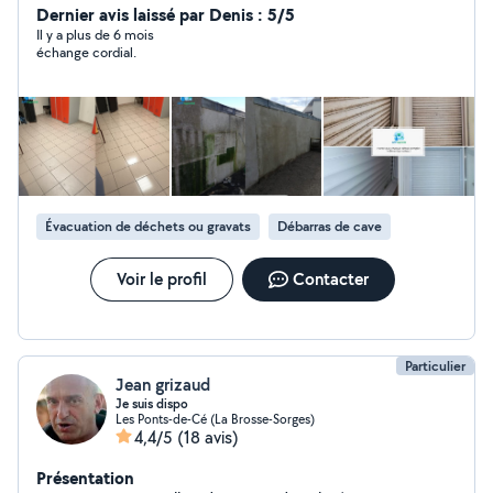
et ses environs. Je propose des services adaptés à vos
Dernier avis laissé par Denis : 5/5
besoins : entretien réguliers, nettoyage de
Il y a plus de 6 mois
échange cordial.
vitres,nettoyage après travaux, terrasse / balcon,
véranda, enlèvement d'encombrants. N'hésitez pas à
me contacter pour un devis gratuit ou simplement pour
poser vos questions sur mes prestations. Au plaisir
d'échanger avec vous et de contribuer à un
environnement propre et agréable !
Évacuation de déchets ou gravats
Débarras de cave
Voir le profil
Contacter
Particulier
Jean grizaud
Je suis dispo
Les Ponts-de-Cé (La Brosse-Sorges)
4,4/5
(18 avis)
Présentation