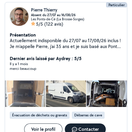
Particulier
Pierre Thierry
Absent du 27/07 au 16/08/26
Les Ponts-de-Cé (La Brosse-Sorges)
5/5
(122 avis)
Présentation
Actuellement indisponible du 27/07 au 17/08/26 inclus !
Je m'appelle Pierre, j'ai 35 ans et je suis basé aux Ponts
de cé. Je propose mes services pour : - L'aide au
déménagement - Débarras, vide maison, garages,
Dernier avis laissé par Aydrey : 5/5
greniers ... - Evacuation et mise en déchèterie - Livraison
Il y a 1 mois
merci beaucoup
de tout type de meubles, colis. Je suis équipé de
sangles, couvertures épaisses, diable pour charges
lourdes, ainsi qu'un chariot plateforme et des plateaux
roulants pour pouvoir faciliter la manutention des
meubles. Plusieurs années d'éxpèrience en la matière.
Ponctuel, soigneux, rigoureux et dynamique, je me
démène pour que vous soyez satisfait de mes services.
Vous pouvez me joindre directement par téléphone, je
Évacuation de déchets ou gravats
Débarras de cave
me ferais un plaisir de répondre à vos questions. À très
bientôt ! Pierre
Voir le profil
Contacter