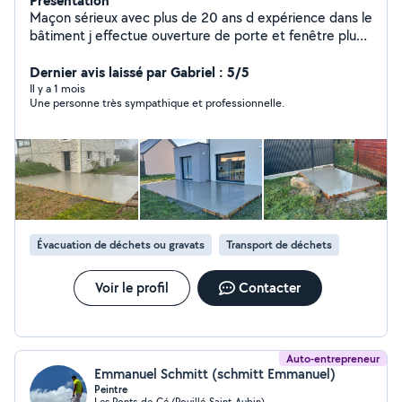
Présentation
Maçon sérieux avec plus de 20 ans d expérience dans le
bâtiment j effectue ouverture de porte et fenêtre plus
pose linteau ou coffrage d un linteau, réalisation dalle
pour unité extérieur de climatisation ou pompe à
Dernier avis laissé par Gabriel : 5/5
chaleur , dalle de béton plus coffrage terrasse , murs de
Il y a 1 mois
Une personne très sympathique et professionnelle.
clôture de votre maison, pose de boisseau pour portail
ou portillon, construction de votre locale de Piscine ou
garage ou agrandissement maison
Évacuation de déchets ou gravats
Transport de déchets
Voir le profil
Contacter
Auto-entrepreneur
Emmanuel Schmitt (schmitt Emmanuel)
Peintre
Les Ponts-de-Cé (Pouillé-Saint-Aubin)