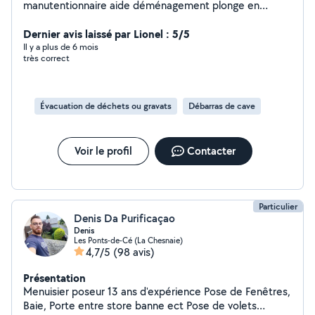
manutentionnaire aide déménagement plonge en
restauration tonde de pelouse entretien 2 roue vélo
scooter des petits boulots cordialement merci de vos
Dernier avis laissé par Lionel : 5/5
réponses
Il y a plus de 6 mois
très correct
Évacuation de déchets ou gravats
Débarras de cave
Voir le profil
Contacter
Particulier
Denis Da Purificaçao
Denis
Les Ponts-de-Cé (La Chesnaie)
4,7/5
(98 avis)
Présentation
Menuisier poseur 13 ans d'expérience Pose de Fenêtres,
Baie, Porte entre store banne ect Pose de volets