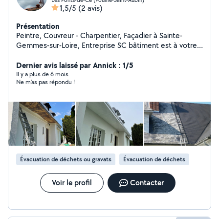
1,5/5
(2 avis)
Présentation
Peintre, Couvreur - Charpentier, Façadier à Sainte-
Gemmes-sur-Loire, Entreprise SC bâtiment est à votre
service, qu'il s'agisse de Peinture extérieure (façade,
balcon...), Installation ou rénovation couverture/toiture,
Dernier avis laissé par Annick : 1/5
Ravalement de façade, Nettoyage de façade,
Il y a plus de 6 mois
Ne m’as pas répondu !
traitement et nettoyage toiture ,Installation ou
remplacement de conduit d'aération pour toit..., et bien
plus encore. Nous sommes fiers de la qualité du travail
que nous fournissons à chacun de nos clients.
Contactez-nous pour discuter de votre projet et obtenir
un devis.
Évacuation de déchets ou gravats
Évacuation de déchets
Voir le profil
Contacter