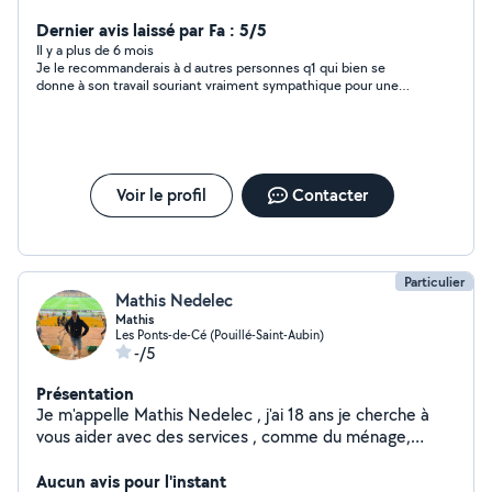
rapidement. Je travaille le matin, je suis donc disponible
tous les après-midi.
Dernier avis laissé par Fa : 5/5
Il y a plus de 6 mois
Je le recommanderais à d autres personnes q1 qui bien se
donne à son travail souriant vraiment sympathique pour une
première fois
Voir le profil
Contacter
Particulier
Mathis Nedelec
Mathis
Les Ponts-de-Cé (Pouillé-Saint-Aubin)
-/5
Présentation
Je m'appelle Mathis Nedelec , j'ai 18 ans je cherche à
vous aider avec des services , comme du ménage,
tonte de pelouses,courses a domicile , garde d'enfants,
garde d'animaux ,je suis a votre disposition !
Aucun avis pour l'instant