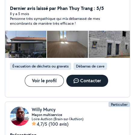
roulants / électrique ou manuel /solaire ( réparation)
Pose de parquet stratifié/pvc Remplacement de vitrage
Dernier avis laissé par Phan Thuy Trang : 5/5
. plaque de véranda Je touche a beaucoup de chose
Il y a 5 mois
Personne très sympathique qui m’a débarrassé de mes
Rendre le client satisfait de mon travail et mettre mes
encombrants de manière très efficace !
compétences en action pour trouve la meilleure
solution Je travail comme si c'était pour moi
Évacuation de déchets ou gravats
Débarras de cave
Voir le profil
Contacter
Particulier
Willy Murcy
Maçon multiservice
Loire-Authion (Brain-sur-l'Authion)
4,7/5
(100 avis)