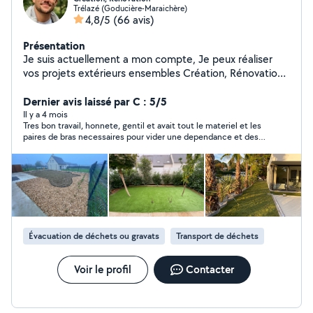
Trélazé (Goducière-Maraichère)
4,8/5
(66 avis)
Présentation
Je suis actuellement a mon compte, Je peux réaliser
vos projets extérieurs ensembles Création, Rénovation
Extérieur Je travaille avec les chèques emploi service
Cesu. Je propose mes services : - Travaux extérieur :
Dernier avis laissé par C : 5/5
taillage de haies, création de parterre, pose de clôture,
Il y a 4 mois
Tres bon travail, honnete, gentil et avait tout le materiel et les
élagage, évacuation de gravats, maçonnerie, semence
paires de bras necessaires pour vider une dependance et des
et tonte de pelouse (entretien en général). - Travaux
dechets verts. Tres bonne communication, je referais appel a
intérieur : peinture, bricolage, toutes autres demandes
lui si besoin. Merci pour le travail effectué
Je reste à votre disposition pour d'éventuelles
questions. Paul
Évacuation de déchets ou gravats
Transport de déchets
Voir le profil
Contacter