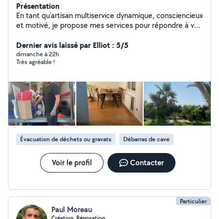
Présentation
En tant qu'artisan multiservice dynamique, consciencieux
et motivé, je propose mes services pour répondre à vos
besoins en matière de maintenance, d'entretien,
réparation et création. Avec de l'expérience et une
Dernier avis laissé par Elliot : 5/5
attention particulière aux détails, je m'engage à fournir
dimanche à 22h
Très agréable !
un travail de qualité, réalisé avec professionnalisme et
efficacité. Je suis là pour vous aider à trouver des
solutions personnalisées et adaptées à vos besoins.
N'hésitez pas à me contacter pour discuter de vos
projets et découvrir comment je peux vous aider à les
réaliser. Bien cordialement, Emile C
Évacuation de déchets ou gravats
Débarras de cave
Voir le profil
Contacter
Particulier
Paul Moreau
Création, Rénovation