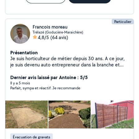
Particulier
Francois moreau
Trélazé (Goducière-Maraichère)
4,8/5
(64 avis)
Présentation
Je suis horticulteur de métier depuis 30 ans. A ce jour,
je suis devenu auto entrepreneur dans la branche et
j'accepte le paiement par chèque CESU et paiement
pour emploi à domicile. Je propose mes services en
Dernier avis laissé par Antoine : 5/5
entretien de jardin, pose de clôture, confection et
Il y a 5 mois
Parfait, sympa et réactif. Je recommande
nettoyage de terrasse et petites bricoles Je reste
ouvert à la discussion pour tout service
Évacuation de gravats