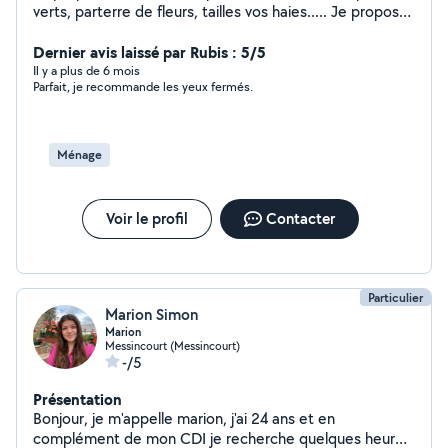
verts, parterre de fleurs, tailles vos haies..... Je propose
également mes services en aide ménagère ( lavage de
sols, linge, poussières......
Dernier avis laissé par Rubis : 5/5
Il y a plus de 6 mois
Parfait, je recommande les yeux fermés.
Ménage
Voir le profil
Contacter
Particulier
Marion Simon
Marion
Messincourt (Messincourt)
-/5
Présentation
Bonjour, je m'appelle marion, j'ai 24 ans et en
complément de mon CDI je recherche quelques heures