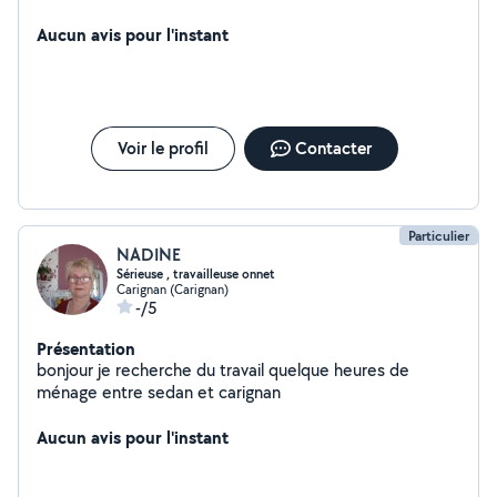
de ménage a faire, j'ai été aide ménagère en belgique
quelque temps avant de revenir travailler en france j'ai
Aucun avis pour l'instant
donc de l'expérience dans le domaine
Voir le profil
Contacter
Particulier
NADINE
Sérieuse , travailleuse onnet
Carignan (Carignan)
-/5
Présentation
bonjour je recherche du travail quelque heures de
ménage entre sedan et carignan
Aucun avis pour l'instant