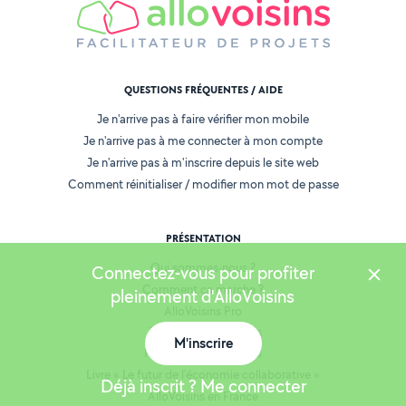
QUESTIONS FRÉQUENTES / AIDE
Je n'arrive pas à faire vérifier mon mobile
Je n'arrive pas à me connecter à mon compte
Je n'arrive pas à m'inscrire depuis le site web
Comment réinitialiser / modifier mon mot de passe
PRÉSENTATION
Qui sommes-nous ?
Connectez-vous pour profiter
Comment ça marche ?
pleinement d'AlloVoisins
AlloVoisins Pro
Toutes les demandes
M'inscrire
Proposer mes services
Livre « Le futur de l'économie collaborative »
Déjà inscrit ? Me connecter
AlloVoisins en France