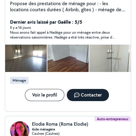
Propose des prestations de ménage pour : - les
locations courtes durées ( Airbnb, gîtes ) - ménage de
fin de bail ou suite déménagement - ménage ponctuel
TARIFS AU FORFAIT OU À L'HEURE selon la prestation.
Dernier avis laissé par Gaëlle : 5/5
PLUSIEURS ANNÉES D'EXPÉRIENCE
Il y a 16 jours
Nous avons fait appel à Nadège pour un ménage entre deux
réservations saisonnières. Nadège a été très réactive, prise de
contact agréable et organisation claire. Adaptée à notre
besoin. Logement parfait. Nous recommandons et ferons
appel, de nouveau, à ses services. Merci.
Ménage
Voir le profil
Contacter
Auto-entrepreneur
Elodie Roma (Roma Elodie)
Aide ménagère
Caulnes (Caulnes)