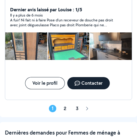
Fenêtre volet porte de garage Et les 15 dernières
années maison et agrandissement bois J'ai touché un
Dernier avis laissé par Louise : 1/5
peu à tout Très bricoleurs J'ai mes outils
Il y a plus de 6 mois
A fuir! Ni fait ni à faire Pose d’un receveur de douche pas droit
avec joint dégueulasse Placo pas droit Plomberie qui ne
respecte pas les normes ( raccords sur raccords) problème de
fuite Meuble neuf abîmé Travail salement
Voir le profil
Contacter
1
2
3
Page
suivante
Dernières demandes pour Femmes de ménage à