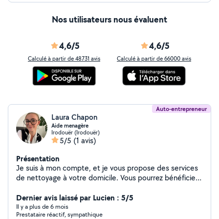
Nos utilisateurs nous évaluent
4,6/5
4,6/5
Calculé à partir de 48731 avis
Calculé à partir de 66000 avis
Auto-entrepreneur
Laura Chapon
Aide menagère
Irodouër (Irodouër)
5/5
(1 avis)
Présentation
Je suis à mon compte, et je vous propose des services
de nettoyage à votre domicile. Vous pourrez bénéficiez
d'un avancement sur le crédit d'impôt de 50%
immédiat, Je conseille de faire un devis à votre domicile
Dernier avis laissé par Lucien : 5/5
afin de voir le temps de prestation et les tâches à
Il y a plus de 6 mois
Prestataire réactif, sympathique
réaliser chez vous.