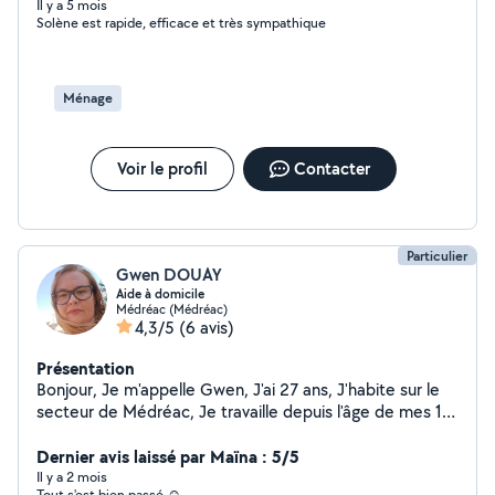
Il y a 5 mois
Solène est rapide, efficace et très sympathique
Ménage
Voir le profil
Contacter
Particulier
Gwen DOUAY
Aide à domicile
Médréac (Médréac)
4,3/5
(6 avis)
Présentation
Bonjour, Je m'appelle Gwen, J'ai 27 ans, J'habite sur le
secteur de Médréac, Je travaille depuis l'âge de mes 16
ans avec les personnes âgées. Je peux m'occuper
également de vos animaux, de vos enfants pour mariage
Dernier avis laissé par Maïna : 5/5
ou autre...
Il y a 2 mois
Tout s'est bien passé ☺️