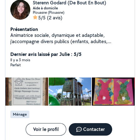
Sterenn Godard (De Bout En Bout)
Aide à domicile
Plouasne (Plouasne)
5/5
(2 avis)
Présentation
Animatrice sociale, dynamique et adaptable,
j'accompagne divers publics (enfants, adultes,
personnes en situation de handicap) dans les actes de
la vie quotidienne. Je propose différents services:
Dernier avis laissé par Julie : 5/5
accompagnement aux tâches de la vie (courses,
Il y a 3 mois
Parfait
ménage, repassage, préparation des repas,
accompagnement aux rendez-vous, aide avec les
documents administratifs), je propose aussi des
activités liées aux apprentissages, ou au maintien du
niveau de vie, sorties et aide au devoirs.
Ménage
Voir le profil
Contacter