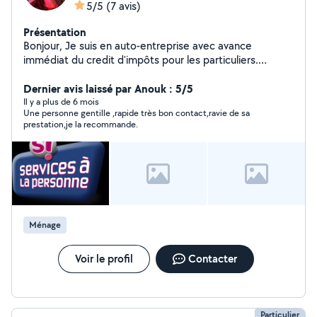
5/5
(7 avis)
Présentation
Bonjour, Je suis en auto-entreprise avec avance
immédiat du credit d'impôts pour les particuliers.
Ménage : Particuliers et professionnels.
Accompagnement :courses,jeux,rendez-
Dernier avis laissé par Anouk : 5/5
vous,discussions,balade. N'hésitez pas à me contacter
Il y a plus de 6 mois
Une personne gentille ,rapide très bon contact,ravie de sa
pour plus de renseignements. Peut-être à bientôt.
prestation,je la recommande.
Elodie. CESU accepté.
Ménage
Voir le profil
Contacter
Particulier