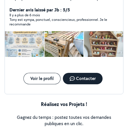
répondre à vos besoins. Tony a plus de 20 ans
d'expériences il propose ces services de : Lavage de
Dernier avis laissé par Jb : 5/5
vitres , Débroussaillage,Montage de meubles, Petits
Il y a plus de 6 mois
Tony est sympa, ponctuel, consciencieux, professionnel. Je le
travaux,Remise en état de logements Kelly (Aide à
recommande
domicile - CESU) également 5 années d'expériences :
Entretien du domicile ,Ménage ,Repassage ,Aide au
quotidien Nous intervenons avec sérieux, discrétion et
professionnalisme. N'hésitez pas à nous contacter pour
discuter de votre projet ou de vos besoins.
Voir le profil
Contacter
Réalisez vos Projets !
Gagnez du temps : postez toutes vos demandes
publiques en un clic.