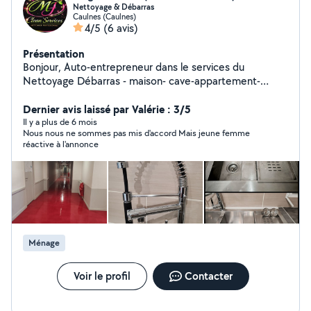
Nettoyage & Débarras
Caulnes (Caulnes)
4/5
(6 avis)
Présentation
Bonjour, Auto-entrepreneur dans le services du
Nettoyage Débarras - maison- cave-appartement-
grenier Vente, décès, syndrome de Diogène je vide
appartement,maison ,cave, grenier, hangar, garage +
Dernier avis laissé par Valérie : 3/5
nettoyage si nécessaire. Travaille propre et soigné Je
Il y a plus de 6 mois
Nous nous ne sommes pas mis d'accord Mais jeune femme
suis une personne dynamique, souriante et surtout
réactive à l'annonce
motivée. Je propose mes services aux alentours de
Caulnes environ 30km.
Ménage
Voir le profil
Contacter