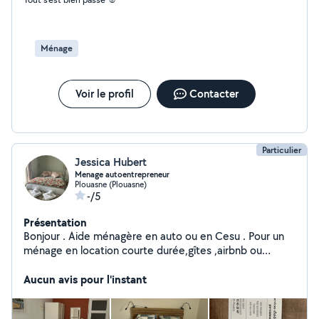
Ménage
Voir le profil
Contacter
Particulier
Jessica Hubert
Menage autoentrepreneur
Plouasne (Plouasne)
-/5
Présentation
Bonjour . Aide ménagère en auto ou en Cesu . Pour un
ménage en location courte durée,gîtes ,airbnb ou
particulier . Au forfait ou à l'heure . Informations en
privé.
Aucun avis pour l'instant