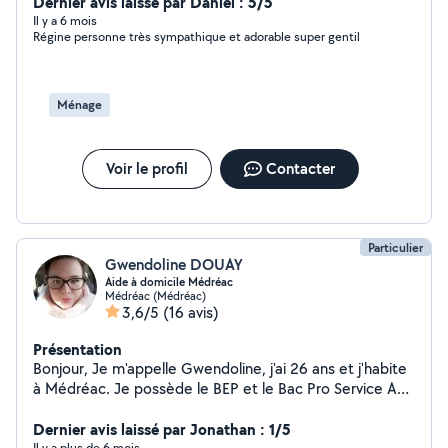
Dernier avis laissé par Daniel : 5/5
Il y a 6 mois
Régine personne très sympathique et adorable super gentil
Ménage
Voir le profil
Contacter
Particulier
Gwendoline DOUAY
Aide à domicile Médréac
Médréac (Médréac)
3,6/5
(16 avis)
Présentation
Bonjour, Je m'appelle Gwendoline, j'ai 26 ans et j'habite
à Médréac. Je possède le BEP et le Bac Pro Service Aux
Personnes et Aux Territoires. Je suis me suis lancer dans
le CESU et je suis donc à la recherche d'heures de
Dernier avis laissé par Jonathan : 1/5
Il y a plus de 6 mois