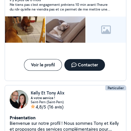
ménages, garde d'enfants, courses ect... Il me reste
Ne tiens pas c’est engagement préviens 10 min avant l’heure
quelques disponibilités. Je suis souriante, gentille,
du rdv qu’elle ne viendra pas et ce permet de me mettre une
aidante.
étoile parce que je lui est dis que j’étais pas content et que
c’est moi qui est dû envoyer un message pour qu’elle me dise
qu’elle ne viendra pas
Voir le profil
Contacter
Particulier
Kelly Et Tony Alix
A votre service !
Saint-Pern (Saint-Pern)
4,8/5
(16 avis)
Présentation
Bienvenue sur notre profil ! Nous sommes Tony et Kelly
et proposons des services complémentaires pour