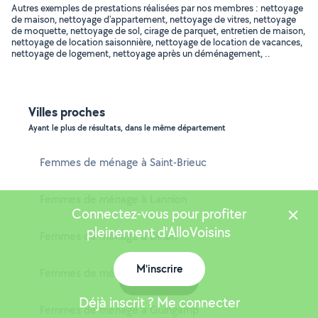
Autres exemples de prestations réalisées par nos membres : nettoyage
de maison, nettoyage d'appartement, nettoyage de vitres, nettoyage
de moquette, nettoyage de sol, cirage de parquet, entretien de maison,
nettoyage de location saisonnière, nettoyage de location de vacances,
nettoyage de logement, nettoyage après un déménagement, ..
Villes proches
Ayant le plus de résultats, dans le même département
Femmes de ménage à Saint-Brieuc
Femmes de ménage à Lannion
Connectez-vous pour profiter
pleinement d'AlloVoisins
Femmes de ménage à Dinan
M'inscrire
Femmes de ménage à Plérin
Carte
Déjà inscrit ? Me connecter
Femmes de ménage à Guingamp