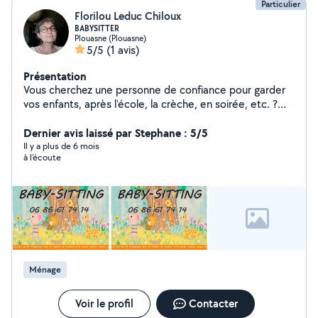
Particulier
Florilou Leduc Chiloux
BABYSITTER
Plouasne (Plouasne)
5/5
(1 avis)
Présentation
Vous cherchez une personne de confiance pour garder
vos enfants, après l'école, la crèche, en soirée, etc. ?
Vous pouvez me les confier, en toute sérénité. J'ai une
expérience de 30 ans dans les métiers de l'enfance
Dernier avis laissé par Stephane : 5/5
(ATSEM en écoles et périscolaire, aide aux devoirs,
Il y a plus de 6 mois
à l'écoute
animatrice en centres de loisirs, garde à domicile) Je
suis calme, attentionnée et bienveillante. Je suis
créative, manuelle.
Ménage
Voir le profil
Contacter