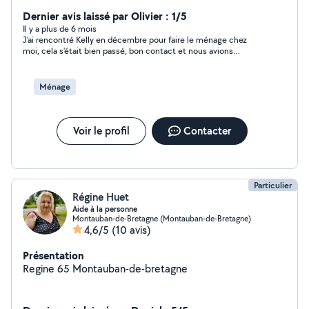
arrangements pour pouvoir satisfaire. Prestations: -->
Ménage chez particuliers Nettoyage hebdomadaire ou
Dernier avis laissé par Olivier : 1/5
mensuel Repassage - aide au courses Aide au
Il y a plus de 6 mois
J’ai rencontré Kelly en décembre pour faire le ménage chez
rangement / optimisations d'espaces ( dressing -
moi, cela s'était bien passé, bon contact et nous avions
rangement jouet enfant ) --> Nettoyage de canapé /
convenu de commencer en janvier. Je l’ai donc appelée en
fauteuils / literie ( Avec mon matériel )
janvier pour savoir quel jour elle viendrait, pas de réponse. Je lui
ai envoyé un SMS si c'était toujours ok et toujours pas de
Ménage
réponse... Je l'ai ensuite contactée sur AlloVoisin pour savoir ce
qu'il en était et elle m’a juste bloquée.... ce n'est vraiment pas
une manière de faire ! Il suffisait juste de répondre qu’elle ne
pouvait pas et c'est tout... Très déçu par ce type de
Voir le profil
Contacter
comportement
Particulier
Régine Huet
Aide à la personne
Montauban-de-Bretagne (Montauban-de-Bretagne)
4,6/5
(10 avis)
Présentation
Regine 65 Montauban-de-bretagne