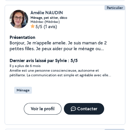
Particulier
Amélie NAUDIN
Ménage, pet sitter, déco
Médréac (Médréac)
5/5
(1 avis)
Présentation
Bonjour, Je m'appelle amelie. Je suis maman de 2
petites filles. Je peux aider pour le ménage ou
m'occuper des animaux. Je fais quelques travaux
manuels de type décoration.
Dernier avis laissé par Sylvie : 5/5
Il y a plus de 6 mois
Amélie est une personne consciencieuse, autonome et
pétillante. La communication est simple et agréable avec elle.
Elle a le souci du travail bien fait et sait prendre des initiatives.
Je la recommande vivement !
Ménage
Voir le profil
Contacter