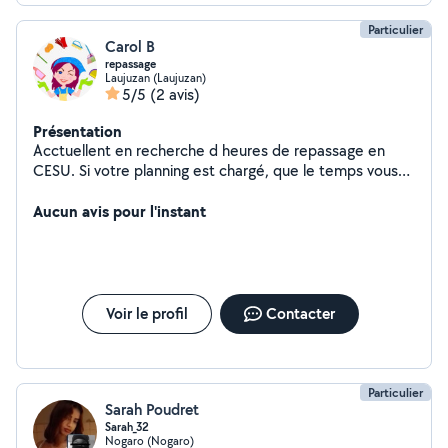
Particulier
Carol B
repassage
Laujuzan (Laujuzan)
5/5
(2 avis)
Présentation
Acctuellent en recherche d heures de repassage en
CESU. Si votre planning est chargé, que le temps vous
manque ou que vous n avez tout simplement pas ou
plus envie d effectuer cette tâche, je suis disponible.
Aucun avis pour l'instant
Personne discrete et sérieuse.
Voir le profil
Contacter
Particulier
Sarah Poudret
Sarah_32
Nogaro (Nogaro)