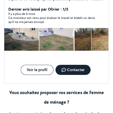
de haie Débroussaillage Pose de Clôture Taille de
Végétaux Taille des Arbres Fruitiers Tonte à L'année
Dernier avis laissé par Olivier : 1/5
Évacuation des déchets ECT..... pour plus d'informations
Il y a plus de 6 mois
Ce monsieur est venu pour évaluer le travail et établir un devis
veuillez me contacter en privé sur allovoisins Ou sur
qu'il ne m'a jamais envoyé.
Google Lowson Paysage 07-71-58-43-93 .
Voir le profil
Contacter
Vous souhaitez proposer vos services de Femme
de ménage ?