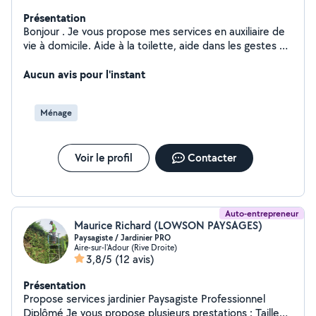
Présentation
Bonjour . Je vous propose mes services en auxiliaire de
vie à domicile. Aide à la toilette, aide dans les gestes du
quotidien, accompagnement, présence bienveillante,
promenade, ménage courant, repassage,
Aucun avis pour l'instant
accompagnement courses et rendez vous, garde
d'enfants. Sérieuse ponctuelle et à l'écoute . Justine
Ménage
Voir le profil
Contacter
Auto-entrepreneur
Maurice Richard (LOWSON PAYSAGES)
Paysagiste / Jardinier PRO
Aire-sur-l'Adour (Rive Droite)
3,8/5
(12 avis)
Présentation
Propose services jardinier Paysagiste Professionnel
Diplômé Je vous propose plusieurs prestations : Taille