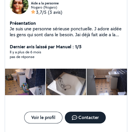
Aide a la personne
Nogaro (Nogaro)
3,7/5
(3 avis)
Présentation
Je suis une personne sérieuse ponctuelle. J adore aidée
les gens qui sont dans le besoin. Jai déjà fait aide a la
personne,faire le ménages,repassages,vitres et le
jardinage. Par contre je suis sur Nogaro et pas véhiculée.
Dernier avis laissé par Manuel : 1/5
J aimerais bien retravailler dans le ménage car j'aime sa
Il y a plus de 6 mois
pas de réponse
aider les gens a faire du nettoyage,vitres et etc... Et
vous ne serais pas déçut de mon travaille. En attente d'
une réponse favorable de votre part. Si jamais vous
trouver quelqu'un qui aurais besoin d' aide pour le
ménage ou autre. Merci cordialement Mlle Schmidt
laetitia.
Voir le profil
Contacter