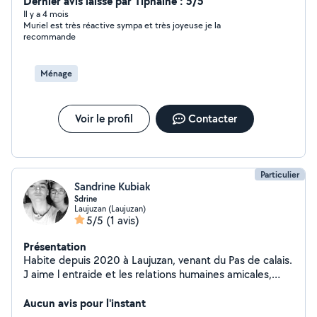
traiteur , particuliers, comités des fêtes. Expérience de
Dernier avis laissé par Tiphaine : 5/5
vente en commerce de détail (15 ans) Exoerienxe
Il y a 4 mois
Muriel est très réactive sympa et très joyeuse je la
viticole 12 ans Expérience service à la personne(
recommande
ménage, courses, ) Expérience dans l'animation avec les
enfants 4 ans
Ménage
Voir le profil
Contacter
Particulier
Sandrine Kubiak
Sdrine
Laujuzan (Laujuzan)
5/5
(1 avis)
Présentation
Habite depuis 2020 à Laujuzan, venant du Pas de calais.
J aime l entraide et les relations humaines amicales,
revenir à la solidarité.
Aucun avis pour l'instant