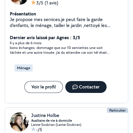
3/5
(1 avis)
Présentation
Je propose mes services.je peut faire la garde
d'enfants, le ménage, tailler le jardin ,nettoyé les
voitures , faire les lessives , préparez des repas , garder
les animaux, faire des course dans les environ ,
Dernier avis laissé par Agnes : 3/5
accompagner les personnes âgées
Il y a plus de 6 mois
bons échanges. dommage que sur 10 serviettes une soit
tâchée et une autre trouée. j'ai du attendre car son tél était
éteint. jeune fille agréable
Ménage
Voir le profil
Contacter
Particulier
Justine Holbe
Auxiliaire de vie à domicile
Lanne-Soubiran (Lanne-Soubiran)
-/5