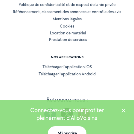
Politique de confidentialité et de respect de la vie privée
Référencement, classement des annonces et contrôle des avis
Mentions légales
Cookies
Location de matériel
Prestation de services
NOS APPLICATIONS
Télécharger l’application iOS
Télécharger l’application Android
Retrouvez-nous :
Connectez-vous pour profiter
pleinement d'AlloVoisins
M'inscrire
Version 25.5.2