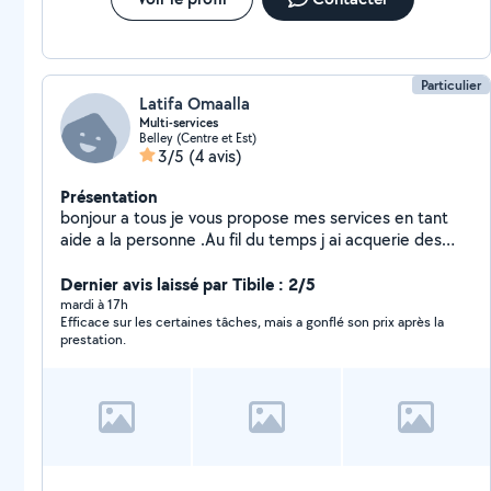
Particulier
Latifa Omaalla
Multi-services
Belley (Centre et Est)
3/5
(4 avis)
Présentation
bonjour a tous je vous propose mes services en tant
aide a la personne .Au fil du temps j ai acquerie des
annees d experiences en tant qu aide soignante en
ehpad , agent d entretient pour des professionelles et
Dernier avis laissé par Tibile : 2/5
chez des particuliers etc.. Discretion , ponctuelle
mardi à 17h
Efficace sur les certaines tâches, mais a gonflé son prix après la
,autonome et rigueur sont mes principales qualites .Je
prestation.
peux me deplacer dans un rayon de 20km autour de
belley egalement .