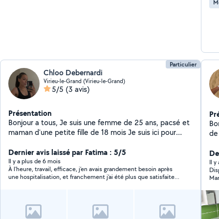
M
(ser
act
Particulier
Chloo Debernardi
Virieu-le-Grand (Virieu-le-Grand)
5/5
(3 avis)
Présentation
Pr
Bonjour a tous, Je suis une femme de 25 ans, pacsé et
Bonjour Je suis dis
maman d'une petite fille de 18 mois Je suis ici pour
de mai
trouver des petits boulot a côté de mon travail actuel.
ma
:D
Dernier avis laissé par Fatima : 5/5
Der
Il y a plus de 6 mois
Il 
À l’heure, travail, efficace, j’en avais grandement besoin après
Disp
une hospitalisation, et franchement j’ai été plus que satisfaite
Ma
nous avons déjà établi d’autres rendez-vous.