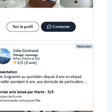
Voir le profil
Contacter
Particulier
Julie Gontrand
Ménage/ repassage
Belley (Centre et Est)
5/5
(2 avis)
ésentation
de Soignante au quotidien depuis 4 ans en ehpad
vailler pendant 6 ans, aux domicile de particuliers et
uvent avec des personnes en situation de handicap
rnier avis laissé par Marie : 5/5
y a plus de 6 mois
recommande cette jeune fille .