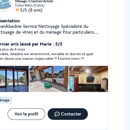
Ménage /Chantier/Airbnb
Culoz-Béon (Culoz)
5/5
(8 avis)
ésentation
anAbadine Service Nettoyage Spécialiste du
ttoyage de vitres et du ménage Pour particuliers,
rises et mairie. => Vitres impeccables, sans
omicile et en entreprise =>
rnier avis laissé par Marie : 5/5
rBnb => Intervention rapide et soignées =>
y a plus de 6 mois
rable, Abadine est attentionné, sociable et discret et quel
 gratuit et personnalisé CleanAbadine Service
isir d’avoir une maison impeccable !!! Énorme merci !!!
toyage, la propreté, notre priorité !
énage
Voir le profil
Contacter