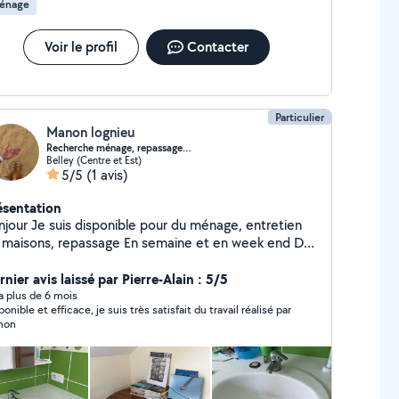
énage
vice/bar) pour vos événements. Sérieuse et très
ive, c'est un plaisir de vous aider. N'hésitez pas à me
contacter ! Bonne journée, Céline
Voir le profil
Contacter
Particulier
Manon lognieu
Recherche ménage, repassage…
Belley (Centre et Est)
5/5
(1 avis)
ésentation
ponible pour du ménage, entretien
sons, repassage En semaine et en week end De
nière ponctuelle ou régulière
nier avis laissé par Pierre-Alain : 5/5
y a plus de 6 mois
onible et efficace, je suis très satisfait du travail réalisé par
non