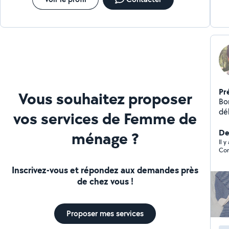
Pr
Vous souhaitez proposer
Bonjo
dé
vos services de Femme de
ser
co
Der
ménage ?
d'une 
Il 
Cor
An
soi
Inscrivez-vous et répondez aux demandes près
dos
de chez vous !
Mé
ja
(r
Proposer mes services
vo
co