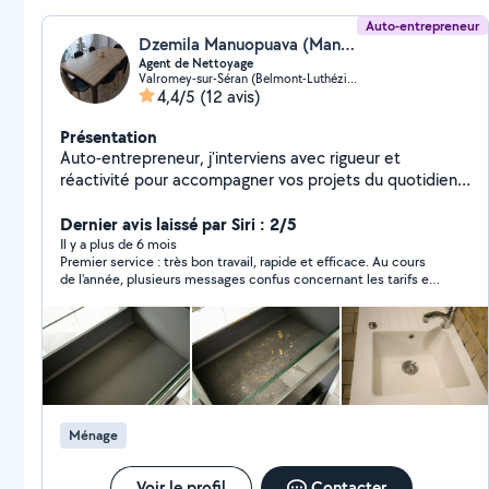
Auto-entrepreneur
Dzemila Manuopuava (Manuopuava Dzemila)
Agent de Nettoyage
Valromey-sur-Séran (Belmont-Luthézieu)
4,4/5
(12 avis)
Présentation
Auto-entrepreneur, j'interviens avec rigueur et
réactivité pour accompagner vos projets du quotidien.
Mon objectif : fournir un service fiable, précis et sans
détour, afin que chaque demande trouve une solution
Dernier avis laissé par Siri : 2/5
rapide et efficace. J'apporte une expertise
Il y a plus de 6 mois
Premier service : très bon travail, rapide et efficace. Au cours
opérationnelle, un sens strict de la qualité et une
de l'année, plusieurs messages confus concernant les tarifs et
approche orientée résultats. Que ce soit pour des
les changements d'organisation. Malheureusement, le
besoins ponctuels ou des missions régulières, j'assure
deuxième service convenu pour l'année n'a pas pu être fourni,
un suivi professionnel et transparent. Efficacité, sérieux
ce qui est très ennuyeux compte tenu de la notification
tardive.
et flexibilité : vous bénéficiez d'un interlocuteur unique,
engagé et disponible.
Ménage
Voir le profil
Contacter