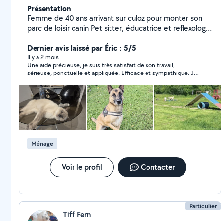
Présentation
Femme de 40 ans arrivant sur culoz pour monter son
parc de loisir canin Pet sitter, éducatrice et reflexologie
animale Je fais aussi des ménages, du repassage
(expérience pro)
Dernier avis laissé par Éric : 5/5
Il y a 2 mois
Une aide précieuse, je suis très satisfait de son travail,
sérieuse, ponctuelle et appliquée. Efficace et sympathique. Je
la recommande sans hésitation.
Ménage
Voir le profil
Contacter
Particulier
Tiff Fern