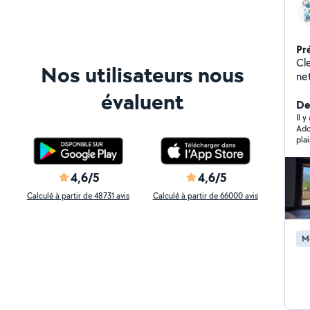
Pr
Cle
Nos utilisateurs nous
ne
entrep
évaluent
traces => Ménage à d
De
Ménage Ai
Il 
Ado
Devis
pla
Net
4,6/5
4,6/5
Calculé à partir de 48731 avis
Calculé à partir de 66000 avis
M