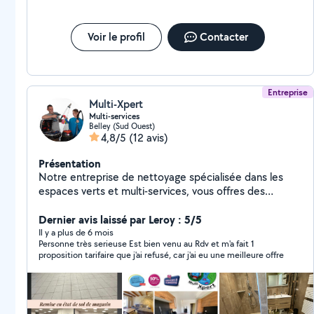
Voir le profil
Contacter
Entreprise
Multi-Xpert
Multi-services
Belley (Sud Ouest)
4,8/5
(12 avis)
Présentation
Notre entreprise de nettoyage spécialisée dans les
espaces verts et multi-services, vous offres des
prestations variées adaptées aux besoins des
particuliers. Nous assurons l'entretien des jardins, des
Dernier avis laissé par Leroy : 5/5
parcs et des espaces extérieurs, tout en proposant
Il y a plus de 6 mois
Personne très serieuse Est bien venu au Rdv et m'a fait 1
des services complémentaires tels que le nettoyage
proposition tarifaire que j'ai refusé, car j'ai eu une meilleure offre
général, le bricolage, la maintenance ou les petites
réparations. Grâce à une équipe professionnelle et des
équipements performants, nous garantissons des
interventions efficaces, respectueuses de