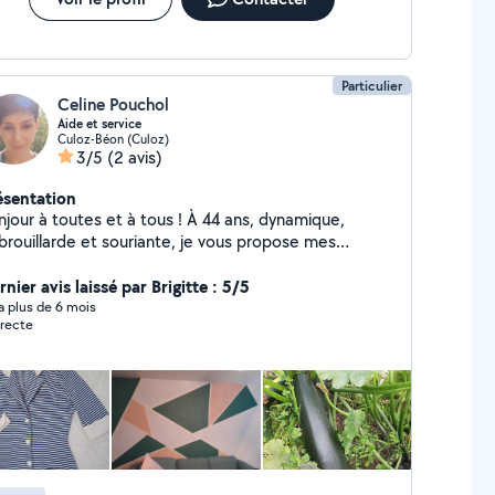
Particulier
Celine Pouchol
Aide et service
Culoz-Béon (Culoz)
3/5
(2 avis)
ésentation
ur à toutes et à tous ! À 44 ans, dynamique,
brouillarde et souriante, je vous propose mes
vices pour vous faciliter le quotidien. Forte de
mpétences variées et de plusieurs diplômes, j'ai plus
nier avis laissé par Brigitte : 5/5
corde à mon arc : **Santé & Administratif :**
y a plus de 6 mois
recte
cienne secrétaire médicale en chirurgie et aide-
gnante diplômée, je gère vos papiers, courriers,
siers et votre suivi de soins. **Maison & Jardin :**
nage minutieux, repassage et entretien de votre
rdin. **Couture & Beauté :** Diplômée en couture
etouches) et en manucure pour prendre soin de
us. **Animaux & Restauration :** Garde de vos
mpagnons à quatre pattes et extras en restauration