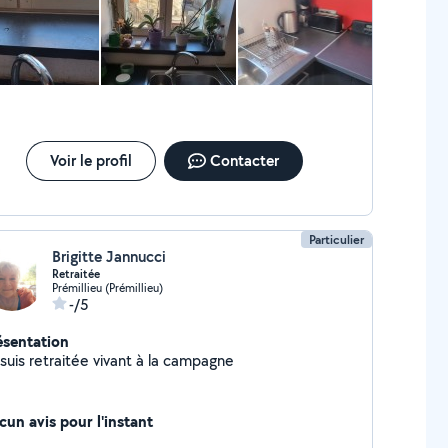
Voir le profil
Contacter
Particulier
Brigitte Jannucci
Retraitée
Prémillieu (Prémillieu)
-/5
ésentation
suis retraitée vivant à la campagne
cun avis pour l'instant