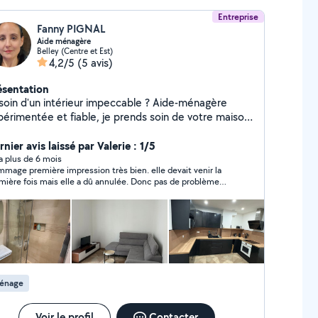
Entreprise
Fanny PIGNAL
Aide ménagère
Belley (Centre et Est)
4,2/5
(5 avis)
ésentation
soin d'un intérieur impeccable ? Aide-ménagère
périmentée et fiable, je prends soin de votre maison.
nage complet, rangement, nettoyage et repassage
tualité, discrétion et travail soigné
nier avis laissé par Valerie : 1/5
antis. Secteur : Belley
y a plus de 6 mois
mage première impression très bien. elle devait venir la
mière fois mais elle a dû annulée. Donc pas de problème
e m'a proposé une autre dates mais impossible pour moi. et
ès plus de nouvelles. je suis vraiment déçue.
énage
Voir le profil
Contacter