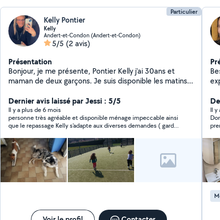
Particulier
Kelly Pontier
Kelly
Andert-et-Condon (Andert-et-Condon)
5/5
(2 avis)
Présentation
Pr
Bonjour, je me présente, Pontier Kelly j'ai 30ans et
Be
maman de deux garçons. Je suis disponible les matins
ex
de 8h30 à 11h et l'après midi de 13h30 à 16h pour vous
Mé
aider dans votre ménage, votre repassage, aller faire
Dernier avis laissé par Jessi : 5/5
si besoin. Ponc
Der
vos courses, promener ou garder vos animaux (chiens,
gar
Il y a plus de 6 mois
Il 
personne très agréable et disponible ménage impeccable ainsi
Dom
chats, rongeurs ect) ou vous aider à accrocher des
que le repassage Kelly s'adapte aux diverses demandes ( garde
pre
choses au murs, ou vous emmener d'un point À à un
d'animaux , repassage , ménage etc ) Merci pour ces
Ell
point B, ou garder vos enfants le temps d'une soirée ou
nombreuses prestations de qualités !
apr
quelques heures ou journée je suis une ancienne
Assmat. Je reste disponible pour en discuter
ensemble. Merci beaucoup Cordialement Pontier Kelly
M
Voir le profil
Contacter