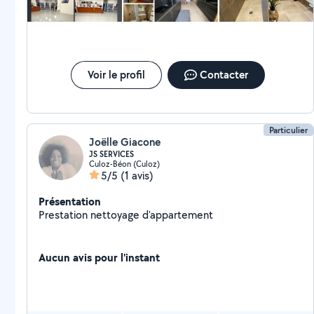
l'environnement et personnalisées selon les exigences
de nos clients.
Voir le profil
Contacter
Particulier
Joëlle Giacone
JS SERVICES
Culoz-Béon (Culoz)
5/5
(1 avis)
Présentation
Prestation nettoyage d'appartement
Aucun avis pour l'instant