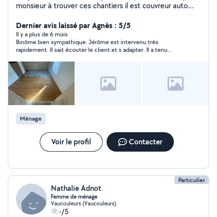
monsieur à trouver ces chantiers il est couvreur auto
entrepreneur très compétant et ce donne toujours à
fond dans ce qu'il entretient. Nous sommes souriant et
Dernier avis laissé par Agnès : 5/5
toujours prêt à aider un voisins Couvreur mais ce
Il y a plus de 6 mois
Binôme bien sympathique. Jérôme est intervenu très
débrouille dans plein d'autre chose déménagement
rapidement. Il sait écouter le client et s adapter. Il a tenu
petit travaux etc Moi je peut vous proposer mes
compte de mon budget.
services pour le ménage promener vos animaux ou
même les garder N'hésiter pas en général je répond a la
notification à très vite j'espère ;)
Ménage
Voir le profil
Contacter
Particulier
Nathalie Adnot
Femme de ménage
Vaucouleurs (Vaucouleurs)
-/5