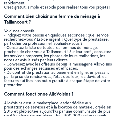
rapidement.
C’est gratuit, simple et rapide pour réaliser tous vos projets !
Comment bien choisir une femme de ménage à
Taillancourt ?
Voici nos conseils :
- Indiquez votre besoin en quelques secondes : quel service
recherchez-vous ? Est-ce urgent ? Quel type de prestataire,
particulier ou professionnel, souhaitez-vous ?
- Consultez la liste de toutes les femmes de ménage,
proches de chez vous à Taillancourt ! Sur leur profil, consultez
les services proposés, les photos de leurs réalisations, les
notes et avis laissés par leurs clients.
- Conversez avec les offreurs depuis la messagerie AlloVoisins
pour des échanges sécurisés et efficaces.
- Du contrat de prestation au paiement en ligne, en passant
par la prise de rendez-vous, l’état des lieux, les devis et les
factures : utilisez nos outils gratuits à chaque étape de votre
prestation.
Comment fonctionne AlloVoisins ?
AlloVoisins c’est la marketplace leader dédiée aux
prestations de services et à la location de matériel, créée en
2013 et plébiscitée aujourd’hui par une communauté de plus
de 4,5 millions de membres, dont 300 000 professionnels.