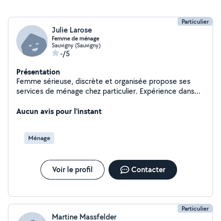
Particulier
Julie Larose
Femme de ménage
Sauvigny (Sauvigny)
-/5
Présentation
Femme sérieuse, discrète et organisée propose ses
services de ménage chez particulier. Expérience dans
l'entretien de la maison : nettoyage, poussière, sols,
sanitaires, cuisine et repassage. Personne fiable,
Aucun avis pour l'instant
ponctuelle et appliquée. Disponible et motivée.
Ménage
Voir le profil
Contacter
Particulier
Martine Massfelder