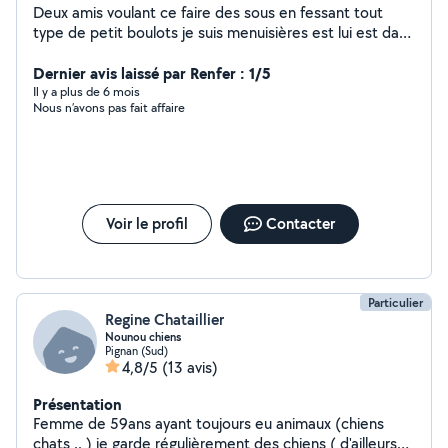
Deux amis voulant ce faire des sous en fessant tout
type de petit boulots je suis menuisières est lui est dans
le bâtiment enfant animaux jardinage menuiserie
plaquots ect domaine varié Numéro donne pas
Dernier avis laissé par Renfer : 1/5
message
Il y a plus de 6 mois
Nous n’avons pas fait affaire
Voir le profil
Contacter
Particulier
Regine Chataillier
Nounou chiens
Pignan (Sud)
4,8/5
(13 avis)
Présentation
Femme de 59ans ayant toujours eu animaux (chiens
chats .. ) je garde régulièrement des chiens ( d'ailleurs