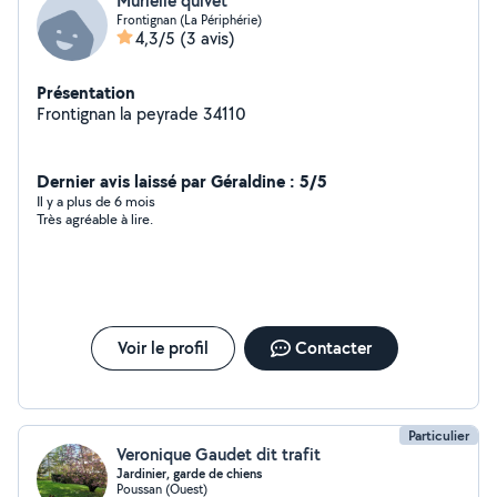
Murielle quivet
Frontignan (La Périphérie)
4,3/5
(3 avis)
Présentation
Frontignan la peyrade 34110
Dernier avis laissé par Géraldine : 5/5
Il y a plus de 6 mois
Très agréable à lire.
Voir le profil
Contacter
Particulier
Veronique Gaudet dit trafit
Jardinier, garde de chiens
Poussan (Ouest)