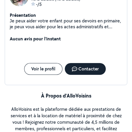
-/5
Présentation
Je peux aider votre enfant pour ses devoirs en primaire,
je peux vous aider pour les actes administratifs et
juridiques. Je peux vous proposer un bilan en
Naturopathie, je suis récemment diplomee
Aucun avis pour l'instant
Voir le profil
Contacter
À Propos d’AlloVoisins
AlloVoisins est la plateforme dédiée aux prestations de
services et à la location de matériel à proximité de chez
vous ! Rejoignez notre communauté de 4,5 millions de
membres, professionnels et particuliers, et facilitez