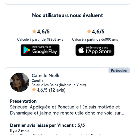
Nos utilisateurs nous évaluent
4,6/5
4,6/5
Calculé à partir de 48803 avis
Calculé à partir de 66000 avis
Particulier
Camille Nielli
Camille
Balaruc-les-Bains (Balaruc-le-Vieux)
4,6/5
(12 avis)
Présentation
Sérieuse, Appliquée et Ponctuelle ! Je suis motivée et
Dynamique et j'aime me rendre utile donc me voici sur
AlloVoisin n'hésitez pas à me contacter Ménage et
Repassage
Dernier avis laissé par Vincent : 5/5
Il y a 2 mois