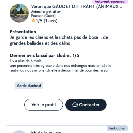
Auto-entrepreneur
Véronique GAUDET DIT TRAFIT (ANIMAUX D'OC SERVICES)
Animalier pet sitter
Poussan (Ouest)
1/5
(1 avis)
Présentation
Je garde les chiens et les chats pas de boxe .. de
grandes ballades et des câlins
Dernier avis laissé par Elodie : 1/5
Il y a plus de 6 mois
une personne très agréable dans nos échanges mais arrivée le
matin ou nous avions rdv elle a décommandé pour des raisons
personnelles et familiales donc je ne c'est pas comme elle
travaille
Garde d’animal
Voir le profil
Contacter
Particulier