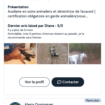
Présentation
Auxiliaire en soins animaliers et detentrice de l'acaced (
certification obligatoire en garde animalière)vous
propose mes services pour m'occuper de vos loulous
lors de vos absences, déplacements,
Dernier avis laissé par Diane : 5/5
imprévus,hospitalisation..., je réside à 20m du parc de la
Il y a plus de 6 mois
formidable, mes 2 petites chiennes étaient au paradis. je la
vigne sur cournonterral, n'hésitez pas à me contacter A
recommande sans hésiter
très bientôt
Voir le profil
Contacter
Particulier
Alexia Dominguez