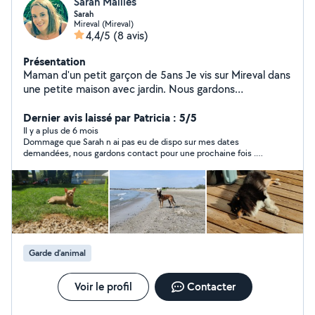
Sarah Mailles
Sarah
Mireval (Mireval)
4,4/5
(8 avis)
Présentation
Maman d'un petit garçon de 5ans Je vis sur Mireval dans
une petite maison avec jardin. Nous gardons
régulièrement des animaux pendant les deplacements
de leur propriétaires
Dernier avis laissé par Patricia : 5/5
Il y a plus de 6 mois
Dommage que Sarah n ai pas eu de dispo sur mes dates
demandées, nous gardons contact pour une prochaine fois .
Très sympathique, je recommande
Garde d’animal
Voir le profil
Contacter