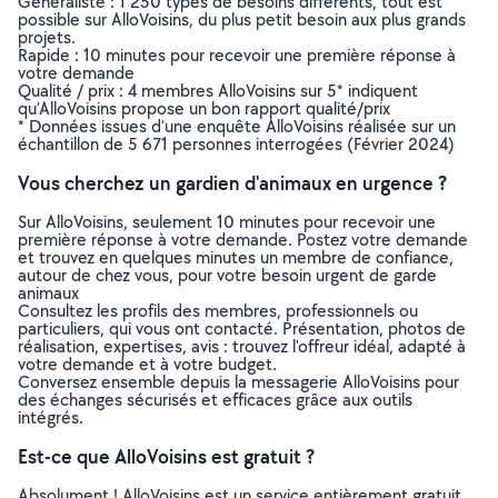
Généraliste : 1 250 types de besoins différents, tout est
possible sur AlloVoisins, du plus petit besoin aux plus grands
projets.
Rapide : 10 minutes pour recevoir une première réponse à
votre demande
Qualité / prix : 4 membres AlloVoisins sur 5* indiquent
qu’AlloVoisins propose un bon rapport qualité/prix
* Données issues d’une enquête AlloVoisins réalisée sur un
échantillon de 5 671 personnes interrogées (Février 2024)
Vous cherchez un gardien d'animaux en urgence ?
Sur AlloVoisins, seulement 10 minutes pour recevoir une
première réponse à votre demande. Postez votre demande
et trouvez en quelques minutes un membre de confiance,
autour de chez vous, pour votre besoin urgent de garde
animaux
Consultez les profils des membres, professionnels ou
particuliers, qui vous ont contacté. Présentation, photos de
réalisation, expertises, avis : trouvez l'offreur idéal, adapté à
votre demande et à votre budget.
Conversez ensemble depuis la messagerie AlloVoisins pour
des échanges sécurisés et efficaces grâce aux outils
intégrés.
Est-ce que AlloVoisins est gratuit ?
Absolument ! AlloVoisins est un service entièrement gratuit