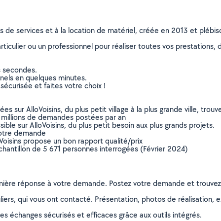
ns de services et à la location de matériel, créée en 2013 et plébi
culier ou un professionnel pour réaliser toutes vos prestations, d
s secondes.
nnels en quelques minutes.
sécurisée et faites votre choix !
sur AlloVoisins, du plus petit village à la plus grande ville, tro
 millions de demandes postées par an
ible sur AlloVoisins, du plus petit besoin aux plus grands projets.
votre demande
oVoisins propose un bon rapport qualité/prix
chantillon de 5 671 personnes interrogées (Février 2024)
remière réponse à votre demande. Postez votre demande et trouve
ers, qui vous ont contacté. Présentation, photos de réalisation, exp
s échanges sécurisés et efficaces grâce aux outils intégrés.