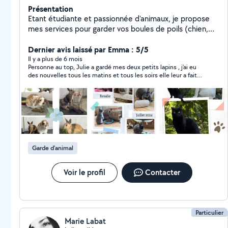
Présentation
Etant étudiante et passionnée d'animaux, je propose
mes services pour garder vos boules de poils (chien,
chat, rongeur) ou les promener. Actuellement, j'ai déjà
un chat et 2 cochons d'inde. J'ai déjà eu un chien dans
Dernier avis laissé par Emma : 5/5
le passé.
Il y a plus de 6 mois
Personne au top, Julie a gardé mes deux petits lapins , j’ai eu
des nouvelles tous les matins et tous les soirs elle leur a fait
plein de petits jeux pour les occuper je recommande Julie à
100% attentionnée, douce avec les animaux Cookie et Milo te
remercie ☀️? Merci beaucoup Julie.☺️
Garde d’animal
Voir le profil
Contacter
Particulier
Marie Labat