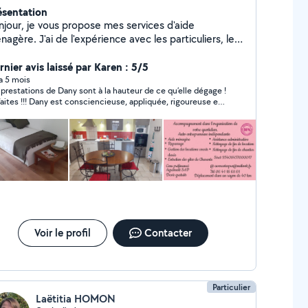
ésentation
njour, je vous propose mes services d'aide
 de l'expérience avec les particuliers, les
reprises et la conciergerie. Je suis sérieuse et
sciencieuse. J'aime le travail bien fait, travail
rnier avis laissé par Karen : 5/5
aillé, je souhaite votre satisfaction. Certains travaux
 a 5 mois
 prestations de Dany sont à la hauteur de ce qu’elle dégage !
ront sur devis. Agrément SAP Avantages fiscaux
faites !!! Dany est consciencieuse, appliquée, rigoureuse et
%. Chaque année pour les déclarations impôts Les
jours de bonne humeur ! C’est une pépite !!! Je
ctures sont net de charges, c'est moi qui prend en
ommande fortement son travail…. Mais pas trop car je
arges les cotisations Urssaf CESU Préfinancé par (CR
drai la garder rien que pour moi ;-)))
SU, Domiserve)
Voir le profil
Contacter
Particulier
Laëtitia HOMON