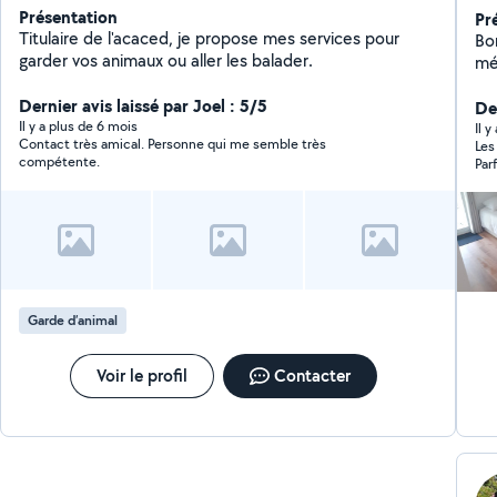
Présentation
Pr
Titulaire de l'acaced, je propose mes services pour
Bo
garder vos animaux ou aller les balader.
ménagère. J'ai
ent
Dernier avis laissé par Joel : 5/5
con
De
Il y a plus de 6 mois
dét
Il y
Contact très amical. Personne qui me semble très
Les
se
compétente.
Par
50
tou
fa
rec
ch
vou
CE
Garde d’animal
Voir le profil
Contacter