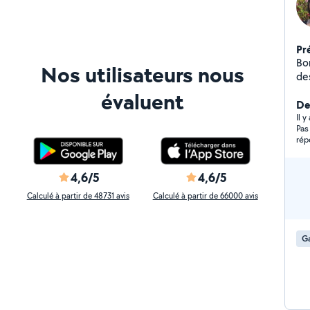
Pr
Bo
Nos utilisateurs nous
de
éc
évaluent
prolongées. 
Der
cag
Il y
Pas
dé
rép
in
La
en
4,6/5
4,6/5
N'
Calculé à partir de 48731 avis
Calculé à partir de 66000 avis
re
Ga