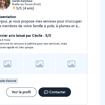
Garde d'animaux
Ruelle-sur-Touvre (Foch)
5/5
(4 avis)
ésentation
njour, je vous propose mes services pour m'occuper
s membres de votre famille à poils, à plumes et à
ailles chez vous lors de vos absences courtes ou
Alimentation, soins, nettoyage litière et
nier avis laissé par Cécile : 5/5
e, balade chien, jeux, câlins,... : mes voisins me font
 a 4 mois
 encore eu recours à Laëtitia pour ses services, mais
jà confiance depuis longtemps ! Vous serez tenus
onse rapide et très sympa
formés de chacun de mes passages à votre domicile.
 garde de votre chien (ou de vos NAC) est
visageable à mon domicile sous certaines conditions.
hésitez pas à me contacter pour plus de
nseignements !
rde d’animal
Voir le profil
Contacter