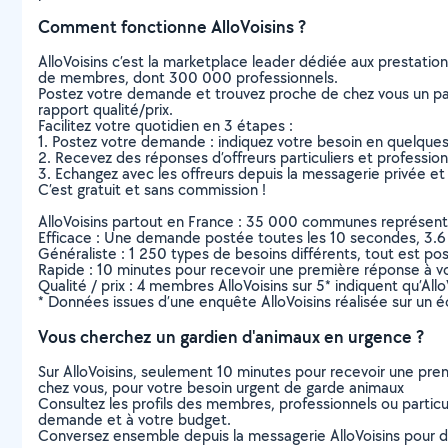
Comment fonctionne AlloVoisins ?
AlloVoisins c’est la marketplace leader dédiée aux prestatio
de membres, dont 300 000 professionnels.
Postez votre demande et trouvez proche de chez vous un parti
rapport qualité/prix.
Facilitez votre quotidien en 3 étapes :
1. Postez votre demande : indiquez votre besoin en quelque
2. Recevez des réponses d’offreurs particuliers et professio
3. Echangez avec les offreurs depuis la messagerie privée et 
C’est gratuit et sans commission !
AlloVoisins partout en France : 35 000 communes représentées 
Efficace : Une demande postée toutes les 10 secondes, 3.6
Généraliste : 1 250 types de besoins différents, tout est poss
Rapide : 10 minutes pour recevoir une première réponse à 
Qualité / prix : 4 membres AlloVoisins sur 5* indiquent qu’All
* Données issues d’une enquête AlloVoisins réalisée sur un é
Vous cherchez un gardien d'animaux en urgence ?
Sur AlloVoisins, seulement 10 minutes pour recevoir une p
chez vous, pour votre besoin urgent de garde animaux
Consultez les profils des membres, professionnels ou particuli
demande et à votre budget.
Conversez ensemble depuis la messagerie AlloVoisins pour de