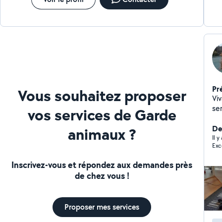
Pr
Vous souhaitez proposer
Vi
se
vos services de Garde
ré
moi
De
animaux ?
Il 
Exc
Inscrivez-vous et répondez aux demandes près
de chez vous !
Proposer mes services