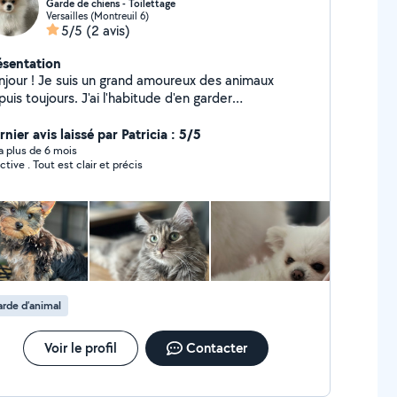
Garde de chiens - Toilettage
Versailles (Montreuil 6)
5/5
(2 avis)
ésentation
is un grand amoureux des animaux
uis toujours. J'ai l'habitude d'en garder
gulièrement, que ce soit pour de courtes durées ou
s d'absences prolongées, et je veille toujours à leur
nier avis laissé par Patricia : 5/5
n-être avec attention et douceur. En parallèle, je
y a plus de 6 mois
ctive . Tout est clair et précis
opose également des services de toilettage pour
endre soin de vos compagnons à quatre pattes.
rde d’animal
Voir le profil
Contacter