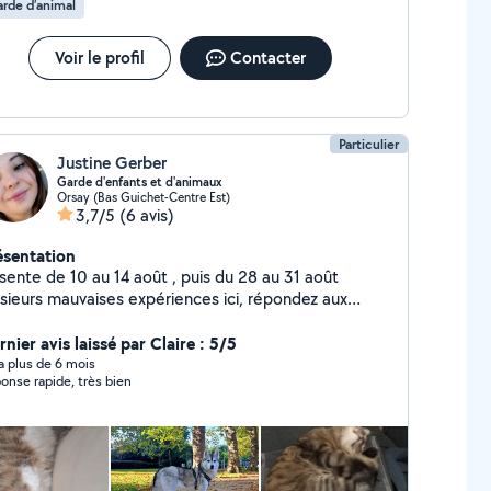
rde d’animal
Voir le profil
Contacter
Particulier
Justine Gerber
Garde d'enfants et d'animaux
Orsay (Bas Guichet-Centre Est)
3,7/5
(6 avis)
ésentation
sente de 10 au 14 août , puis du 28 au 31 août
usieurs mauvaises expériences ici, répondez aux
ages même pour décliner svp. Bonjour, je suis
stine diplômé du Bafa avec plusieurs années
nier avis laissé par Claire : 5/5
expérience avec les enfants de 2.5 ans à 12 ans. Mon
y a plus de 6 mois
onse rapide, très bien
us sont les activités manuelles J'adore également les
 en extérieur PSC1 (Formation Premiers secours)
 suis disponible proche Orsay (non véhiculé). Mon
tre passion est en rapport avec les animaux Ayant
ujours eu des chats et NAC (hamsters,cochons