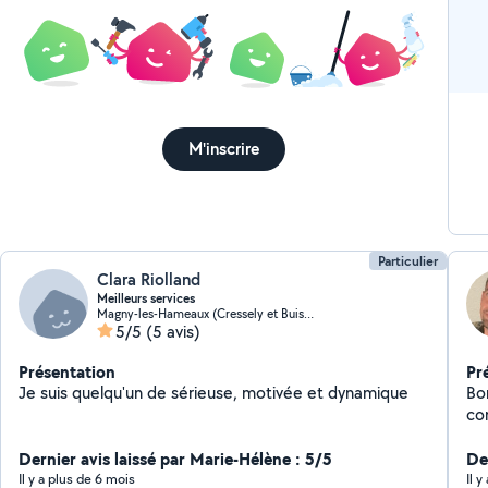
trè
M'inscrire
Particulier
Clara Riolland
Meilleurs services
Magny-les-Hameaux (Cressely et Buisson 1)
5/5
(5 avis)
Présentation
Pr
Je suis quelqu'un de sérieuse, motivée et dynamique
Bo
co
Dernier avis laissé par Marie-Hélène : 5/5
De
Il y a plus de 6 mois
Il 