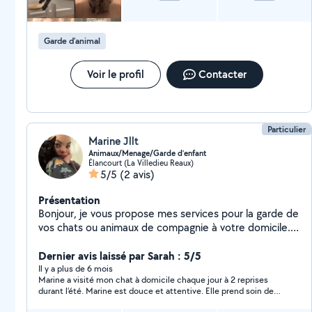
Garde d’animal
Voir le profil
Contacter
Particulier
Marine Jllt
Animaux/Menage/Garde d’enfant
Élancourt (La Villedieu Reaux)
5/5
(2 avis)
Présentation
Bonjour, je vous propose mes services pour la garde de
vos chats ou animaux de compagnie à votre domicile.
Je fais ça depuis plusieurs années je suis passionnée
par les animaux et j'ai deux chats à la maison. Je
Dernier avis laissé par Sarah : 5/5
propose aussi du baby sitting ponctuelle. Je travaille
Il y a plus de 6 mois
Marine a visité mon chat à domicile chaque jour à 2 reprises
auprès d'enfant porteur de handicap au quotidien et
durant l'été. Marine est douce et attentive. Elle prend soin de
pour les animations depuis 11 ans. Je propose aussi des
mon chat comme si c'était le sien et donne des nouvelles
heures de ménages