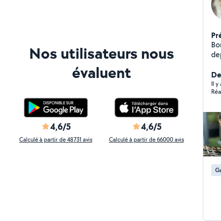
Pr
Bonjour ! Je su
Nos utilisateurs nous
dep
ré
évaluent
lor
Der
bie
Il 
Réa
pr
pr
4,6/5
4,6/5
Calculé à partir de 48731 avis
Calculé à partir de 66000 avis
Ga