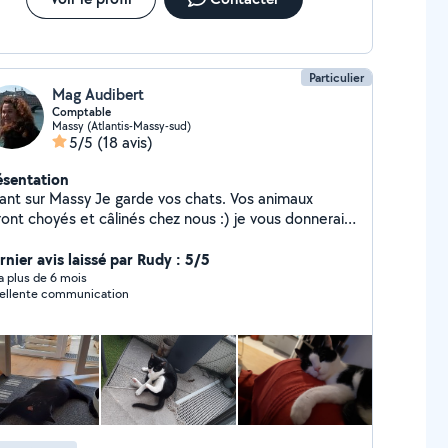
Particulier
Mag Audibert
Comptable
Massy (Atlantis-Massy-sud)
5/5
(18 avis)
ésentation
vant sur Massy Je garde vos chats. Vos animaux
ront choyés et câlinés chez nous :) je vous donnerais
gulièrement des nouvelles lors de son séjour chez-
 !
rnier avis laissé par Rudy : 5/5
y a plus de 6 mois
ellente communication