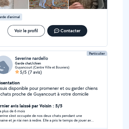
inde) chez moi et m'occupant des chiens et NAC
ur des connaissances depuis mon adolescence, je
s apte à apporter attention, soins, jeux et amour. Je
rde d’animal
is aussi réagir un cas de blessures ou problèmes de
té. J'ai un papy chihuahua de 13 ans à la maison, très
ol et amical avec tout les animaux
Voir le profil
Contacter
Particulier
Severine nardello
Garde chat/chien
Guyancourt (Centre Ville et Bouviers)
5/5
(7 avis)
ésentation
 suis disponible pour promener et ou garder chiens
 chats proche de Guyancourt à votre domicile
nier avis laissé par Voisin : 5/5
y a plus de 6 mois
erine s’est occupée de nos deux chats pendant une
et je n’ai rien à redire. Elle a pris le temps de jouer avec
 de rester un peu près d’eux. Séverine est très gentille et