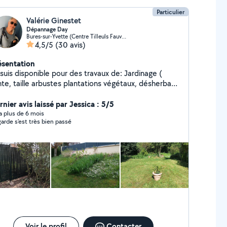
Particulier
Valérie Ginestet
Dépannage Day
Bures-sur-Yvette (Centre Tilleuls Fauvettes)
4,5/5
(30 avis)
ésentation
suis disponible pour des travaux de: Jardinage (
nte, taille arbustes plantations végétaux, désherbage
les, peinture, petits travaux ) Donne ou livre les
nier avis laissé par Jessica : 5/5
pas pour les personnes âgées ou handicapées.
y a plus de 6 mois
garde s'est très bien passé
ose vos plantes pendant vos vacances J'accepte le
CESU A bientôt
Voir le profil
Contacter