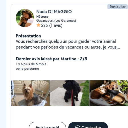
Particulier
Nada DI MAGGIO
Hôtesse
Guyancourt (Les Garennes)
2/5
(1 avis)
Présentation
Vous recherchez quelqu'un pour garder votre animal
pendant vos periodes de vacances ou autre, je vous
propose de les garder à mon appt de 57 m2 Je fais ça
depuis plus de 4 ans Je leurs donnerai beaucoup
Dernier avis laissé par Martine : 2/5
d'amour et d'affection qu'ils auront besoin
Il y a plus de 6 mois
belle personne
Voir le profil
Contacter