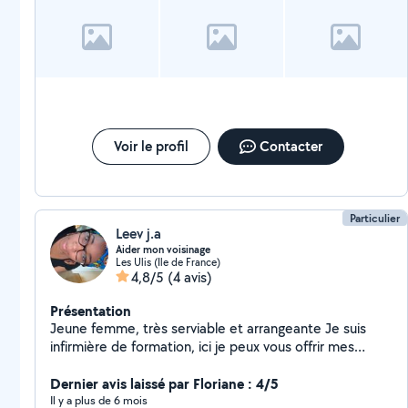
régulièrement. Je ne peux que la recommander les yeux fermé.
Grand merci à Marine
Voir le profil
Contacter
Particulier
Leev j.a
Aider mon voisinage
Les Ulis (Ile de France)
4,8/5
(4 avis)
Présentation
Jeune femme, très serviable et arrangeante Je suis
infirmière de formation, ici je peux vous offrir mes
services afin de pouvoir garder vos animaux, vos
enfants, ou encore vos rendre service pour faire vos
Dernier avis laissé par Floriane : 4/5
courses ...
Il y a plus de 6 mois