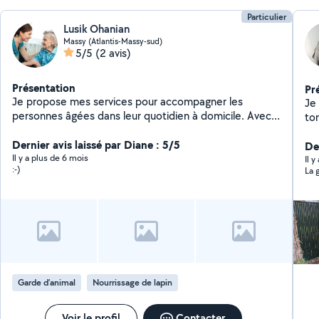
Particulier
Lusik Ohanian
Massy (Atlantis-Massy-sud)
5/5
(2 avis)
Présentation
Pr
Je propose mes services pour accompagner les
Je 
personnes âgées dans leur quotidien à domicile. Avec
to
plusieurs années d'expérience et de nombreuses
) Bricolage ( pose d'étagères, réfection et montage de
recommandations, je sais faire preuve de patience et
Dernier avis laissé par Diane : 5/5
meub
Der
de bienveillance pour assurer un suivi adapté aux
Il y a plus de 6 mois
re
Il 
:-)
La 
besoins de chaque personne. Je me tiens à votre
Arr
disposition pour discuter de vos besoins et vous offrir
un service de qualité en toute confiance.
Garde d’animal
Nourrissage de lapin
Voir le profil
Contacter