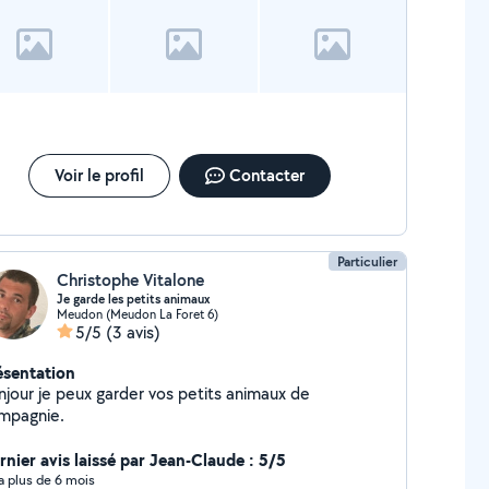
s professionnelle. Je la recommande vivement !
Voir le profil
Contacter
Particulier
Christophe Vitalone
Je garde les petits animaux
Meudon (Meudon La Foret 6)
5/5
(3 avis)
ésentation
njour je peux garder vos petits animaux de
mpagnie.
rnier avis laissé par Jean-Claude : 5/5
y a plus de 6 mois