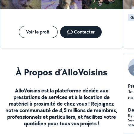
d'
po
sui
Ga
sa
san
co
Voir le profil
Contacter
À Propos d’AlloVoisins
Pr
AlloVoisins est la plateforme dédiée aux
Je
prestations de services et à la location de
ou
matériel à proximité de chez vous ! Rejoignez
notre communauté de 4,5 millions de membres,
Der
Il 
professionnels et particuliers, et facilitez votre
Sév
quotidien pour tous vos projets !
semaine 
eux et