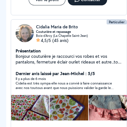
Particulier
Cidalia Maria de Brito
Couturière et repassage
Bois-d'Arcy (La Chapelle Saint-Jean)
4,5/5
(45 avis)
Présentation
Bonjour couturière je raccourci vos robes et vos
pantalons, fermeture éclair ourlet rideaux et autre..tout
cela a petit prix.je fait du repassage, courses repas,et
accompagnement ..
Dernier avis laissé par Jean-Michel : 5/5
Il y a plus de 6 mois
Cidelia est très sympa elle nous a convié à faire connaissance
avec nos toutous avant que nous puissions valider la garde le
RDV est pris et nos chiens devraient être bien.