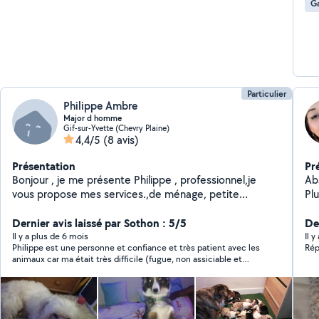
Ga
Particulier
Philippe Ambre
Major d homme
Gif-sur-Yvette (Chevry Plaine)
4,4/5
(8 avis)
Présentation
Pr
Bonjour , je me présente Philippe , professionnel,je
Ab
vous propose mes services.,de ménage, petite
Pl
manutention, nettoyage de terrasse au karcher, tonte
mess
de pelouse entretien jardin, je garde également nos
Dernier avis laissé par Sothon : 5/5
Ju
Der
compagnons a 4 pattes alors n hésite pas de me
d'
Il y a plus de 6 mois
Il 
Philippe est une personne et confiance et très patient avec les
Rép
contacter : laisser moi un message je vous rappelle au
pl
animaux car ma était très difficile (fugue, non assiciable et
plus vite, Bonne réception.
sorties
agressive) et pourtant il a su maîtriser la situation très
Je
rapidement.
au
to