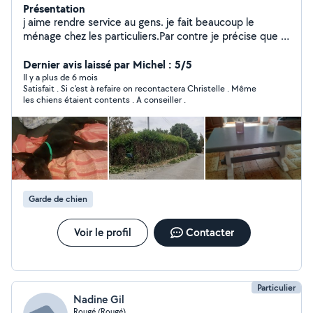
Présentation
j aime rendre service au gens. je fait beaucoup le
ménage chez les particuliers.Par contre je précise que je
ne fais pas de repassage. Je sais bricoler, J ai des
connaissances en peinture Je peux également tondre
Dernier avis laissé par Michel : 5/5
vos pelouses, promener les chiens .. Je peux vous aider
Il y a plus de 6 mois
Satisfait . Si c'est à refaire on recontactera Christelle . Même
à déménager. Et autre service.que je dois sûrement
les chiens étaient contents . A conseiller .
oubliée..... Donc n'hésitez pas à me joindre. Je n indique
pas mon tarif ici Car tout dépend du boulot. Merci Je
vous attends
Garde de chien
Voir le profil
Contacter
Particulier
Nadine Gil
Rougé (Rougé)