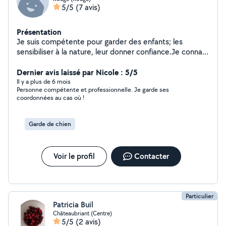
5/5
(7 avis)
Présentation
Je suis compétente pour garder des enfants; les
sensibiliser à la nature, leur donner confiance.Je connais
les bases de la batterie ( musique)Je suis compétente
dans le " savoir ecouter" au sujet de vraies relationsJe
Dernier avis laissé par Nicole : 5/5
peux garder des animaux.
Il y a plus de 6 mois
Personne compétente et professionnelle. Je garde ses
coordonnées au cas où !
Garde de chien
Voir le profil
Contacter
Particulier
Patricia Buil
Châteaubriant (Centre)
5/5
(2 avis)