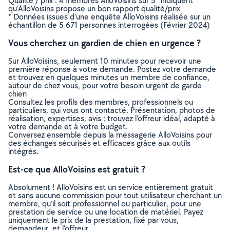
Qualité / prix : 4 membres AlloVoisins sur 5* indiquent
qu’AlloVoisins propose un bon rapport qualité/prix
* Données issues d’une enquête AlloVoisins réalisée sur un
échantillon de 5 671 personnes interrogées (Février 2024)
Vous cherchez un gardien de chien en urgence ?
Sur AlloVoisins, seulement 10 minutes pour recevoir une
première réponse à votre demande. Postez votre demande
et trouvez en quelques minutes un membre de confiance,
autour de chez vous, pour votre besoin urgent de garde
chien
Consultez les profils des membres, professionnels ou
particuliers, qui vous ont contacté. Présentation, photos de
réalisation, expertises, avis : trouvez l'offreur idéal, adapté à
votre demande et à votre budget.
Conversez ensemble depuis la messagerie AlloVoisins pour
des échanges sécurisés et efficaces grâce aux outils
intégrés.
Est-ce que AlloVoisins est gratuit ?
Absolument ! AlloVoisins est un service entièrement gratuit
et sans aucune commission pour tout utilisateur cherchant un
membre, qu’il soit professionnel ou particulier, pour une
prestation de service ou une location de matériel. Payez
uniquement le prix de la prestation, fixé par vous,
demandeur, et l’offreur.