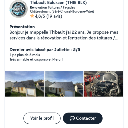
Thibault Bulckaen (THIB BLK)
Rénovation Toitures / Façades
Châteaubriant (Béré-Choisel-Borderie-Vitré)
4,8/5
(19 avis)
Présentation
Bonjour je m'appelle Thibault j'ai 22 ans, Je propose mes
services dans la rénovation et l'entretien des toitures /
façades. - nettoyage toiture / façade / terrasse / allée /
muret / tout types d'éléments extérieurs - traitement
Dernier avis laissé par Juliette : 5/5
hydrofuge incolore / coloré - traitement anti mousse
Il y a plus de 6 mois
Très aimable et disponible. Merci !
curatif / préventif - débouchage gouttières etc -
remplacement d'ardoises naturel / fibro, tuiles , faîtage,
ardoises de rives , etc Et encore plein d'autres
prestations de services ! N'hésitez pas à me contacter !
Cordialement. Société THIB BLK Auto-entrepreneur
Expert dans le nettoyage des éléments extérieurs.
Voir le profil
Contacter