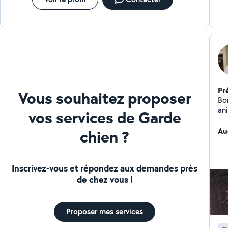
Pr
Vous souhaitez proposer
Bon
an
vos services de Garde
se
amo
Au
chien ?
à 
Inscrivez-vous et répondez aux demandes près
de chez vous !
Proposer mes services