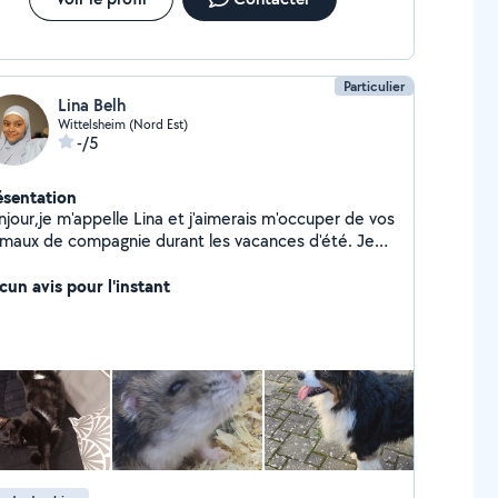
Particulier
Lina Belh
Wittelsheim (Nord Est)
-/5
ésentation
jour,je m'appelle Lina et j'aimerais m'occuper de vos
imaux de compagnie durant les vacances d'été. Je
rais ravie de vous aider et de donner tout mon
ur et mon soin à vos petits amours :) N'hésitez pas
cun avis pour l'instant
me contacter si vous cherchez quelqu'un de
confiance ! Bonne journée à vous Cordialement,Lina