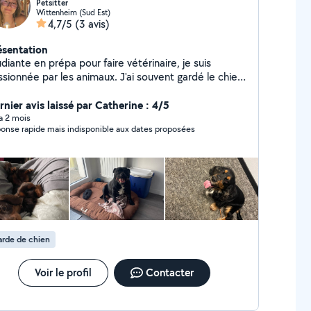
Petsitter
Wittenheim (Sud Est)
4,7/5
(3 avis)
ésentation
diante en prépa pour faire vétérinaire, je suis
ssionnée par les animaux. J'ai souvent gardé le chien
une collègue à ma maman lorsqu'elle partait en
ances, je jouais avec lui, le nourrissais et le sortais.
rnier avis laissé par Catherine : 4/5
ai également gardé de nombreuses fois le chat d'une
 a 2 mois
onse rapide mais indisponible aux dates proposées
sine, je lui donnais à manger et jouais avec lui. J'ai
alement été bénévole à la SPA.
rde de chien
Voir le profil
Contacter