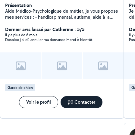
Présentation
Pr
Aide Médico-Psychologique de métier, je vous propose
Je
mes services : - handicap mental, autisme, aide à la
dé
parentalité - accompagnement aux sorties éducatives
var
et/ou récréatives - activités sportives, randonnée
Dernier avis laissé par Catherine : 5/5
be
Der
adaptée - soirée bowling, boîte de nuit adaptée -
Il y a plus de 6 mois
Il y
Désolée j ai dû annuler ma demande Merci À bientôt
Pon
aménagement espace snoezelen à domicile -
sensibilisée au FALC, création de pictogrammes
personnalisée - formée à la VARS Également pompier
volontaire, je suis formée aux gestes d'urgence. Tout
est possible, n'hésitez pas à me contacter.
Garde de chien
Ga
Voir le profil
Contacter