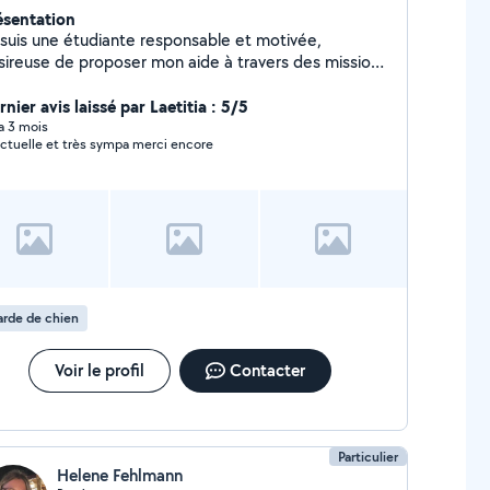
ésentation
 suis une étudiante responsable et motivée,
sireuse de proposer mon aide à travers des missions
iées pour faciliter votre quotidien et répondre à vos
soins.
nier avis laissé par Laetitia : 5/5
 a 3 mois
ctuelle et très sympa merci encore
rde de chien
Voir le profil
Contacter
Particulier
Helene Fehlmann