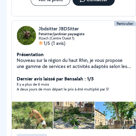
Particulier
Jbdsitter JBDSitter
Petsitter/jardinier paysagiste
Illzach (Centre Ouest 1)
1/5
(1 avis)
Présentation
Nouveau sur la région du haut Rhin, je vous propose
une gamme de services et activités adaptés selon les
besoins. Je possède une expérience dans le Pet-
sitting.( Bénévole en S.P.A) J'ai une formation de
Dernier avis laissé par Bensalah : 1/5
jardinier Paysagiste (tonte gazon, élagages, tailles de
Il y a plus de 6 mois
A deux jours de mon départ le prix à été multiplié par 5!
haies)