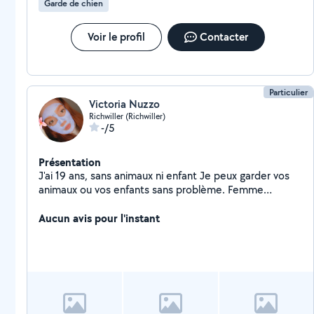
Garde de chien
Voir le profil
Contacter
Particulier
Victoria Nuzzo
Richwiller (Richwiller)
-/5
Présentation
J'ai 19 ans, sans animaux ni enfant Je peux garder vos
animaux ou vos enfants sans problème. Femme
sérieuse. Pour toutes demandes, 06.59. Dix sept.
83.44
Aucun avis pour l'instant