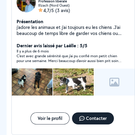
Profession liberale
Illzach (Nord Ouest)
4,7/5
(3 avis)
Présentation
j'adore les animaux et j'ai toujours eu les chiens .J'ai
beaucoup de temps libre de garder vos chiens ou
chats .Aussi je peux garder vous enfants ou les
emmener a école ,j'ai une grand maison et jardin
Dernier avis laissé par Laëlle : 5/5
clôturé.
Il y a plus de 6 mois
C’est avec grande sérénité que j’ai pu confié mon petit chien
pour une semaine. Merci beaucoup d’avoir aussi bien prit soin
de lui, et merci pour votre grande sympathie!
Voir le profil
Contacter