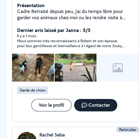
Présentation
Cadre Retraité depuis peu, j'ai du temps libre pour
garder vos animaux chez-moi ou les rendre visite à
votre domicile , chiens ,chats ,poissons ou les oiseaux.
J'ai toujours eu la passions pour les animaux depuis tout
Dernier avis laissé par Janna : 5/5
petit, et veuillez assurer qu'ils seront traité comme un
Il y a 1 mois
Nous sommes très reconnaissants à Robert et son épouse
membre de la famille.
pour leur gentillesse et bienveillance à l égard de notre Jouky,
cocker anglais . En vacances à l étranger on eu plusieurs
photos et des messages. Je les recommande vivement .
Garde de chien
Voir le profil
Contacter
Particulier
Rachel Seba