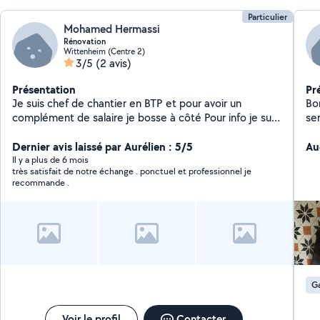
Particulier
Mohamed Hermassi
Rénovation
Wittenheim (Centre 2)
3/5
(2 avis)
Présentation
Pr
Je suis chef de chantier en BTP et pour avoir un
Bonjour, Je suis 
complément de salaire je bosse à côté Pour info je suis
ser
équipé de différentes machines et outils
sui
professionnels
Dernier avis laissé par Aurélien : 5/5
ne
Au
jardin/Pe
Il y a plus de 6 mois
très satisfait de notre échange . ponctuel et professionnel je
périscolaire 
recommande .
courses Sérieuse e
jo
donc v
di
Ga
Voir le profil
Contacter