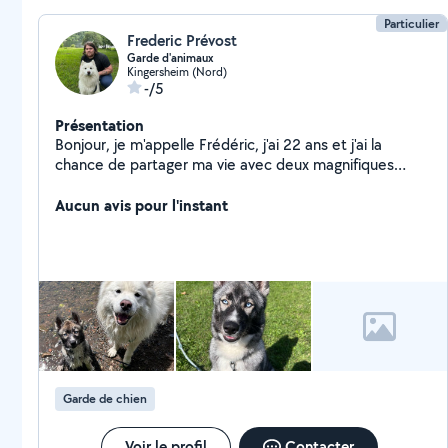
Particulier
Frederic Prévost
Garde d'animaux
Kingersheim (Nord)
-/5
Présentation
Bonjour, je m'appelle Frédéric, j'ai 22 ans et j'ai la
chance de partager ma vie avec deux magnifiques
Huskies de Sibérie: Kratos (6 ans) et Athéna (6 mois).
Avec ma conjointe, nous vivons dans une maison avec
Aucun avis pour l'instant
jardin et nous serions ravis de garder vos animaux dans
un cadre familial, calme et sécurisé.
Garde de chien
Voir le profil
Contacter