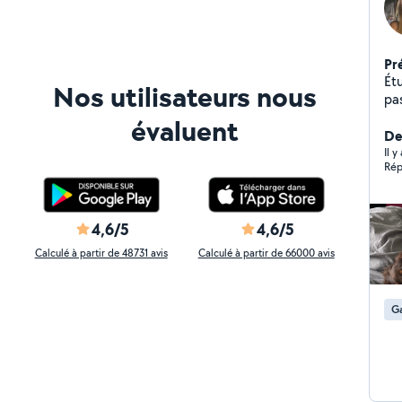
Pr
Étu
Nos utilisateurs nous
pa
d'
évaluent
vac
De
J'
Il y
Rép
voi
ég
4,6/5
4,6/5
Calculé à partir de 48731 avis
Calculé à partir de 66000 avis
Ga