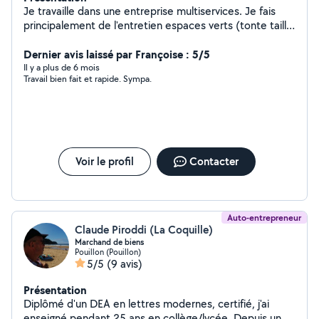
Je travaille dans une entreprise multiservices. Je fais
principalement de l'entretien espaces verts (tonte taille
élagage désherbage). Mais j'interviens également pour
rénover des appartements. Montage cuisine / pose de
Dernier avis laissé par Françoise : 5/5
sol / montage luminaires
Il y a plus de 6 mois
Travail bien fait et rapide. Sympa.
Voir le profil
Contacter
Auto-entrepreneur
Claude Piroddi (La Coquille)
Marchand de biens
Pouillon (Pouillon)
5/5
(9 avis)
Présentation
Diplômé d'un DEA en lettres modernes, certifié, j'ai
enseigné pendant 25 ans en collège/lycée. Depuis une