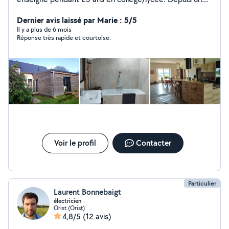
dizaine d'années, je suis marchand de biens : je restaure
des vieilles maisons dans leur totalité (toiture,
Dernier avis laissé par Marie : 5/5
assainissement, électricité, plomberie, carrelage,
Il y a plus de 6 mois
Réponse très rapide et courtoise.
travaux de maçonnerie, isolation, placo, peinture...)
Voir le profil
Contacter
Particulier
Laurent Bonnebaigt
électricien
Orist (Orist)
4,8/5
(12 avis)