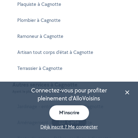
Plaquiste à Cagnotte
Plombier à Cagnotte
Ramoneur à Cagnotte
Artisan tout corps d'état à Cagnotte
Terrassier à Cagnotte
Autres services à Cagnotte
Connectez-vous pour profiter
Ayant le plus de résultats dans cette ville
pleinement d'AlloVoisins
Jardinage - entretien potager à Cagnotte
M'inscrire
Carte
Aménagement du jardin à Cagnotte
Déjà inscrit ? Me connecter