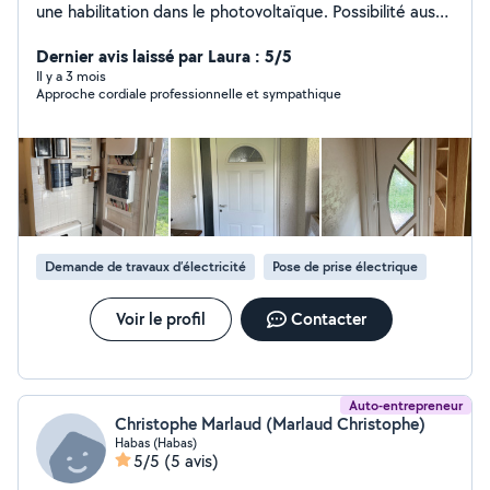
une habilitation dans le photovoltaïque. Possibilité aussi
d'intervenir dans d'autre corps d'états tels que la
couverture tuiles/bac acier et du petit bricolage au
Dernier avis laissé par Laura : 5/5
besoin. Disponible principalement soit en fin de journée
Il y a 3 mois
Approche cordiale professionnelle et sympathique
la semaine sinon tout les samedis principalement.
Demande de travaux d’électricité
Pose de prise électrique
Voir le profil
Contacter
Auto-entrepreneur
Christophe Marlaud (Marlaud Christophe)
Habas (Habas)
5/5
(5 avis)