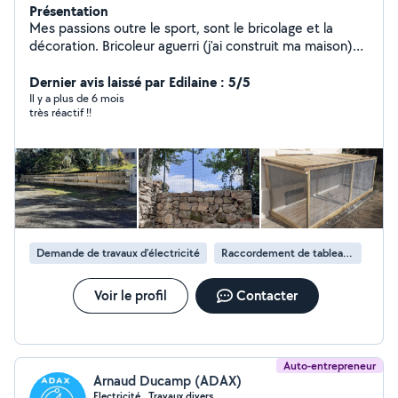
Présentation
Mes passions outre le sport, sont le bricolage et la
décoration. Bricoleur aguerri (j'ai construit ma maison)
aussi bien à l'intérieur ou à l'extérieur de la maison,
coach sportif.( D.E.).je suis à même de réaliser bon
Dernier avis laissé par Edilaine : 5/5
nombre de tâches diverses et variées
Il y a plus de 6 mois
très réactif !!
Demande de travaux d’électricité
Raccordement de tableau électrique
Voir le profil
Contacter
Auto-entrepreneur
Arnaud Ducamp (ADAX)
Electricité , Travaux divers