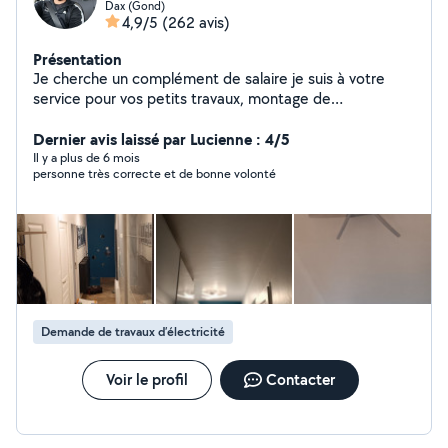
Dax (Gond)
4,9/5
(262 avis)
Présentation
Je cherche un complément de salaire je suis à votre
service pour vos petits travaux, montage de
meubles,bricolage, déménagement , déplacements et
livraisons. N'hésitez pas à me contacter au
Dernier avis laissé par Lucienne : 4/5
0606402036 Cordialement Adlane
Il y a plus de 6 mois
personne très correcte et de bonne volonté
Demande de travaux d’électricité
Voir le profil
Contacter