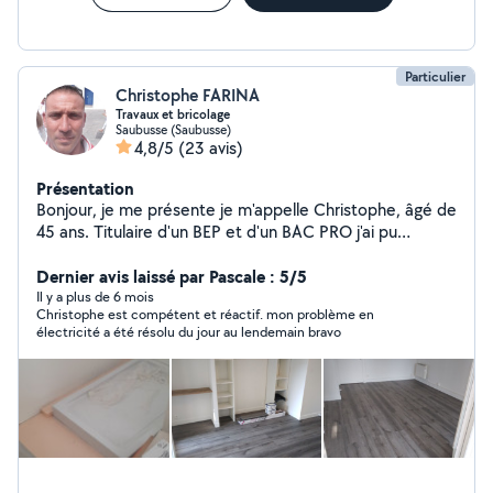
Particulier
Christophe FARINA
Travaux et bricolage
Saubusse (Saubusse)
4,8/5
(23 avis)
Présentation
Bonjour, je me présente je m'appelle Christophe, âgé de
45 ans. Titulaire d'un BEP et d'un BAC PRO j'ai pu
travailler dans le secteur du bâtiment pendant plus de
15 ans notamment dans l'entretien du bâtiment. Bon
Dernier avis laissé par Pascale : 5/5
bricoleur je fais part de mes services, je suis également
Il y a plus de 6 mois
Christophe est compétent et réactif. mon problème en
disponible pour des tontes de pelouses et petits
électricité a été résolu du jour au lendemain bravo
travaux de jardinage.