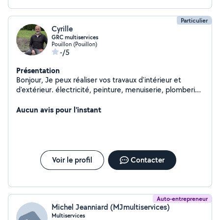
Particulier
Cyrille
GRC multiservices
Pouillon (Pouillon)
-/5
Présentation
Bonjour, Je peux réaliser vos travaux d'intérieur et
d'extérieur. électricité, peinture, menuiserie, plomberie,
carrelage, dépannage, tonte, ... N'hésitez pas à me
contacter, je vous répondrai dans les meilleurs délais.
Aucun avis pour l'instant
Siret: 98148326600012
Voir le profil
Contacter
Auto-entrepreneur
Michel Jeanniard (MJmultiservices)
Multiservices