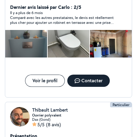
dépannage sanitaire et chauffage et aussi les entretiens
annuels de chaudière Note Google 4,9/5 et plus de 120
Dernier avis laissé par Carlo : 2/5
avis positifs
Il y a plus de 6 mois
Comparé avec les autres prestataires, le devis est réellement
plus cher pour ajouter un robinet en terrasse avec une prise
d'eau juste de l'autre côté du mur.
Voir le profil
Contacter
Particulier
Thibault Lambert
Ouvrier polyvalent
Dax (Gond)
5/5
(8 avis)
Présentation