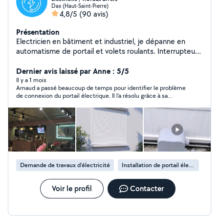
Dax (Haut-Saint-Pierre)
4,8/5
(90 avis)
Présentation
Electricien en bâtiment et industriel, je dépanne en
automatisme de portail et volets roulants. Interrupteurs
Tactiles et sans fils, détecteurs de mouvement .
Installation et dépannage stores électriques. Installation
Dernier avis laissé par Anne : 5/5
et Dépannage Réseau WIFI et Internet. Possibilité
Il y a 1 mois
Arnaud a passé beaucoup de temps pour identifier le problème
d'installer des cloisons placoplâtre Installation Prise
de connexion du portail électrique. Il l'a résolu grâce à sa
Véhicule Electrique Réglage Antennes Satellites. et TNT
ténacité et son professionnalisme. Je ferai appel à lui sans
Petite plomberie , réparation sur tuyaux en cuivre , per,
hésiter en cas d'un nouveau besoin. Il est, de surcroît,
ou multicouche, changement WC, mécanisme de
sympathique. Je le recommande.
chasse d 'eau, Collecteur d eau . Changement de
chauffe eau. Aide aux personnes âgées pour les petites
bricoles du quotidien . Montage de meubles en kit ,
changement d ampoules , installation tringles a rideaux
Demande de travaux d’électricité
Installation de portail électrique
rideaux etc .... Accepte Chèques emploi service,
déductible de vos impôts. Cordialement ARNAUD
Voir le profil
Contacter