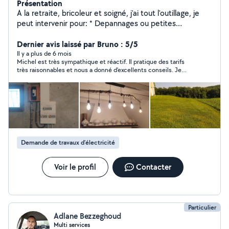
Présentation
A la retraite, bricoleur et soigné, j'ai tout l'outillage, je
peut intervenir pour: * Depannages ou petites
installations electriques. * Pose et raccordement
luminaires * Divers Bricolages * Tonte pelouse *
Dernier avis laissé par Bruno : 5/5
Transport vehiculé * Menages Je me déplace
Il y a plus de 6 mois
Michel est très sympathique et réactif. Il pratique des tarifs
rapidement pour dépannage ou pour voir les travaux a
très raisonnables et nous a donné d'excellents conseils. Je
réaliser. Intervention prés de Peyrehorade
recommande bien volontiers Michel
Demande de travaux d’électricité
Voir le profil
Contacter
Particulier
Adlane Bezzeghoud
Multi services