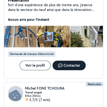
Présentation
fort d'une expérience de plus de trente ans, j'exerce
dans le secteur du neuf ainsi que dans la rénovation
électrique de votre habitation . je mets mon savoir faire
a votre service pour tous vos travaux et j'interviens dans
Aucun avis pour l'instant
divers domaine comme le dépannage , les remises aux
normes de divers bâtiments , la pose de motorisation
de portail ,la la visiophonie ,la ventilation ainsi que sur
des projets de climatisation . Je m'engage a fournir un
travail soigneux et rigoureux en respectant les normes
de sécurités . n'hésitez a me solliciter pour faire un devis
ou demande d'information.
Demande de travaux d’électricité
Voir le profil
Contacter
Particulier
Michel FONE TCHOURA
Travail soigné.
Bélus (Bélus)
3,7/5
(7 avis)