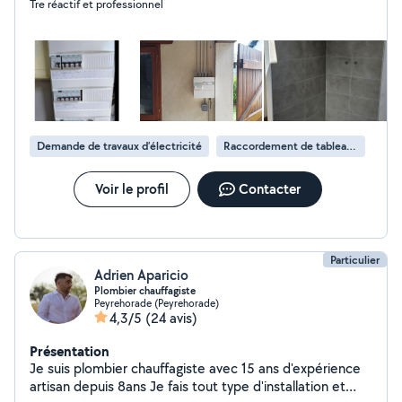
Tre réactif et professionnel
réparation urgente, nos experts sont là pour intervenir
rapidement et efficacement. Plomberie : réparations de
fuites, débouchage, installations sanitaires. Électricité :
dépannage, installations, mise aux normes, éclairage.
Pourquoi choisir ABG Service40 ? Interventions rapides
et efficaces Devis gratuit et transparent Service 24/7
Tarifs compétitifs Contactez-nous dès aujourd'hui, pour
plus d'informations. ABG Service40 votre partenaire de
Demande de travaux d’électricité
Raccordement de tableau électrique
confiance pour tous vos travaux de plomberie et
d'électricité !
Voir le profil
Contacter
Particulier
Adrien Aparicio
Plombier chauffagiste
Peyrehorade (Peyrehorade)
4,3/5
(24 avis)
Présentation
Je suis plombier chauffagiste avec 15 ans d'expérience
artisan depuis 8ans Je fais tout type d'installation et