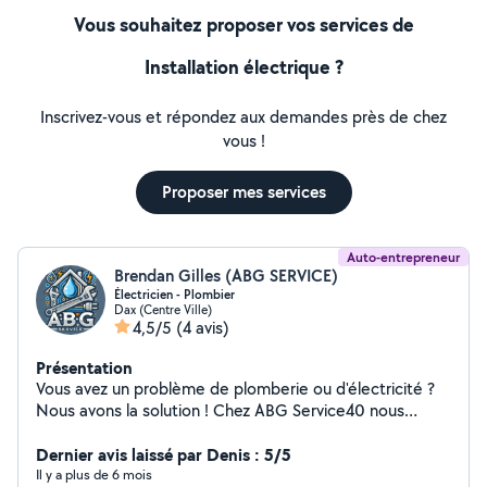
Vous souhaitez proposer vos services de
Installation électrique ?
Inscrivez-vous et répondez aux demandes près de chez
vous !
Proposer mes services
Auto-entrepreneur
Brendan Gilles (ABG SERVICE)
Électricien - Plombier
Dax (Centre Ville)
4,5/5
(4 avis)
Présentation
Vous avez un problème de plomberie ou d'électricité ?
Nous avons la solution ! Chez ABG Service40 nous
sommes spécialisés dans les services de plomberie et
d'électricité pour votre confort et sécurité. Que ce soit
Dernier avis laissé par Denis : 5/5
pour une fuite d'eau, une installation électrique ou une
Il y a plus de 6 mois