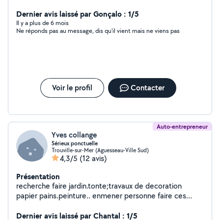
lui a une société de btp. Nous aimons le principe
d'entraide et de partage .
Dernier avis laissé par Gonçalo : 1/5
Il y a plus de 6 mois
Ne réponds pas au message, dis qu'il vient mais ne viens pas
Voir le profil
Contacter
Auto-entrepreneur
Yves collange
Sérieux ponctuelle
Trouville-sur-Mer (Aguesseau-Ville Sud)
4,3/5
(12 avis)
Présentation
recherche faire jardin.tonte;travaux de decoration
papier pains.peinture.. enmener personne faire ces
courses. éthologie sur chevaux. peu rendre service pour
courses
Dernier avis laissé par Chantal : 1/5