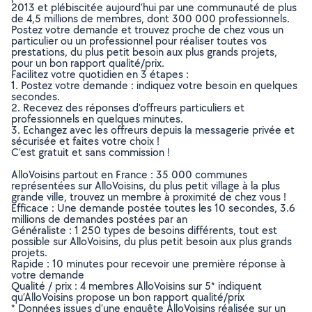
2013 et plébiscitée aujourd’hui par une communauté de plus
de 4,5 millions de membres, dont 300 000 professionnels.
Postez votre demande et trouvez proche de chez vous un
particulier ou un professionnel pour réaliser toutes vos
prestations, du plus petit besoin aux plus grands projets,
pour un bon rapport qualité/prix.
Facilitez votre quotidien en 3 étapes :
1. Postez votre demande : indiquez votre besoin en quelques
secondes.
2. Recevez des réponses d’offreurs particuliers et
professionnels en quelques minutes.
3. Echangez avec les offreurs depuis la messagerie privée et
sécurisée et faites votre choix !
C’est gratuit et sans commission !
AlloVoisins partout en France : 35 000 communes
représentées sur AlloVoisins, du plus petit village à la plus
grande ville, trouvez un membre à proximité de chez vous !
Efficace : Une demande postée toutes les 10 secondes, 3.6
millions de demandes postées par an
Généraliste : 1 250 types de besoins différents, tout est
possible sur AlloVoisins, du plus petit besoin aux plus grands
projets.
Rapide : 10 minutes pour recevoir une première réponse à
votre demande
Qualité / prix : 4 membres AlloVoisins sur 5* indiquent
qu’AlloVoisins propose un bon rapport qualité/prix
* Données issues d’une enquête AlloVoisins réalisée sur un