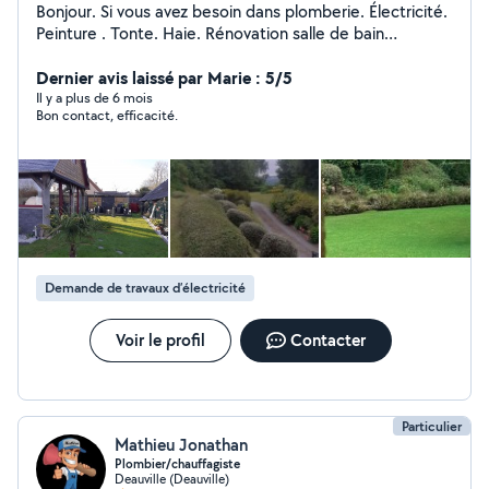
Bonjour. Si vous avez besoin dans plomberie. Électricité.
Peinture . Tonte. Haie. Rénovation salle de bain
...bricolages...si vous avez besoin de mes services .n
hésitez pas .. contactez moi au plaisir ...
Dernier avis laissé par Marie : 5/5
Il y a plus de 6 mois
Bon contact, efficacité.
Demande de travaux d’électricité
Voir le profil
Contacter
Particulier
Mathieu Jonathan
Plombier/chauffagiste
Deauville (Deauville)