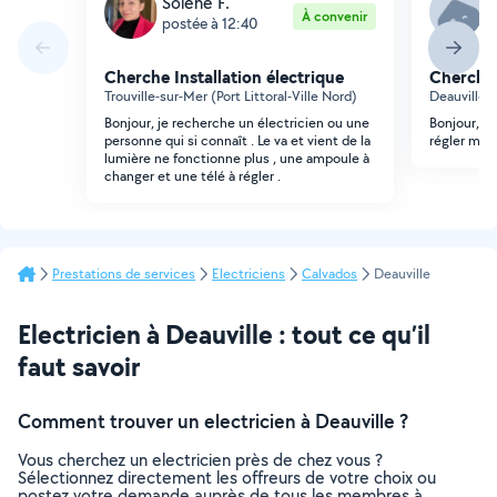
Solene F.
P
À convenir
postée à 12:40
p
Cherche Installation électrique
Cherche 
Trouville-sur-Mer (Port Littoral-Ville Nord)
Deauville
Bonjour, je recherche un électricien ou une
Bonjour, je
personne qui si connaît . Le va et vient de la
régler mon
lumière ne fonctionne plus , une ampoule à
changer et une télé à régler .
Prestations de services
Electriciens
Calvados
Deauville
Electricien à Deauville : tout ce qu’il
faut savoir
Comment trouver un electricien à Deauville ?
Vous cherchez un electricien près de chez vous ?
Sélectionnez directement les offreurs de votre choix ou
postez votre demande auprès de tous les membres à