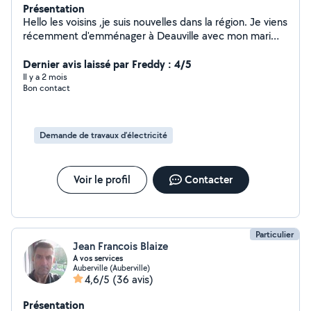
Présentation
Hello les voisins ,je suis nouvelles dans la région. Je viens
récemment d'emménager à Deauville avec mon mari
,qui possède une société de btp. Nous aimons le
principe d'entraide et de partage.
Dernier avis laissé par Freddy : 4/5
Il y a 2 mois
Bon contact
Demande de travaux d’électricité
Voir le profil
Contacter
Particulier
Jean Francois Blaize
A vos services
Auberville (Auberville)
4,6/5
(36 avis)
Présentation