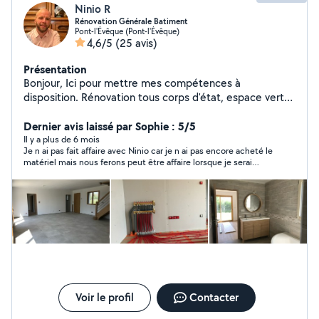
Ninio R
Rénovation Générale Batiment
Pont-l'Évêque (Pont-l'Évêque)
4,6/5
(25 avis)
Présentation
Bonjour, Ici pour mettre mes compétences à
disposition. Rénovation tous corps d'état, espace verts
et bricolage si besoin
Dernier avis laissé par Sophie : 5/5
Il y a plus de 6 mois
Je n ai pas fait affaire avec Ninio car je n ai pas encore acheté le
matériel mais nous ferons peut être affaire lorsque je serai
équipée. Ninio est très réactif dans ses réponses et très
aimable.
Voir le profil
Contacter