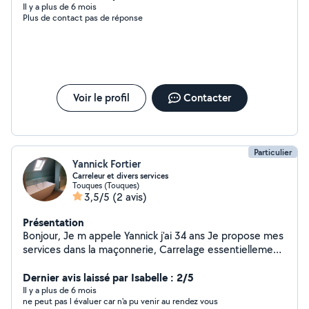
Il y a plus de 6 mois
Plus de contact pas de réponse
Voir le profil
Contacter
Particulier
Yannick Fortier
Carreleur et divers services
Touques (Touques)
3,5/5
(2 avis)
Présentation
Bonjour, Je m appele Yannick j'ai 34 ans Je propose mes
services dans la maçonnerie, Carrelage essentiellement
et livraison complète de Salle de bain J'ai 20 ans d
expérience à mon actif dont 5 ans en tant qu entreprise
Dernier avis laissé par Isabelle : 2/5
individuelle
Il y a plus de 6 mois
ne peut pas l évaluer car n'a pu venir au rendez vous