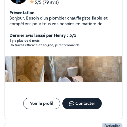
5/5
(79 avis)
Présentation
Bonjour, Besoin d'un plombier chauffagiste fiable et
compétent pour tous vos besoins en matière de
plomberie et de chauffage ? Ne cherchez plus ! Je suis
là pour vous offrir un service de qualité et des solutions
Dernier avis laissé par Henry : 5/5
adaptées à vos besoins
Il y a plus de 6 mois
Un travail efficace et soigné, je recommande !
Voir le profil
Contacter
Particulier