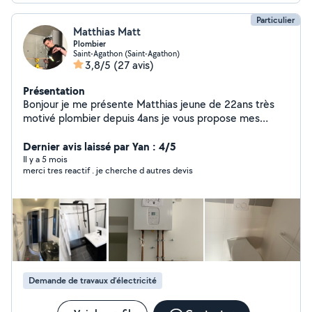
Particulier
Matthias Matt
Plombier
Saint-Agathon (Saint-Agathon)
3,8/5
(27 avis)
Présentation
Bonjour je me présente Matthias jeune de 22ans très
motivé plombier depuis 4ans je vous propose mes
services dans différents domaines Plomberie : Pose de
bac à douche Pose de lavabo ou d'évier Pose ballon
Dernier avis laissé par Yan : 4/5
d'eau chaude Pose de radiateur et de sèche serviette
Il y a 5 mois
merci tres reactif . je cherche d autres devis
Pose de wc suspendu ou classique Etc Électricité : Pose
de luminaires Pose de vmc Changement de prise
/interrupteur etc Espace vert: Entretien de jardin Petite
création Etc
Demande de travaux d’électricité