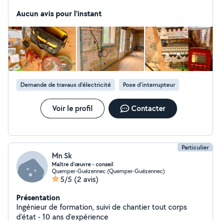
électriques à domicile. Je peux intervenir pour :
Installation ou remplacement de luminaires, prises et
Aucun avis pour l'instant
interrupteurs Dépannage simple (prise qui ne
fonctionne plus, fusible, disjoncteur) Vérification de
votre installation Aide ponctuelle lors de vos travaux
(tirage de câbles, raccordements) Je travaille
sérieusement et en toute sécurité, et je prends le
temps d'expliquer ce que je fais. Idéal pour les petits
travaux ou dépannages rapides que les entreprises ne
Demande de travaux d’électricité
Pose d'interrupteur
prennent pas toujours en charge. Intervention rapide
j'habite dans le quartier et privilégie les interventions
Voir le profil
Contacter
locales. N'hésitez pas à me contacter pour en discuter.
Particulier
Mn Sk
Maître d’œuvre - conseil
Quemper-Guézennec (Quemper-Guézennec)
5/5
(2 avis)
Présentation
Ingénieur de formation, suivi de chantier tout corps
d'état - 10 ans d'expérience