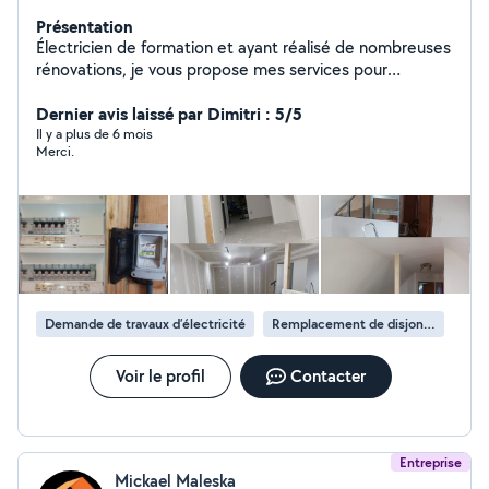
Présentation
Électricien de formation et ayant réalisé de nombreuses
rénovations, je vous propose mes services pour
l'aménagement et la rénovation de pièce, que ce soit
en électricité, plomberie et placo/isolation.
Dernier avis laissé par Dimitri : 5/5
Il y a plus de 6 mois
Merci.
Demande de travaux d’électricité
Remplacement de disjoncteur
Voir le profil
Contacter
Entreprise
Mickael Maleska