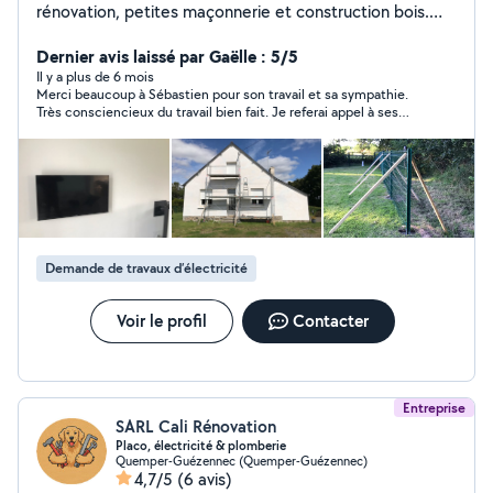
rénovation, petites maçonnerie et construction bois.
Plus de dix ans d'expérience. Ponctuel, sérieux et
soucieux du détail. N'hésitez pas à me contacter pour
Dernier avis laissé par Gaëlle : 5/5
vos projets.
Il y a plus de 6 mois
Merci beaucoup à Sébastien pour son travail et sa sympathie.
Très consciencieux du travail bien fait. Je referai appel à ses
services sans hésiter ! personne sérieuse je recommande !
Demande de travaux d’électricité
Voir le profil
Contacter
Entreprise
SARL Cali Rénovation
Placo, électricité & plomberie
Quemper-Guézennec (Quemper-Guézennec)
4,7/5
(6 avis)