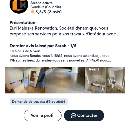
Second oeuvre
Goudelin (Goudelin)
3,5/5
(8 avis)
Présentation
Eurl Maleska Rénovation, Société dynamique, vous
propose ses services pour vos travaux d'intérieur avec
un seul interlocuteur. -Plomberie, - Electricité, -
Plâtrerie, placo, cloison de ditribution - Isolation -
Dernier avis laissé par Sarah : 1/5
Revêtement de sols / murs, - Peinture au pistolet ou au
Il y a plus de 6 mois
Nous avions Rendez vous à 18h15, nous avons attendue jusque
rouleau. Les travaux sont effectués dans les règles de
19h sur les lieux du rendez-vous sans nouvelles. A 19h30 nous
l'art suivant les DTU. (document technique unifié) La
avons eu un message pour nous informer que l'on nous avais
société a également une assurance décennale pour
oublié.. Nous comprenons les urgences mais nous nous
couvrir vos travaux pendant 10 ans, et certifiée RGE
sommes déplacé à plusieurs km pour rien.
pour l'isolation interieure.
Demande de travaux d’électricité
Voir le profil
Contacter