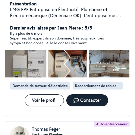
Présentation
LMG EPE Entreprise en Électricité, Plomberie et
Électromécanique (Décennale OK). L'entreprise met
son savoir-faire au service des particuliers et des
professionnels. ÉLECTRICITÉ : Installation neuve et
Dernier avis laissé par Jean Pierre : 5/5
Rénovation complète. Mise aux normes (Tableaux,
Il y a plus de 6 mois
Super réactif, expert ds son domaine, très soigneux, très
appareillage). Recherche de panne et Dépannage
sympa et bon conseillé.Je le conseil vivement.
rapide. PLOMBERIE : Installation et Rénovation sanitaire
(Salle de bain, cuisine). Pose d'équipements (Chauffe-
eau, robinetterie). Dépannage (Fuites, débouchage).
ÉLECTROTECHNIQUE / MAINTENANCE (Spécialiste
Indus/Agri) Intervention sur les systèmes de pompage
et relevage. Maintenance préventive et curative sur
équipements industriels et agricoles. Motorisations,
Demande de travaux d’électricité
Raccordement de tableau électrique
automatisme et armoires de commande. SÉCURITÉ &
GARANTIES Entreprise professionnelle déclarée.
Assurance Décennale à jour Facture avec TVA
Voir le profil
Contacter
récupérable (Avantageux pour les professionnels et
entreprises). Intervention sur 40km autour de St
Laurent/Bégard
Auto-entrepreneur
Thomas Feger
Electricien Plombier