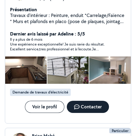
Présentation
Travaux d'intérieur : Peinture, enduit *Carrelage/Faïence
* Murs et plafonds en placo (pose de plaques, jointage,
préparation à la peinture) * Montage de cuisine
(éléments hauts/bas, plan de travail) Montage de
Dernier avis laissé par Adeline : 5/5
meubles (toutes marques : IKEA, But, Conforama) Pose
Il y a plus de 6 mois
Une expérience exceptionnelle! Je suis ravie du résultat.
de tringles, étagères, luminaires Réparations diverses et
Excellent service,tres professionnel et à l'ecoute.Je
finitions N'hesitez pas à me contacter pour plus d'info,
recommande vivenent.Merci pour votre travail.
je me ferai un plaisir de vous aider
Demande de travaux d’électricité
Voir le profil
Contacter
Particulier
Brice Mahé