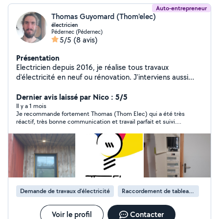
Auto-entrepreneur
Thomas Guyomard (Thom'elec)
électricien
Pédernec (Pédernec)
5/5
(8 avis)
Présentation
Electricien depuis 2016, je réalise tous travaux
d'électricité en neuf ou rénovation. J'interviens aussi
pour les dépannages
Dernier avis laissé par Nico : 5/5
Il y a 1 mois
Je recommande fortement Thomas (Thom Elec) qui a été très
réactif, très bonne communication et travail parfait et suivi.
Aucune surprise et sympathique ! n'hésitez pas...
Demande de travaux d’électricité
Raccordement de tableau électrique
Voir le profil
Contacter