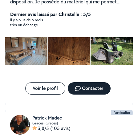
disposition. Je possède du matériel qui me permet
d'effectuer de nombreux travaux : tondeuse,
autoportée, broyeur branche, tronçonneuse,
Dernier avis laissé par Christelle : 5/5
débroussailleuse, taille-haie, etc... J'ai également du
Il y a plus de 6 mois
très on échange.
matériel pour réaliser tous vos petits travaux du
quotidien (électricité, plomberie, menuiserie, pose de
sol pvc...). J'ai fabriqué quelques meubles en bois
(bureau, table, lampe de chevet...) et peux vous
aménager ou transformer des espaces perdus. Je suis
disponible rapidement et vous répondrai quoi qu'il
arrive.
Voir le profil
Contacter
Particulier
Patrick Madec
Grâces (Grâces)
3,8/5
(105 avis)