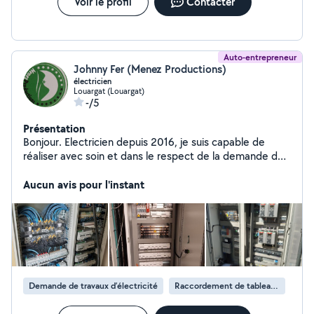
Voir le profil
Contacter
Auto-entrepreneur
Johnny Fer (Menez Productions)
électricien
Louargat (Louargat)
-/5
Présentation
Bonjour. Electricien depuis 2016, je suis capable de
réaliser avec soin et dans le respect de la demande du
client tous travaux type résidentiel, tertiaire, industriel.
Je réalise également tous types de tableaux électriques
Aucun avis pour l'instant
car je suis aussi tableautier/câbleur (5 ans
d'expérience). De plus, je fais un diagnostic électrique
complet informatif de l'état d'installation compris dans
les travaux de devis sans coût supplémentaire pour
garantir une sécurité renforcé électrique de la maison
ou bâtiment. Cela permet de toucher au domaine de
l'habitat sain car une électricité mauvaise peut impacter
Demande de travaux d’électricité
Raccordement de tableau électrique
sur la santé et le sommeil du particulier.