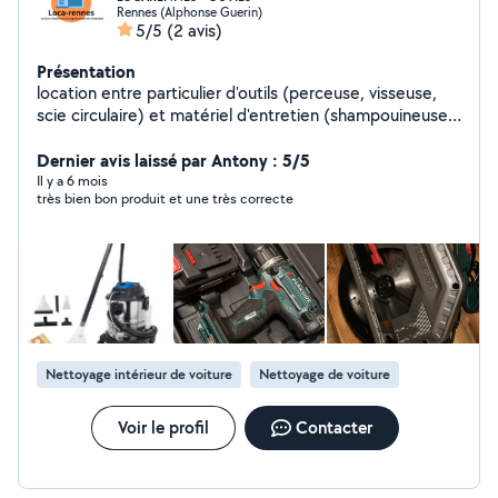
Rennes (Alphonse Guerin)
5/5
(2 avis)
Présentation
location entre particulier d'outils (perceuse, visseuse,
scie circulaire) et matériel d'entretien (shampouineuse).
Shampouineuse (18 euros la journée) Perceuse visseuse
(12 euros la journée) Scie circulaire (15 euros la journée)
Dernier avis laissé par Antony : 5/5
Il y a 6 mois
très bien bon produit et une très correcte
Nettoyage intérieur de voiture
Nettoyage de voiture
Voir le profil
Contacter