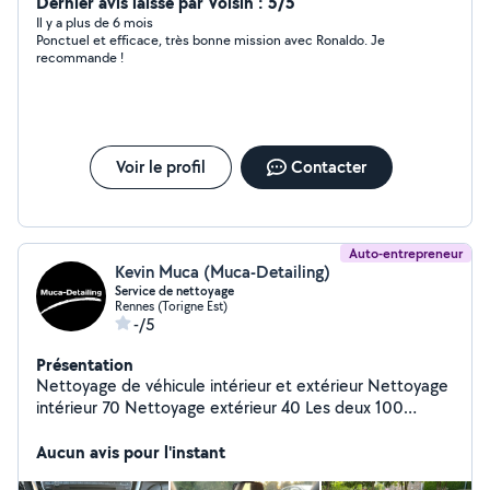
Dernier avis laissé par Voisin : 5/5
Il y a plus de 6 mois
Ponctuel et efficace, très bonne mission avec Ronaldo. Je
recommande !
Voir le profil
Contacter
Auto-entrepreneur
Kevin Muca (Muca-Detailing)
Service de nettoyage
Rennes (Torigne Est)
-/5
Présentation
Nettoyage de véhicule intérieur et extérieur Nettoyage
intérieur 70 Nettoyage extérieur 40 Les deux 100
Également nettoyage de canapé Contactez moi pour
plus d'informations Instagram : muca_detailing Facebook
Aucun avis pour l'instant
: muca detailing