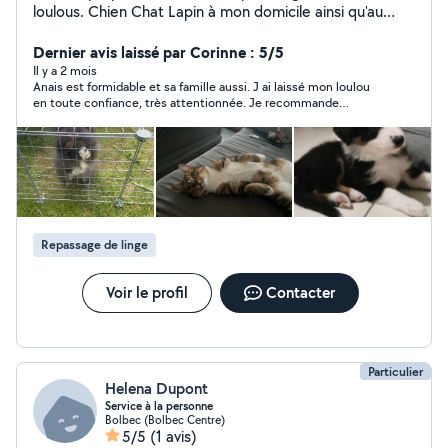
loulous. Chien Chat Lapin à mon domicile ainsi qu'au
vôtre. Je fait également le ménage pour vos locations
saisonnières forte d'une expérience de 10ans dans ce
Dernier avis laissé par Corinne : 5/5
domaine.
Il y a 2 mois
Anais est formidable et sa famille aussi. J ai laissé mon loulou
en toute confiance, très attentionnée. Je recommande
vivement.
Repassage de linge
Voir le profil
Contacter
Particulier
Helena Dupont
Service à la personne
Bolbec (Bolbec Centre)
5/5
(1 avis)