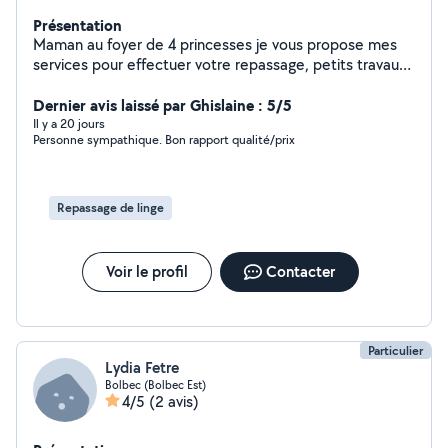
Présentation
Maman au foyer de 4 princesses je vous propose mes
services pour effectuer votre repassage, petits travaux
de couture, garde d'enfants et même si besoin cuisiner
de bons petits plats.
Dernier avis laissé par Ghislaine : 5/5
Il y a 20 jours
Personne sympathique. Bon rapport qualité/prix
Repassage de linge
Voir le profil
Contacter
Particulier
Lydia Fetre
Bolbec (Bolbec Est)
4/5
(2 avis)