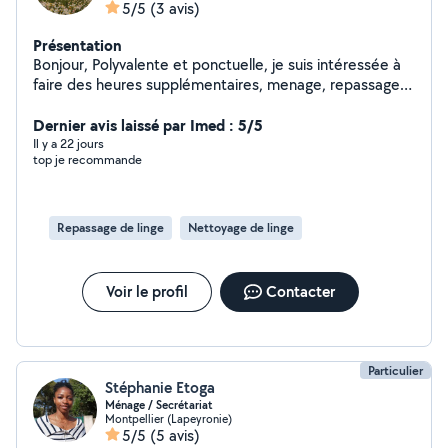
5/5
(3 avis)
Présentation
Bonjour, Polyvalente et ponctuelle, je suis intéressée à
faire des heures supplémentaires, menage, repassage,
courses. Pour tout ces services n'hésitez pas a me
contacter! Merci et à bientôt !
Dernier avis laissé par Imed : 5/5
Il y a 22 jours
top je recommande
Repassage de linge
Nettoyage de linge
Voir le profil
Contacter
Particulier
Stéphanie Etoga
Ménage / Secrétariat
Montpellier (Lapeyronie)
5/5
(5 avis)