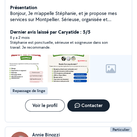
Présentation
Bonjour, Je m'appelle Stéphanie, et je propose mes
services sur Montpellier. Sérieuse, organisée et
discrète, je peux vous aider pour : - ménage et
entretien du domicile - repassage - rangement et
Dernier avis laissé par Caryatide : 5/5
organisation - nettoyage Airbnb - aide administrative -
Il y a 2 mois
Stéphanie est ponctuelle, sérieuse et soigneuse dans son
démarches en ligne - aide informatique et bureautique -
travail. Je recommande.
mise en page de documents et CV Je travaille avec soin
et je m'adapte à vos besoins, que ce soit de manière
ponctuelle ou régulière. Disponible en journée. N'hésitez
pas à me contacter pour échanger.
Repassage de linge
Voir le profil
Contacter
Particulier
Annie Binozzi