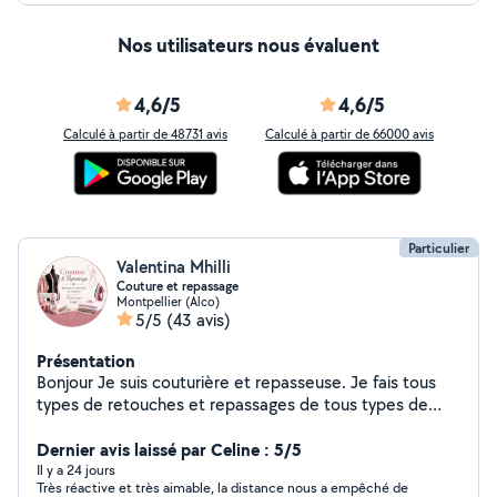
Nos utilisateurs nous évaluent
4,6/5
4,6/5
Calculé à partir de 48731 avis
Calculé à partir de 66000 avis
Particulier
Valentina Mhilli
Couture et repassage
Montpellier (Alco)
5/5
(43 avis)
Présentation
Bonjour Je suis couturière et repasseuse. Je fais tous
types de retouches et repassages de tous types de
vêtements et linge de maison uniquement à mon
domicile avec une expérience de 10 ans. Cordialement
Dernier avis laissé par Celine : 5/5
Il y a 24 jours
Très réactive et très aimable, la distance nous a empêché de