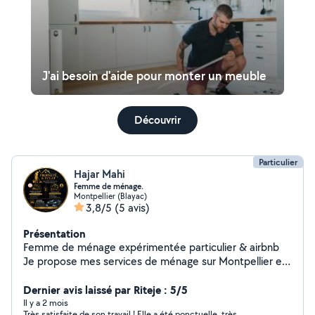
J'ai besoin d'aide pour monter un meuble
Découvrir
Particulier
Hajar Mahi
Femme de ménage.
Montpellier (Blayac)
3,8/5
(5 avis)
Présentation
Femme de ménage expérimentée particulier & airbnb
Je propose mes services de ménage sur Montpellier et
ses alentours pour Airbnb et particuliers. Expérimentée
je réalise un nettoyage rapide, efficace et soigné. Je
Dernier avis laissé par Riteje : 5/5
suis sérieuse, organisée et très attentive aux détails afin
Il y a 2 mois
Très satisfaite de son travail ! Elle a été ponctuelle, très