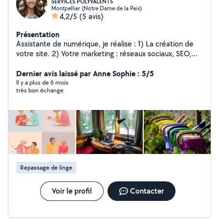
SERVICES POLYVALENTS
Montpellier (Notre Dame de la Paix)
4,2/5
(5 avis)
Présentation
Assistante de numérique, je réalise : 1) La création de
votre site. 2) Votre marketing : réseaux sociaux, SEO,
etc... 3) Votre communication : vidéos, logos, cartes de
visite, etc... Je propose également : 1) Aide à domicile :
Dernier avis laissé par Anne Sophie : 5/5
- Ménage, repassage, lavage des vitres, courses. 2)
Il y a plus de 6 mois
très bon échange
Accompagnement bienveillant des personnes âgées : -
Ménage, présence et soutien (animation, administratif
& informatique). 3) Ménage - Repassage. 4) Soutien
scolaire, cours d'anglais. Partez tranquille ! PS : Je vous
offrirai un produit de ménage fait-maison.
Repassage de linge
Voir le profil
Contacter