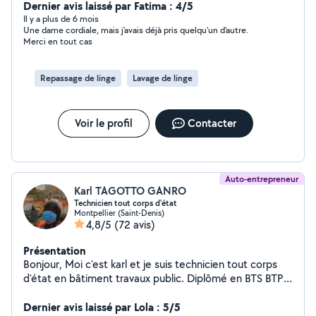
Dernier avis laissé par Fatima : 4/5
Il y a plus de 6 mois
Une dame cordiale, mais j'avais déjà pris quelqu'un d'autre.
Merci en tout cas
Repassage de linge
Lavage de linge
Voir le profil
Contacter
Auto-entrepreneur
Karl TAGOTTO GANRO
Technicien tout corps d'état
Montpellier (Saint-Denis)
4,8/5
(72 avis)
Présentation
Bonjour, Moi c'est karl et je suis technicien tout corps
d'état en bâtiment travaux public. Diplômé en BTS BTP.
Je suis disponible pour vous aider à réaliser tout vos
petits et grands travaux. Au plaisir
Dernier avis laissé par Lola : 5/5