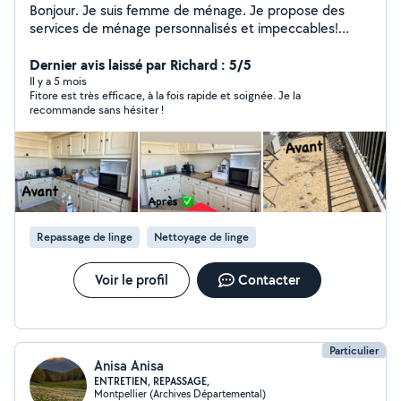
Bonjour. Je suis femme de ménage. Je propose des
services de ménage personnalisés et impeccables!
Ménage Repassage Les Vitres Moisissures de votre
appartement Une menage profondeur pour votre
Dernier avis laissé par Richard : 5/5
maison. ( Une grande ménage après votre
Il y a 5 mois
Fitore est très efficace, à la fois rapide et soignée. Je la
déménagement aussi) Très correct et sérieux. Merci de
recommande sans hésiter !
me contacter.
Repassage de linge
Nettoyage de linge
Voir le profil
Contacter
Particulier
Anisa Anisa
ENTRETIEN, REPASSAGE,
Montpellier (Archives Départemental)