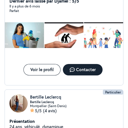
*744238565
Dernier avis laissé par Djamel : 5/5
Il y a plus de 6 mois
Parfait
Voir le profil
Contacter
Particulier
Bertille Leclercq
Bertille Leclercq
Montpellier (Saint-Denis)
5/5
(4 avis)
Présentation
24 ans, véhiculé, dynamique