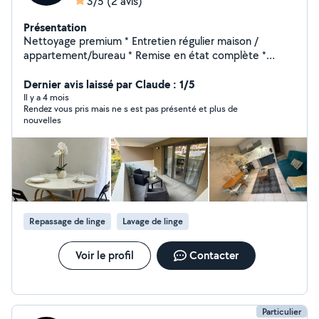
3/5
(2 avis)
Présentation
Nettoyage premium * Entretien régulier maison /
appartement/bureau * Remise en état complète *
Nettoyage fin de bail * Après chantier * Nettoyage
soigné des vitres Service de conciergerie * Gestion des
Dernier avis laissé par Claude : 1/5
entrées / sorties voyageurs * Préparation du logement
Il y a 4 mois
Rendez vous pris mais ne s est pas présenté et plus de
(linge, mise en place, contrôle qualité) * Gestion du
nouvelles
linge * Vérification et réassort des consommables *
Assistance ponctuelle selon vos besoins Sens du détail
et finitions impeccables Discrétion et fiabilité Réactivité
et communication claire Satisfaction garantie Mon
objectif : vous offrir un service irréprochable pour
valoriser votre bien et garantir une excellente
expérience à vos locataires ou à votre famille.
Repassage de linge
Lavage de linge
Voir le profil
Contacter
Particulier