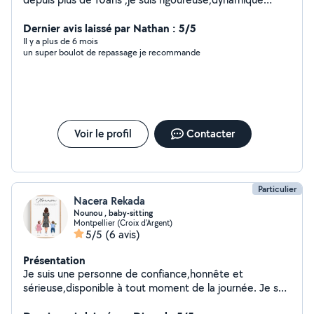
´ponctuelle et autonome Je serais ravie de vous aidez
dans votre ménage, repassage,course ....... (Possible de
Dernier avis laissé par Nathan : 5/5
faire facture )
Il y a plus de 6 mois
un super boulot de repassage je recommande
Voir le profil
Contacter
Particulier
Nacera Rekada
Nounou , baby-sitting
Montpellier (Croix d'Argent)
5/5
(6 avis)
Présentation
Je suis une personne de confiance,honnête et
sérieuse,disponible à tout moment de la journée. Je suis
pour le babysitting . Appelez moi sur mon numéro