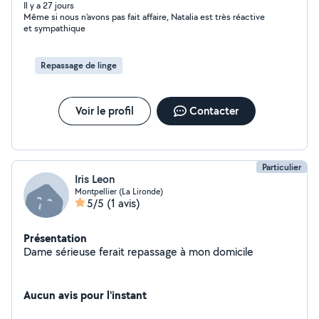
repassage professionnel Contactez-moi dès aujourd'hui
Il y a 27 jours
Même si nous n'avons pas fait affaire, Natalia est très réactive
pour un service professionnel et fiable !
et sympathique
Repassage de linge
Voir le profil
Contacter
Particulier
Iris Leon
Montpellier (La Lironde)
5/5
(1 avis)
Présentation
Dame sérieuse ferait repassage à mon domicile
Aucun avis pour l'instant