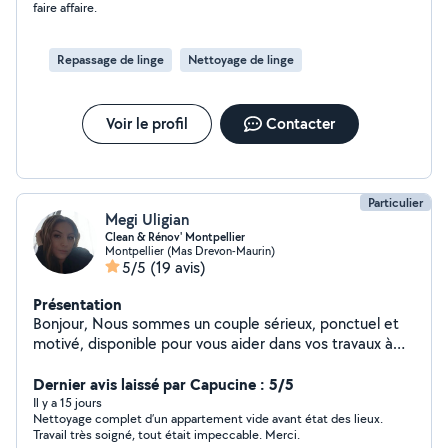
faire affaire.
Repassage de linge
Nettoyage de linge
Voir le profil
Contacter
Particulier
Megi Uligian
Clean & Rénov' Montpellier
Montpellier (Mas Drevon-Maurin)
5/5
(19 avis)
Présentation
Bonjour, Nous sommes un couple sérieux, ponctuel et
motivé, disponible pour vous aider dans vos travaux à
domicile. Megi : Ménage Repassage Nettoyage de
maisons et d'appartements Rangement Mon mari :
Dernier avis laissé par Capucine : 5/5
Jardinage et tonte de pelouse Nettoyage de piscines
Il y a 15 jours
Nettoyage complet d’un appartement vide avant état des lieux.
Montage et démontage de meubles Aide au
Travail très soigné, tout était impeccable. Merci.
déménagement (chargement et déchargement) Petits