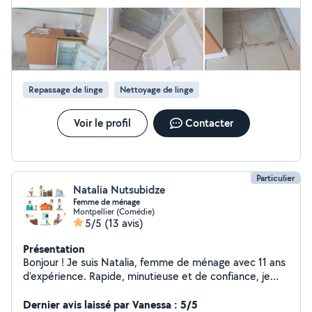
travaux de bricolage et réparations Réparation et
entretien de vélos et trottinettes Nettoyage extérieur
Nous travaillons avec soin, efficacité et dans le respect
de votre logement. N'hésitez pas à nous contacter,
nous serons heureux de vous aider. À bientôt !
Repassage de linge
Nettoyage de linge
Voir le profil
Contacter
Particulier
Natalia Nutsubidze
Femme de ménage
Montpellier (Comédie)
5/5
(13 avis)
Présentation
Bonjour ! Je suis Natalia, femme de ménage avec 11 ans
d'expérience. Rapide, minutieuse et de confiance, je
rends chaque maison propre et accueillante. Tous mes
documents en règle Contrat CESU accepté Ménage &
Dernier avis laissé par Vanessa : 5/5