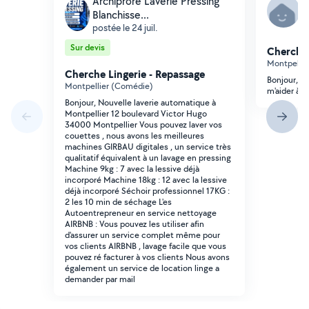
Archiprore Laverie Pressing
A
Blanchisse...
p
postée le 24 juil.
Sur devis
Cherche 
Montpellie
Cherche Lingerie - Repassage
Bonjour, j
Montpellier (Comédie)
m'aider à n
Bonjour, Nouvelle laverie automatique à
Montpellier 12 boulevard Victor Hugo
34000 Montpellier Vous pouvez laver vos
couettes , nous avons les meilleures
machines GIRBAU digitales , un service très
qualitatif équivalent à un lavage en pressing
Machine 9kg : 7 avec la lessive déjà
incorporé Machine 18kg : 12 avec la lessive
déjà incorporé Séchoir professionnel 17KG :
2 les 10 min de séchage L'es
Autoentrepreneur en service nettoyage
AIRBNB : Vous pouvez les utiliser afin
d'assurer un service complet même pour
vos clients AIRBNB , lavage facile que vous
pouvez ré facturer à vos clients Nous avons
également un service de location linge a
demander par mail