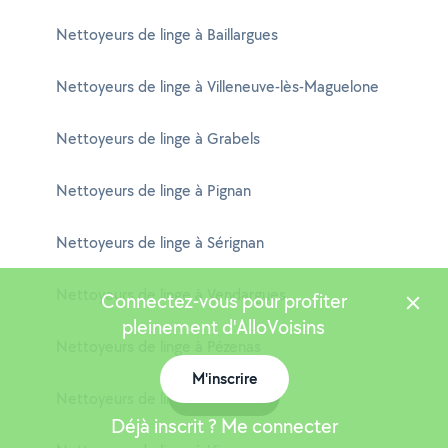
Nettoyeurs de linge à Baillargues
Nettoyeurs de linge à Villeneuve-lès-Maguelone
Nettoyeurs de linge à Grabels
Nettoyeurs de linge à Pignan
Nettoyeurs de linge à Sérignan
Nettoyeurs de linge à Vendargues
Connectez-vous pour profiter
pleinement d'AlloVoisins
Nettoyeurs de linge à Pézenas
M'inscrire
Carte
Nettoyeurs de linge à Jacou
Déjà inscrit ? Me connecter