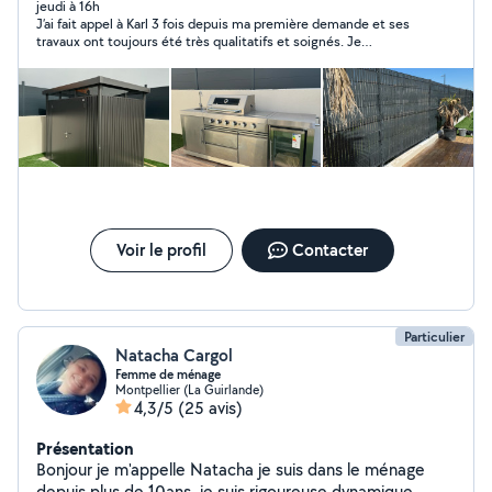
jeudi à 16h
J’ai fait appel à Karl 3 fois depuis ma première demande et ses
travaux ont toujours été très qualitatifs et soignés. Je
recommande pour son professionnalisme, sa réactivité et le
prix très correct de ses prestations.
Voir le profil
Contacter
Particulier
Natacha Cargol
Femme de ménage
Montpellier (La Guirlande)
4,3/5
(25 avis)
Présentation
Bonjour je m'appelle Natacha je suis dans le ménage
depuis plus de 10ans ,je suis rigoureuse,dynamique