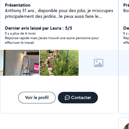
Présentation
Pr
Anthony 31 ans , disponible pour des jobs, je m'occupes
principalement des jardins. Je peux aussi faire le
nettoyage de sépulture. Facebook (Multi-services
DHAUSSY)
Dernier avis laissé par Laura : 5/5
Der
Il y a plus de 6 mois
Il 
Réponse rapide mais j'avais trouvé une autre personne pour
Rép
effectuer le travail.
effe
Voir le profil
Contacter