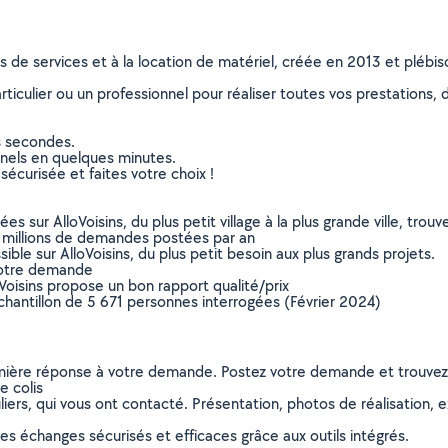
ns de services et à la location de matériel, créée en 2013 et plébi
culier ou un professionnel pour réaliser toutes vos prestations, d
s secondes.
nnels en quelques minutes.
sécurisée et faites votre choix !
sur AlloVoisins, du plus petit village à la plus grande ville, tro
 millions de demandes postées par an
ible sur AlloVoisins, du plus petit besoin aux plus grands projets.
votre demande
oVoisins propose un bon rapport qualité/prix
chantillon de 5 671 personnes interrogées (Février 2024)
remière réponse à votre demande. Postez votre demande et trouve
e colis
ers, qui vous ont contacté. Présentation, photos de réalisation, exp
s échanges sécurisés et efficaces grâce aux outils intégrés.