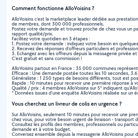
Comment fonctionne AlloVoisins ?
AlloVoisins c’est la marketplace leader dédiée aux prestatio
de membres, dont 300 000 professionnels.
Postez votre demande et trouvez proche de chez vous un parti
rapport qualité/prix.
Facilitez votre quotidien en 3 étapes :
1. Postez votre demande : indiquez votre besoin en quelque
2. Recevez des réponses d’offreurs particuliers et professio
3. Echangez avec les offreurs depuis la messagerie privée et 
C’est gratuit et sans commission !
AlloVoisins partout en France : 35 000 communes représentées 
Efficace : Une demande postée toutes les 10 secondes, 3.6
Généraliste : 1 250 types de besoins différents, tout est poss
Rapide : 10 minutes pour recevoir une première réponse à 
Qualité / prix : 4 membres AlloVoisins sur 5* indiquent qu’All
* Données issues d’une enquête AlloVoisins réalisée sur un é
Vous cherchez un livreur de colis en urgence ?
Sur AlloVoisins, seulement 10 minutes pour recevoir une p
chez vous, pour votre besoin urgent de livraison - transport d
Consultez les profils des membres, professionnels ou particuli
demande et à votre budget.
Conversez ensemble depuis la messagerie AlloVoisins pour de