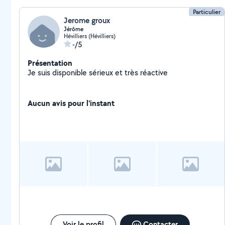
Particulier
Jerome groux
Jérôme
Hévilliers (Hévilliers)
-/5
Présentation
Je suis disponible sérieux et très réactive
Aucun avis pour l'instant
Voir le profil
Contacter