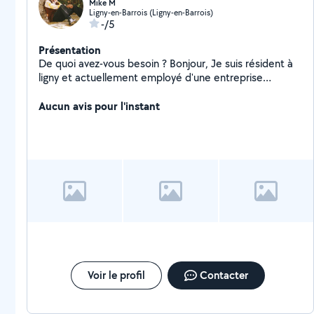
Mike M
Ligny-en-Barrois (Ligny-en-Barrois)
-/5
Présentation
De quoi avez-vous besoin ? Bonjour, Je suis résident à
ligny et actuellement employé d'une entreprise
industrielle. Profession opérateur logistique
Aucun avis pour l'instant
Voir le profil
Contacter