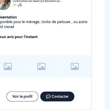
Le Bouchon-sur-Saulx (Le Bouchon-sur-Saulx)
-/5
ésentation
sponible pour le ménage, tonte de pelouse , ou autre
it travail
cun avis pour l'instant
Voir le profil
Contacter