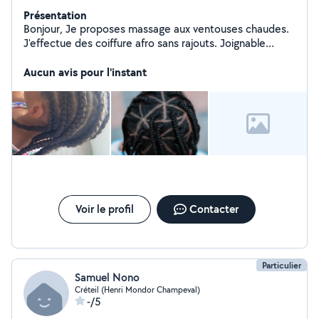
Présentation
Bonjour, Je proposes massage aux ventouses chaudes.
J'effectue des coiffure afro sans rajouts. Joignable
zerosept Soixantetreize Vingt Quanrantehuit Trenteneuf
Infirmière de formation toute les règles d'hygiène sont
Aucun avis pour l'instant
respectées
Voir le profil
Contacter
Particulier
Samuel Nono
Créteil (Henri Mondor Champeval)
-/5