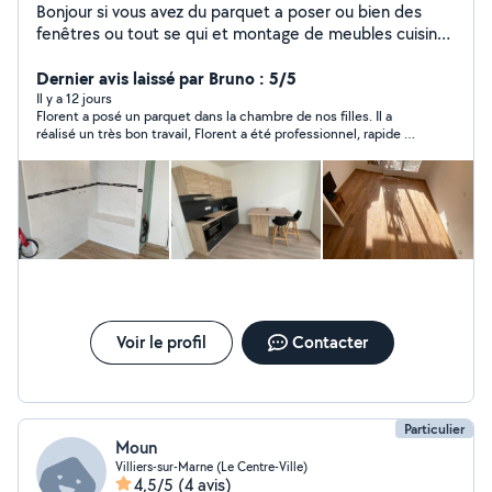
Bonjour si vous avez du parquet a poser ou bien des
fenêtres ou tout se qui et montage de meubles cuisine
... n'hésitez pas ! je suis menuisier diplômé avec de l
expérience un travail d excellente qualité avec des prix
Dernier avis laissé par Bruno : 5/5
intéressants 10ans d'expérience, la qualité de mon
Il y a 12 jours
Florent a posé un parquet dans la chambre de nos filles. Il a
travail et primordial ! N'hésitez pas si vous avez des
réalisé un très bon travail, Florent a été professionnel, rapide et
questions A bientôt
efficace. Nous sommes très satisfait de son travail et le
recommandons.
Voir le profil
Contacter
Particulier
Moun
Villiers-sur-Marne (Le Centre-Ville)
4,5/5
(4 avis)