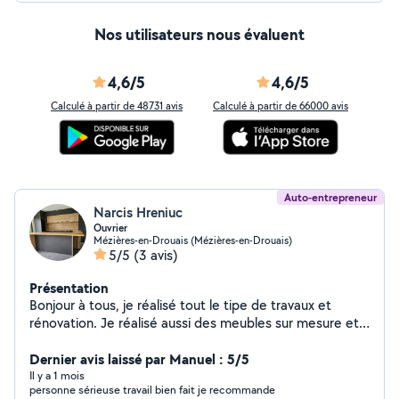
Nos utilisateurs nous évaluent
4,6/5
4,6/5
Calculé à partir de 48731 avis
Calculé à partir de 66000 avis
Auto-entrepreneur
Narcis Hreniuc
Ouvrier
Mézières-en-Drouais (Mézières-en-Drouais)
5/5
(3 avis)
Présentation
Bonjour à tous, je réalisé tout le tipe de travaux et
rénovation. Je réalisé aussi des meubles sur mesure et
des fenêtres/ porte d'entrée/ portes coulissante pour
véranda...etc. Devis GRATUITE et sans ENGAGEMENT.
Dernier avis laissé par Manuel : 5/5
A très vite!
Il y a 1 mois
personne sérieuse travail bien fait je recommande