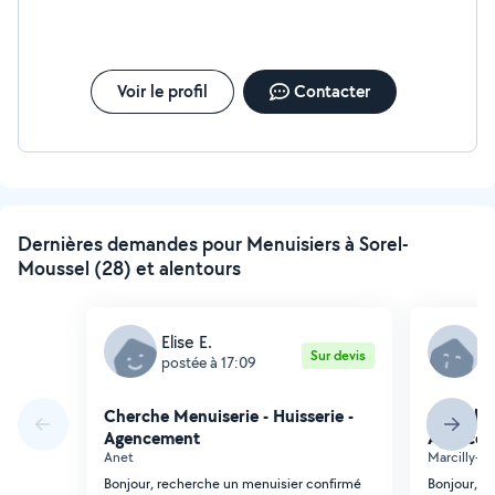
Voir le profil
Contacter
Dernières demandes pour Menuisiers à Sorel-
Moussel (28) et alentours
Elise E.
I
Sur devis
postée à 17:09
p
Cherche Menuiserie - Huisserie -
Cherche 
Agencement
Agencem
Anet
Marcilly-su
Bonjour, recherche un menuisier confirmé
Bonjour, p