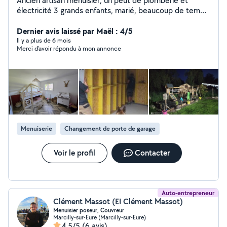
Ancien artisan menuisier, un peut de plomberie et
électricité 3 grands enfants, marié, beaucoup de temps
libres pour tout travaux de rénovation ou même des
conseils gratuits
Dernier avis laissé par Maël : 4/5
Il y a plus de 6 mois
Merci d’avoir répondu à mon annonce
Menuiserie
Changement de porte de garage
Voir le profil
Contacter
Auto-entrepreneur
Clément Massot (EI Clément Massot)
Menuisier poseur, Couvreur
Marcilly-sur-Eure (Marcilly-sur-Eure)
4,5/5
(6 avis)