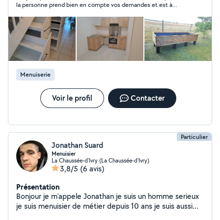
la personne prend bien en compte vos demandes et est à
l'écoute pour vous satisfaire. je recommande vivement. de
futurs travaux sont déjà en prévision.
Menuiserie
Voir le profil
Contacter
Particulier
Jonathan Suard
Menuisier
La Chaussée-d'Ivry (La Chaussée-d'Ivry)
3,8/5
(6 avis)
Présentation
Bonjour je m'appele Jonathan je suis un homme serieux
je suis menuisier de métier depuis 10 ans je suis aussi
tres bricoleur je peu aussi faire de l'entretien de jardin