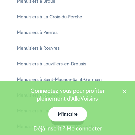
Menuisiers à Broué
Menuisiers à La Croix-du-Perche
Menuisiers à Pierres
Menuisiers à Rouvres
Menuisiers à Louvilliers-en-Drouais
Menuisiers à Saint-Maurice-Saint-Germain
Connectez-vous pour profiter
Menuisiers à Épernon
pleinement d'AlloVoisins
Menuisiers à La Chapelle-Fortin
M'inscrire
Carte
Menuisiers à Les Châtelliers-Notre-Dame
Déjà inscrit ? Me connecter