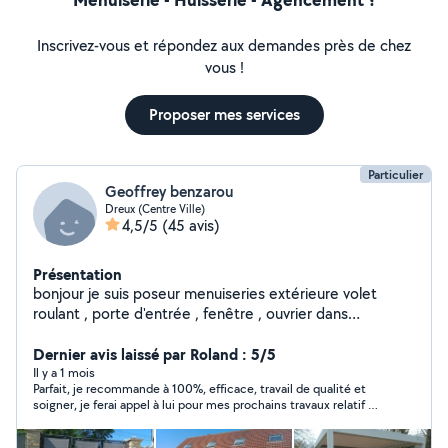
Inscrivez-vous et répondez aux demandes près de chez
vous !
Proposer mes services
Particulier
Geoffrey benzarou
Dreux (Centre Ville)
4,5/5
(45 avis)
Présentation
bonjour je suis poseur menuiseries extérieure volet
roulant , porte d'entrée , fenêtre , ouvrier dans
l'automatisme de portail (bft,Somfy,Nice,scs
sentinel,Cardin, came) porte de garage et pose de
Dernier avis laissé par Roland : 5/5
pergolas.
Il y a 1 mois
Parfait, je recommande à 100%, efficace, travail de qualité et
soigner, je ferai appel à lui pour mes prochains travaux relatif à
son domaine de compétence.