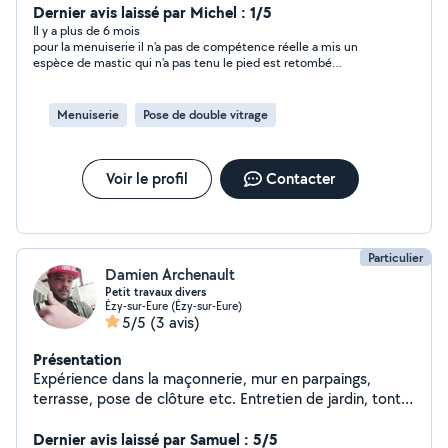
tonte de pelouse désherbage taille de haie je peu aussi
Dernier avis laissé par Michel : 1/5
faire du menage.
Il y a plus de 6 mois
pour la menuiserie il n'a pas de compétence réelle a mis un
espèce de mastic qui n'a pas tenu le pied est retombé
quelques jours après sans aucune utilisation
Menuiserie
Pose de double vitrage
Voir le profil
Contacter
Particulier
Damien Archenault
Petit travaux divers
Ézy-sur-Eure (Ézy-sur-Eure)
5/5
(3 avis)
Présentation
Expérience dans la maçonnerie, mur en parpaings,
terrasse, pose de clôture etc. Entretien de jardin, tonte
de pelouse, haie etc. Aide déménagement
Dernier avis laissé par Samuel : 5/5