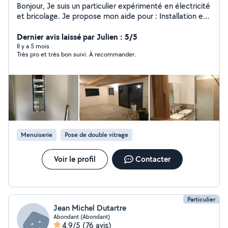
Bonjour, Je suis un particulier expérimenté en électricité
et bricolage. Je propose mon aide pour : Installation et
réparation de motorisations de portails (coulissant ou
battant) dépannages électriques (prises, interrupteurs,
Dernier avis laissé par Julien : 5/5
luminaires).. Travaux de bricolage et réparations
Il y a 5 mois
Très pro et très bon suivi. À recommander.
diverses ,soudure Rénovation salle de bain ,enduit
,carrelage Sérieux, réactif et soigneux Prix abordables,
adaptés selon la prestation Déplacement possible dans
[ta ville / ton secteur] N'hésitez pas à me contacter
pour un devis rapide ou un conseil. Rigoureux, polyvalent
et passionné, je suis à l'écoute de vos besoins pour des
résultats à la hauteur de vos attentes. N'hésitez pas à
me contacter pour plus d'informations
Menuiserie
Pose de double vitrage
Voir le profil
Contacter
Particulier
Jean Michel Dutartre
Abondant (Abondant)
4,9/5
(76 avis)