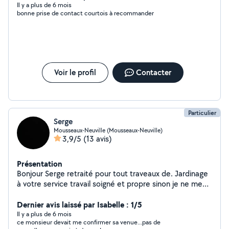
Il y a plus de 6 mois
bonne prise de contact courtois à recommander
Voir le profil
Contacter
Particulier
Serge
Mousseaux-Neuville (Mousseaux-Neuville)
3,9/5
(13 avis)
Présentation
Bonjour Serge retraité pour tout traveaux de. Jardinage
à votre service travail soigné et propre sinon je ne me
déplace pas. Serviable je me déplace chez les
personnes sympathique. Et correct. À bientôt peut-être
Dernier avis laissé par Isabelle : 1/5
merci
Il y a plus de 6 mois
ce monsieur devait me confirmer sa venue...pas de