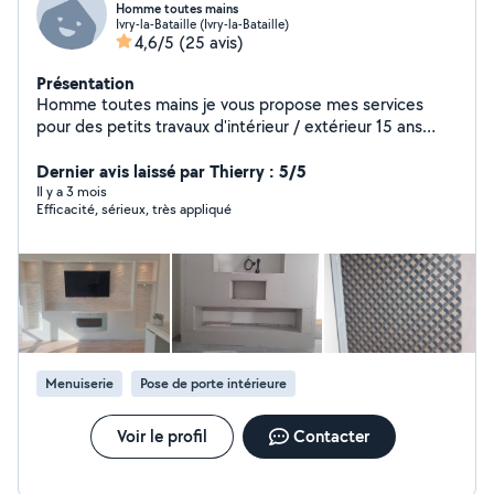
Homme toutes mains
Ivry-la-Bataille (Ivry-la-Bataille)
4,6/5
(25 avis)
Présentation
Homme toutes mains je vous propose mes services
pour des petits travaux d'intérieur / extérieur 15 ans
d'expérience dans la maintenance générale du bâtiment
Parquet ( toute type) , carrelage ,petite plomberie (
Dernier avis laissé par Thierry : 5/5
robinet , joint , vidange ...), installation sanitaire, petite
Il y a 3 mois
Efficacité, sérieux, très appliqué
électricité ..., peinture , jardinage devis gratuit, travail
soigné. N'hésitez pas à me contacter pour plus de
détaille
Menuiserie
Pose de porte intérieure
Voir le profil
Contacter