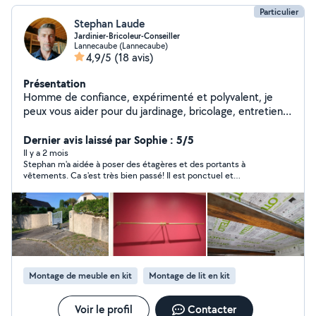
Particulier
Stephan Laude
Jardinier-Bricoleur-Conseiller
Lannecaube (Lannecaube)
4,9/5
(18 avis)
Présentation
Homme de confiance, expérimenté et polyvalent, je
peux vous aider pour du jardinage, bricolage, entretien
des extérieurs... Ex Conseiller en rénovation
énergétique des logements (chauffage, isolation,
Dernier avis laissé par Sophie : 5/5
ventilation...)
Il y a 2 mois
Stephan m'a aidée à poser des étagères et des portants à
vêtements. Ca s'est très bien passé! Il est ponctuel et
sympathique.
Montage de meuble en kit
Montage de lit en kit
Voir le profil
Contacter