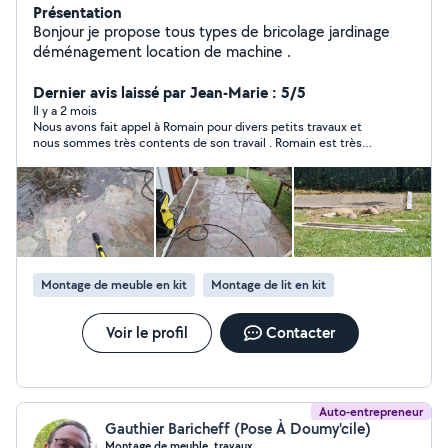
Présentation
Bonjour je propose tous types de bricolage jardinage
déménagement location de machine .
Dernier avis laissé par Jean-Marie : 5/5
Il y a 2 mois
Nous avons fait appel à Romain pour divers petits travaux et
nous sommes très contents de son travail . Romain est très
professionnel, rapide, efficace et très sympathique. Nous le
recommandons et ferons appel à lui à nouveau sans hésiter .
Montage de meuble en kit
Montage de lit en kit
Voir le profil
Contacter
Auto-entrepreneur
Gauthier Baricheff (Pose À Doumy'cile)
Montage de meuble, travaux