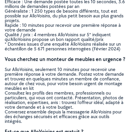
Efficace : Une demande postée toutes les 10 secondes, 3.6
millions de demandes postées par an
Généraliste : 1 250 types de besoins différents, tout est
possible sur AlloVoisins, du plus petit besoin aux plus grands
projets.
Rapide : 10 minutes pour recevoir une première réponse à
votre demande
Qualité / prix : 4 membres AlloVoisins sur 5* indiquent
qu’AlloVoisins propose un bon rapport qualité/prix
* Données issues d’une enquête AlloVoisins réalisée sur un
échantillon de 5 671 personnes interrogées (Février 2024)
Vous cherchez un monteur de meubles en urgence ?
Sur AlloVoisins, seulement 10 minutes pour recevoir une
première réponse à votre demande. Postez votre demande
et trouvez en quelques minutes un membre de confiance,
autour de chez vous, pour votre besoin urgent de montage
meubles en kit
Consultez les profils des membres, professionnels ou
particuliers, qui vous ont contacté. Présentation, photos de
réalisation, expertises, avis : trouvez l'offreur idéal, adapté à
votre demande et à votre budget.
Conversez ensemble depuis la messagerie AlloVoisins pour
des échanges sécurisés et efficaces grâce aux outils
intégrés.
Est-ce que AlloVoisins est gratuit ?