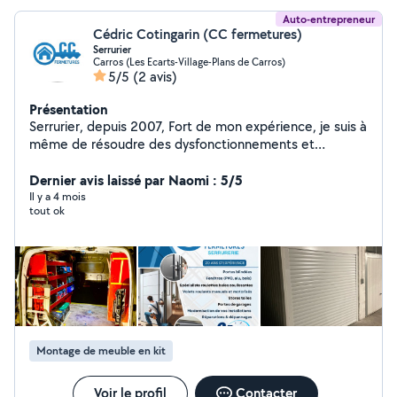
Auto-entrepreneur
Cédric Cotingarin (CC fermetures)
Serrurier
Carros (Les Ecarts-Village-Plans de Carros)
5/5
(2 avis)
Présentation
Serrurier, depuis 2007, Fort de mon expérience, je suis à
même de résoudre des dysfonctionnements et
d'améliorer votre habitat votre bien-être et la sécurité,
ma priorité N'hésitez pas à me contacter pour vos
Dernier avis laissé par Naomi : 5/5
problèmes fenêtre, volet, roulant, STORES, toile, porte
Il y a 4 mois
tout ok
de garage et bien entendu tout ce qui touche à la
Serrurerie
Montage de meuble en kit
Voir le profil
Contacter