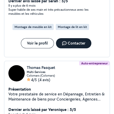
m'adapte à vos besoins. Rapide, fiable et sympa, je fais
Dernier avis laissé par Sarah : 5/5
en sorte que tout se passe bien !
Il y a plus de 6 mois
Super habile de ses main et très précautionneux avec les
meubles et les véhicules
Montage de meuble en kit
Montage de lit en kit
Voir le profil
Contacter
Auto-entrepreneur
Thomas Pasquet
Multi-Services
Colomars (Colomars)
4/5
(4 avis)
Présentation
Votre prestataire de service en Dépannage, Entretien &
Maintenance de biens pour Conciergeries, Agences
Immo, Propriétaires... Intervention dans Nice et ses
environs (06)
Dernier avis laissé par Veronique : 5/5