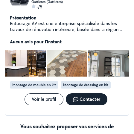
Gattières (Gattières)
-/5
Présentation
Entourage AV est une entreprise spécialisée dans les
travaux de rénovation intérieure, basée dans la région
Nice / Cannes. Nous intervenons pour tous types de
projets : peinture, placo, enduit pose de carrelage et
Aucun avis pour l'instant
revêtements plomberie et électricité montage de
mobilier et cuisines Notre équipe est composée de
professionnels sérieux, réactifs et passionnés, avec une
attention particulière aux détails et à la qualité des
finitions. Nous proposons des solutions adaptées à
chaque client, avec un travail soigné, des délais
respectés et un accompagnement personnalisé. Devis
Montage de meuble en kit
Montage de dressing en kit
gratuit n'hésitez pas à nous contacter.
Voir le profil
Contacter
Vous souhaitez proposer vos services de