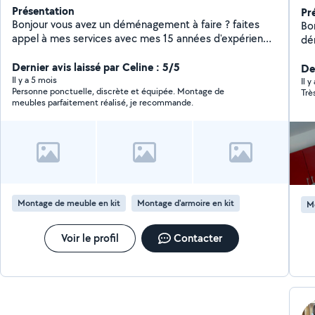
Présentation
Pr
Bonjour vous avez un déménagement à faire ? faites
Bo
appel à mes services avec mes 15 années d'expérience
dé
je peux maître toute mes compétences à vôtre service
liv
pour un bon déménagement , je peux également
Dernier avis laissé par Celine : 5/5
me
De
monter vos meubles .
Il y a 5 mois
voiture
Il 
Personne ponctuelle, discrète et équipée. Montage de
quotidien # Dis
meubles parfaitement réalisé, je recommande.
Série
N'
réponds
À 
Montage de meuble en kit
Montage d'armoire en kit
M
Voir le profil
Contacter