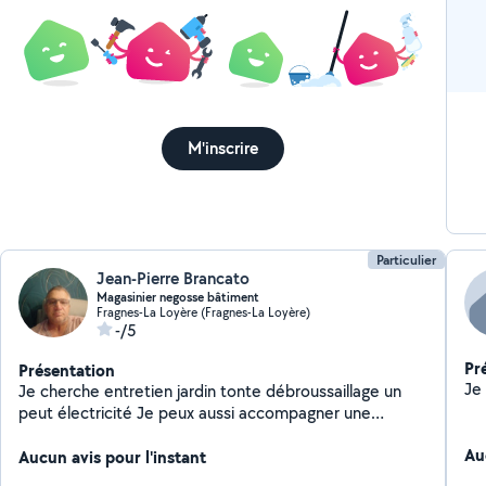
M'inscrire
Particulier
Jean-Pierre Brancato
Magasinier negosse bâtiment
Fragnes-La Loyère (Fragnes-La Loyère)
-/5
Pr
Présentation
Je cherche entretien jardin tonte débroussaillage un
peut électricité Je peux aussi accompagner une
personne en courses ou a des rdv médicaux garder un
Au
chat lorsque vous parter en vacances ou autre
Aucun avis pour l'instant