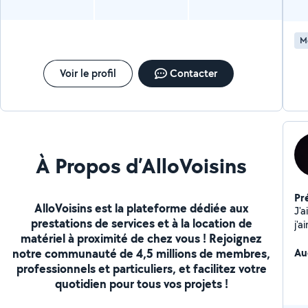
sérieux qui a permit un déménagement sans stresse ni
mauvaise surprise. Merci beaucoup !!
M
Voir le profil
Contacter
À Propos d’AlloVoisins
Pr
AlloVoisins est la plateforme dédiée aux
J'
prestations de services et à la location de
j'
matériel à proximité de chez vous ! Rejoignez
fi
notre communauté de 4,5 millions de membres,
Au
professionnels et particuliers, et facilitez votre
quotidien pour tous vos projets !