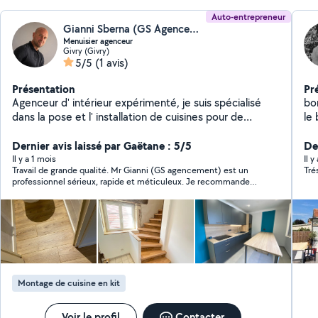
Auto-entrepreneur
Gianni Sberna (GS Agencement)
Menuisier agenceur
Givry (Givry)
5/5
(1 avis)
Présentation
Pr
Agenceur d' intérieur expérimenté, je suis spécialisé
bo
dans la pose et l' installation de cuisines pour de
le 
grandes enseignes telles que Ixina, SoCooc ... J'
br
interviens également pour la création et l'
Dernier avis laissé par Gaëtane : 5/5
l'e
De
aménagement de dressings, le montage de meubles,
po
Il y a 1 mois
Il 
Travail de grande qualité. Mr Gianni (GS agencement) est un
Tré
le convering mobilier, la pose de revêtement de sol
professionnel sérieux, rapide et méticuleux. Je recommande
clipsable ainsi que tous vos projets d' agencement
vivement.
intérieur sur mesure. Sérieux, minutieux et soucieux des
finitions, je vous accompagne dans la réalisation de vos
projets en apportant des solutions adaptées à vos
besoins et à votre budget. Mon objectif est de vous
garantir un travail soigné, durable et de qualité. N'
hésitez pas à me contacter pour échanger sur votre
Montage de cuisine en kit
projet et obtenir un devis. # retrouvez moi sur Insta et
Facebook : GS AGENCEMENT
Voir le profil
Contacter