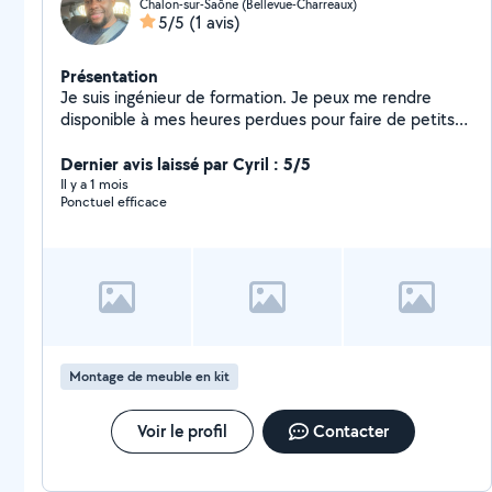
Chalon-sur-Saône (Bellevue-Charreaux)
5/5
(1 avis)
Présentation
Je suis ingénieur de formation. Je peux me rendre
disponible à mes heures perdues pour faire de petits
travaux, plus particulièrement l'entretien et la
manutention
Dernier avis laissé par Cyril : 5/5
Il y a 1 mois
Ponctuel efficace
Montage de meuble en kit
Voir le profil
Contacter