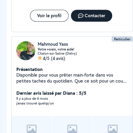
Voir le profil
Contacter
Particulier
Mahmoud Yass
Votre voisin, votre aide!
Chalon-sur-Saône (Deliry)
4/5
(4 avis)
Présentation
Disponible pour vous prêter main-forte dans vos
petites taches du quotidien. Que ce soit pour un coup
de main ou un service ponctuel, je suis là pour vous
aider. N'hésitez pas à me solliciter !
Dernier avis laissé par Diana : 5/5
Il y a plus de 6 mois
j’avais trouvé quelqu'un