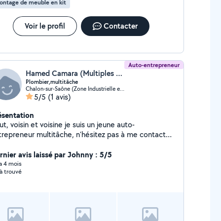
ontage de meuble en kit
Voir le profil
Contacter
Auto-entrepreneur
Hamed Camara (Multiples services)
Plombier,multitâche
Chalon-sur-Saône (Zone Industrielle et Portuaire Nord)
5/5
(1 avis)
ésentation
ut, voisin et voisine je suis un jeune auto-
trepreneur multitâche, n'hésitez pas à me contacter
r tout vos travaux. Merci et à très vite.
rnier avis laissé par Johnny : 5/5
 a 4 mois
à trouvé