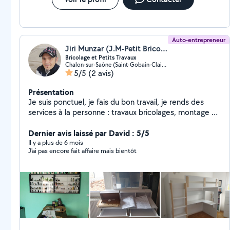
Auto-entrepreneur
Jiri Munzar (J.M-Petit Bricolage)
Bricolage et Petits Travaux
Chalon-sur-Saône (Saint-Gobain-Clair Logis)
5/5
(2 avis)
Présentation
Je suis ponctuel, je fais du bon travail, je rends des
services à la personne : travaux bricolages, montage de
meubles. peinture .jardinage et nettoyage vitres ... J'ai
plusieurs années d'expériences.J'ai travaillé pour une
Dernier avis laissé par David : 5/5
grande entreprise en tant que bricoleur spécialisé dans
Il y a plus de 6 mois
J'ai pas encore fait affaire mais bientôt
le bricolage et les Petits Travaux avec des bonnes
notes.