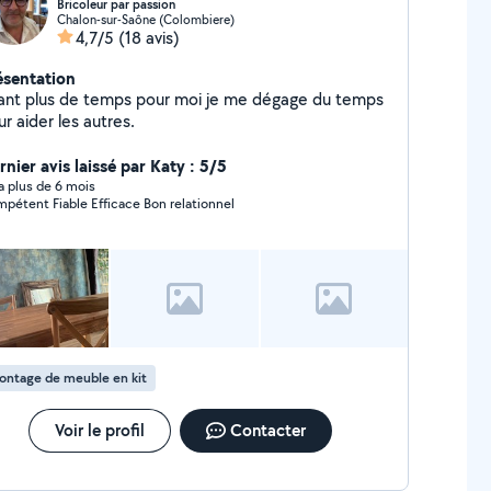
Bricoleur par passion
Chalon-sur-Saône (Colombiere)
4,7/5
(18 avis)
ésentation
ant plus de temps pour moi je me dégage du temps
r aider les autres.
nier avis laissé par Katy : 5/5
y a plus de 6 mois
pétent Fiable Efficace Bon relationnel
ontage de meuble en kit
Voir le profil
Contacter