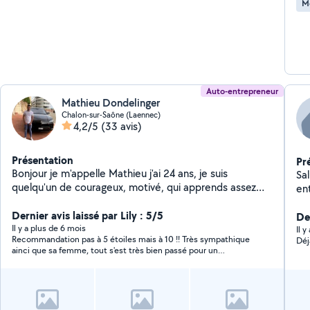
M
Auto-entrepreneur
Mathieu Dondelinger
Chalon-sur-Saône (Laennec)
4,2/5
(33 avis)
Présentation
Pr
Bonjour je m'appelle Mathieu j'ai 24 ans, je suis
Sal
quelqu'un de courageux, motivé, qui apprends assez
en
vite, je suis à l'écoute des différentes consignes que
pou
l'on pourrais me donner, si vous avez besoin d'aide
Dernier avis laissé par Lily : 5/5
De
n'hésitez pas à faire appels à mes services
Il y a plus de 6 mois
Il y
Recommandation pas à 5 étoiles mais à 10 !! Très sympathique
Déj
ainci que sa femme, tout s'est très bien passé pour un
déménagement effectuer selon mes condition a ce moment
là. Je remercie vivement ce couple pour la compréhension du
fait que je été enceinte et leurs adresse de très bonne ondes
bonheurs et réussite dans leurs projets et ambitions
respectives. Très sainstifaite !! Je recommande pour leurs