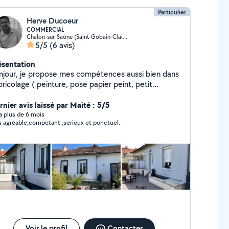
Particulier
Herve Ducoeur
COMMERCIAL
Chalon-sur-Saône (Saint-Gobain-Clair Logis)
5/5
(6 avis)
ésentation
njour, je propose mes compétences aussi bien dans
bricolage ( peinture, pose papier peint, petit
icolage, montage de meubles etc ) ainsi que
ntretiens de jardin, tonte , suis disponible facilement,
rnier avis laissé par Maité : 5/5
nctuel et rigoureux dans mon travail.
y a plus de 6 mois
s agréable,competant ,serieux et ponctuel.
Voir le profil
Contacter