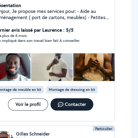
ésentation
njour, Je propose mes services pour: - Aide au
ménagement ( port de cartons, meubles) - Petites
raisons ou transport de meubles -Montage de
ubles ( IKEA , Conforama etc ) -Nettoyage de
rnier avis laissé par Laurence : 5/5
 à domicile -Courses ou petits services du
y a plus de 6 mois
Très impliqué dans son travail bien fait A conseiller
ponible en soirée et les week-ends #
ux, ponctuel et efficace # Intervention rapide
hésitez pas à me contacter pour toutes demande, je
 rapidement Tarifs raisonnable selon le service
bientôt
ontage de meuble en kit
Montage de dressing en kit
Voir le profil
Contacter
Particulier
Gilles Schneider