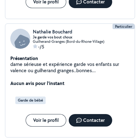
Voir le profil
Contacter
Particulier
Nathalie Bouchard
Je garde vos bout choux
Guilherand-Granges (Bord-du-Rhone-Village)
-/5
Présentation
dame sérieuse et expérience garde vos enfants sur
valence ou guilherand granges..bonnes
recommandations de mes anciens employeurs..je ne
conduis pas mais peux me déplacer sans problème via
Aucun avis pour l'instant
les bus...périscolaire,mercredis et vacances scolaire.a
bientot .nathalie
Garde de bébé
Voir le profil
Contacter