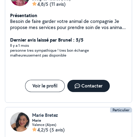
4,8/5
(11 avis)
Présentation
Besoin de faire garder votre animal de compagnie Je
propose mes services pour prendre soin de vos animaux
de compagnie ( chats)pendant vos absences . J ai moi
même deux adorables chats. Je suis à votre écoute
Dernier avis laissé par Brunel : 5/5
selon vos besoins. Ayant un CAP petite enfance, je fait
Il y a 1 mois
personne tres sympathique ! tres bon échange
également de la garde d enfants à domicile depuis 20
malheureusement pas disponible
ans. Et pourquoi pas quelques prestations de ménage
selon mes disponibilités. Je suis autonome, dynamique
et discrète. Je me déplace dans un rayon de 10 kms.
Voir le profil
Contacter
Particulier
Marie Bretez
Marie
Valence (Alpes)
4,2/5
(5 avis)