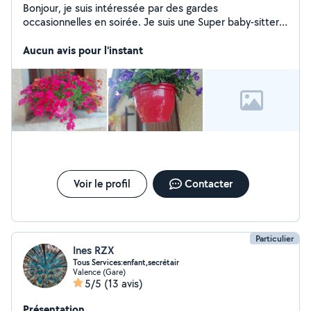
Bonjour, je suis intéressée par des gardes
occasionnelles en soirée. Je suis une Super baby-sitter,
très dynamique, douce, attentionnée, et à l'écoute des
besoins des enfants. Je suis une personne de confiance.
Aucun avis pour l'instant
J'ai l'habitude des enfants. J'habite Bourg les Valence.
J'ai le permis ainsi qu'un véhicule. Je peux me déplacer
sur Bourg les Valence, Valence, et les alentours proche.
Je reste à votre disposition pour une rencontre, afin
d'en parler de vive voix. Bien cordialement. Christiane J
Voir le profil
Contacter
Particulier
Ines RZX
Tous Services:enfant,secrétair
Valence (Gare)
5/5
(13 avis)
Présentation