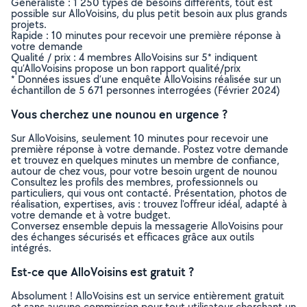
Généraliste : 1 250 types de besoins différents, tout est
possible sur AlloVoisins, du plus petit besoin aux plus grands
projets.
Rapide : 10 minutes pour recevoir une première réponse à
votre demande
Qualité / prix : 4 membres AlloVoisins sur 5* indiquent
qu’AlloVoisins propose un bon rapport qualité/prix
* Données issues d’une enquête AlloVoisins réalisée sur un
échantillon de 5 671 personnes interrogées (Février 2024)
Vous cherchez une nounou en urgence ?
Sur AlloVoisins, seulement 10 minutes pour recevoir une
première réponse à votre demande. Postez votre demande
et trouvez en quelques minutes un membre de confiance,
autour de chez vous, pour votre besoin urgent de nounou
Consultez les profils des membres, professionnels ou
particuliers, qui vous ont contacté. Présentation, photos de
réalisation, expertises, avis : trouvez l'offreur idéal, adapté à
votre demande et à votre budget.
Conversez ensemble depuis la messagerie AlloVoisins pour
des échanges sécurisés et efficaces grâce aux outils
intégrés.
Est-ce que AlloVoisins est gratuit ?
Absolument ! AlloVoisins est un service entièrement gratuit
et sans aucune commission pour tout utilisateur cherchant un