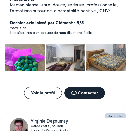
Maman bienveillante, douce, serieuse, professionnelle,
Formations autour de la parentalité positive , CNV: -
SERVICES: étudie toute demande -Garde d' ENFANTS (
handicap OK) ( jour, Mariage, weekend ,nuit ) -SERVEUR:
Dernier avis laissé par Clément : 5/5
mariage, réception, soirée -HANDICAP:
mardi à 7h
Inès s'est très bien occupé de mon fils, merci à elle
accompagnement, éveil..... -Personnes âgées, adultes :
garde, , accompagnement RDV, promenade...... -
ADMINISTRATIF: secrétariat, aide admin, rédactions de
COURRIERS, accompagnement à des RDV administratif
( CAF, retraite, Sécu, impôts..) aide au dossier retraite,
TRI- classement de vos papiers ou autre........ -SERVICES
divers: promenade, courses, ...... -MENAGE .. -
Accompagnement aux RDV MEDICAUX ( je suis
infirmière), présence, stimulation mémoire, jeux....
N'hesitez pas à me contacter pour discuter de votre
besoin ensemble,sans engagement, avec plaisir,.. Belle
Voir le profil
Contacter
journée:):)
Particulier
Virginie Degournay
Garde chats , nounou
Bourg-lès-Valence (Allet)