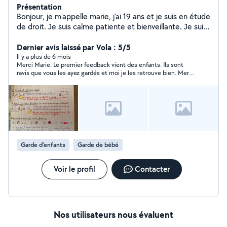
Présentation
Bonjour, je m'appelle marie, j'ai 19 ans et je suis en étude
de droit. Je suis calme patiente et bienveillante. Je suis
passionnée par les enfants. Je propose mes services en
baby-sitting, femme de ménage et cours de soutient
Dernier avis laissé par Vola : 5/5
scolaire
Il y a plus de 6 mois
Merci Marie. Le premier feedback vient des enfants. Ils sont
ravis que vous les ayez gardés et moi je les retrouve bien. Merci
pour votre dispo, votre adaptabilité dans tous les sens du
terme. Si vous êtes OK ce ne sera pas qu'une première. On se
garde contact.
Garde d'enfants
Garde de bébé
Voir le profil
Contacter
Nos utilisateurs nous évaluent