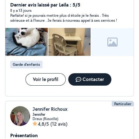
auto/moto
Dernier avis laissé par Leila : 5/5
Il y a 13 jours
Parfaite! si je pouvais mettre plus d étoile je le ferais . Très
sérieuse et à l’heure . Je ferais à nouveau appel à ses services !
Garde d'enfants
Voir le profil
Contacter
Particulier
Jennifer Richoux
Jennifer
Dreux (Rieuville)
4,8/5
(12 avis)
Présentation