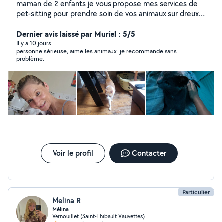
maman de 2 enfants je vous propose mes services de
pet-sitting pour prendre soin de vos animaux sur dreux
28 possibilité de garde a mon domicile en appartement
je suis une personne calme bienveillante qui répond au
Dernier avis laissé par Muriel : 5/5
mieux au besoin de vos animaux, plusieurs références,
Il y a 10 jours
personne sérieuse, aime les animaux. je recommande sans
de nombreux retours et propriétaires satisfaits
problème.
concernant mes gardes n'hésitez pas a me contacter
pour plus de renseignements
Voir le profil
Contacter
Particulier
Melina R
Mélina
Vernouillet (Saint-Thibault Vauvettes)