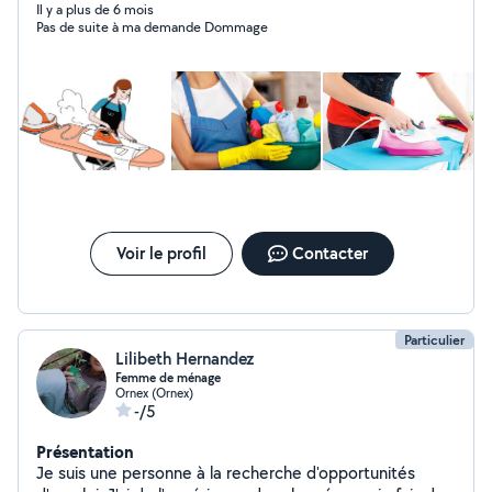
Disponible , sérieuse, ponctuelle , professionnelle Je ne
Il y a plus de 6 mois
Pas de suite à ma demande Dommage
suis pas disponible pendant les vacances scolaires Plus
d infos ci besoin me contactées
Voir le profil
Contacter
Particulier
Lilibeth Hernandez
Femme de ménage
Ornex (Ornex)
-/5
Présentation
Je suis une personne à la recherche d'opportunités