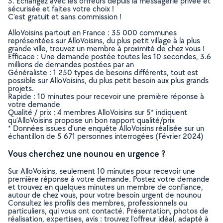
3. Echangez avec les offreurs depuis la messagerie privée et
sécurisée et faites votre choix !
C’est gratuit et sans commission !
AlloVoisins partout en France : 35 000 communes
représentées sur AlloVoisins, du plus petit village à la plus
grande ville, trouvez un membre à proximité de chez vous !
Efficace : Une demande postée toutes les 10 secondes, 3.6
millions de demandes postées par an
Généraliste : 1 250 types de besoins différents, tout est
possible sur AlloVoisins, du plus petit besoin aux plus grands
projets.
Rapide : 10 minutes pour recevoir une première réponse à
votre demande
Qualité / prix : 4 membres AlloVoisins sur 5* indiquent
qu’AlloVoisins propose un bon rapport qualité/prix
* Données issues d’une enquête AlloVoisins réalisée sur un
échantillon de 5 671 personnes interrogées (Février 2024)
Vous cherchez une nounou en urgence ?
Sur AlloVoisins, seulement 10 minutes pour recevoir une
première réponse à votre demande. Postez votre demande
et trouvez en quelques minutes un membre de confiance,
autour de chez vous, pour votre besoin urgent de nounou
Consultez les profils des membres, professionnels ou
particuliers, qui vous ont contacté. Présentation, photos de
réalisation, expertises, avis : trouvez l'offreur idéal, adapté à