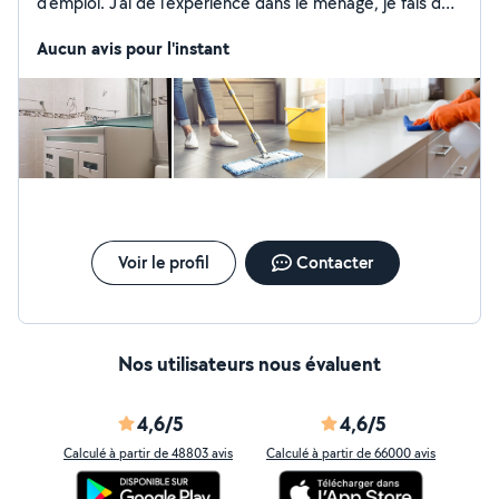
d'emploi. J'ai de l'expérience dans le ménage, je fais du
repassage et du ménage en profondeur. J'aide aux
travaux ménagers. à prix économique
Aucun avis pour l'instant
Voir le profil
Contacter
Nos utilisateurs nous évaluent
4,6/5
4,6/5
Calculé à partir de 48803 avis
Calculé à partir de 66000 avis