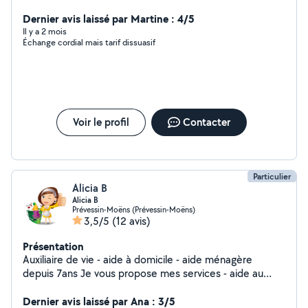
en semaine. Je peux garder également vos enfants à
mon domicile 6 euros de l'heure.
Dernier avis laissé par Martine : 4/5
Il y a 2 mois
Échange cordial mais tarif dissuasif
Voir le profil
Contacter
Particulier
Alicia B
Alicia B
Prévessin-Moëns (Prévessin-Moëns)
3,5/5
(12 avis)
Présentation
Auxiliaire de vie - aide à domicile - aide ménagère
depuis 7ans Je vous propose mes services - aide au
repas - aide à la toilette - aide aux ménages - garde
malade - transport course , médecin et autre.
Dernier avis laissé par Ana : 3/5