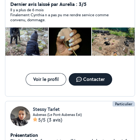
encombrant ect
Dernier avis laissé par Aurelia : 3/5
Il y a plus de 6 mois
Finalement Cynthia n a pas pu me rendre service comme
convenu, dommage.
Voir le profil
Contacter
Particulier
Stessy Tarlet
Aubenas (Le Pont-Aubenas Est)
5/5
(3 avis)
Présentation