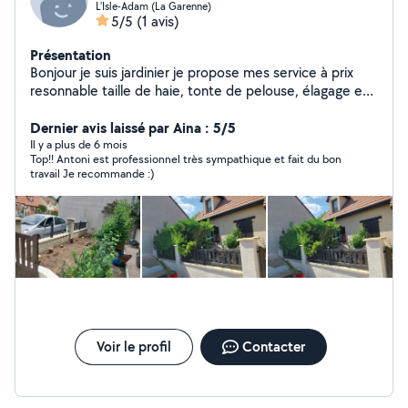
L'Isle-Adam (La Garenne)
5/5
(1 avis)
Présentation
Bonjour je suis jardinier je propose mes service à prix
resonnable taille de haie, tonte de pelouse, élagage et
abattage d'harbe, etc .nettoyage : toiture, dallage
,maisons complètes
Dernier avis laissé par Aina : 5/5
Il y a plus de 6 mois
Top!! Antoni est professionnel très sympathique et fait du bon
travail Je recommande :)
Voir le profil
Contacter