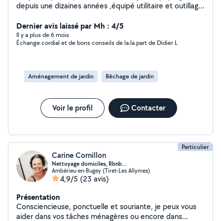
depuis une dizaines années ,équipé utilitaire et outillage
pros pour tous petits travaux élagage débrouissallage
taille néttoyage tonte etc;;; Cordialement
Dernier avis laissé par Mh : 4/5
Il y a plus de 6 mois
Échange cordial et de bons conseils de la.la.part de Didier L
Aménagement de jardin
Bêchage de jardin
Voir le profil
Contacter
Particulier
Carine Cornillon
Nettoyage domiciles, Rbnb...
Ambérieu-en-Bugey (Tiret-Les Allymes)
4,9/5
(23 avis)
Présentation
Consciencieuse, ponctuelle et souriante, je peux vous
aider dans vos tâches ménagères ou encore dans