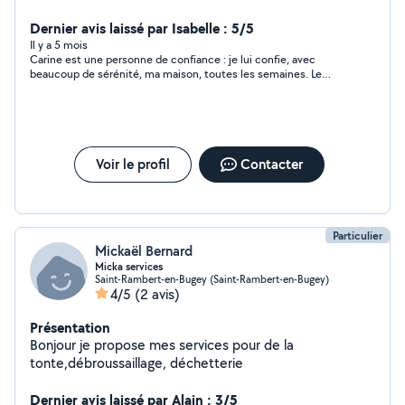
l'entretien de votre jardin. A très vite !
Dernier avis laissé par Isabelle : 5/5
Il y a 5 mois
Carine est une personne de confiance : je lui confie, avec
beaucoup de sérénité, ma maison, toutes les semaines. Le
ménage est réalisé avec soin ; la maison est propre et sent
vraiment bon après son passage. Les recoins sont toujours
nettoyés ! Elle travaille avec une énergie positive. Les
échanges sont toujours très cordiaux entre nous.
Voir le profil
Contacter
Particulier
Mickaël Bernard
Micka services
Saint-Rambert-en-Bugey (Saint-Rambert-en-Bugey)
4/5
(2 avis)
Présentation
Bonjour je propose mes services pour de la
tonte,débroussaillage, déchetterie
Dernier avis laissé par Alain : 3/5