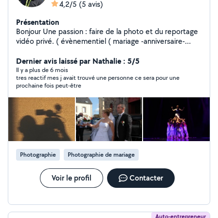
4,2/5
(5 avis)
Présentation
Bonjour Une passion : faire de la photo et du reportage
vidéo privé. ( évènementiel ( mariage -anniversaire-
spectacle- théâtre ...) j'associe ensuite le montage
vidéo sous divers formats. Aussi je retranscrit des
Dernier avis laissé par Nathalie : 5/5
cassettes ou vieux films 8 super 8 en DVD Je créé des
Il y a plus de 6 mois
tres reactif mes j avait trouvé une personne ce sera pour une
albums photos et à même de vous conseiller .
prochaine fois peut-être
Photographie
Photographie de mariage
Voir le profil
Contacter
Auto-entrepreneur