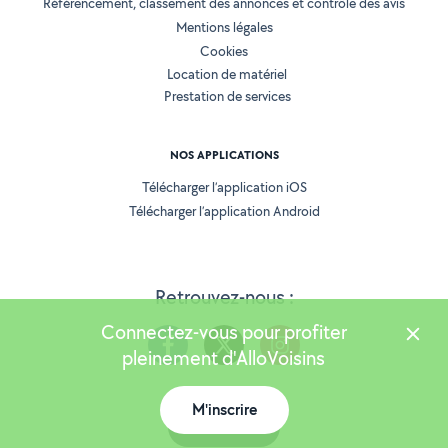
Référencement, classement des annonces et contrôle des avis
Mentions légales
Cookies
Location de matériel
Prestation de services
NOS APPLICATIONS
Télécharger l’application iOS
Télécharger l’application Android
Retrouvez-nous :
Connectez-vous pour profiter
pleinement d'AlloVoisins
M'inscrire
Version 25.5.2
Carte