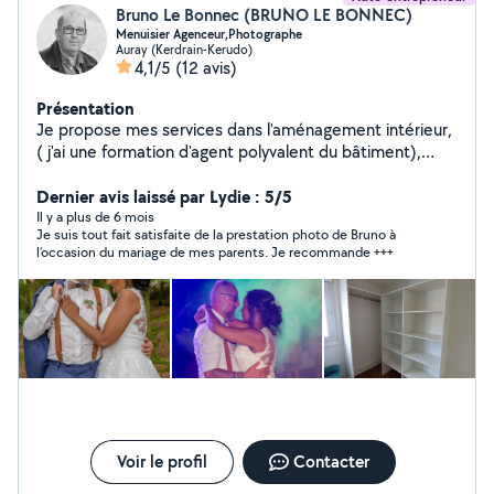
Bruno Le Bonnec (BRUNO LE BONNEC)
Menuisier Agenceur,Photographe
Auray (Kerdrain-Kerudo)
4,1/5
(12 avis)
Présentation
Je propose mes services dans l'aménagement intérieur,
( j'ai une formation d'agent polyvalent du bâtiment),
bricolage divers. Photographe pour des mariages,
évènements divers, portraits individuels ou famille...
Dernier avis laissé par Lydie : 5/5
Il y a plus de 6 mois
Je suis tout fait satisfaite de la prestation photo de Bruno à
l’occasion du mariage de mes parents. Je recommande +++
Voir le profil
Contacter