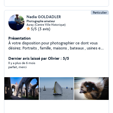
Particulier
Nadia GOLDADLER
Photographe amateur
Auray (Centre Ville Historique)
5/5
(3 avis)
Présentation
À votre disposition pour photographier ce dont vous
désirez. Portraits , famille, maisons , bateaux , usines etc
. Sur demande. Disponible Je suis photographe
amateur. Mes prix seront doux Mon site photo à
Dernier avis laissé par Olivier : 5/5
visualiser sur demande. Je photographie
Il y a plus de 6 mois
parfait, merci
essentiellement dans le Morbihan mon lieu de
résidence. Merci.. à bientôt.