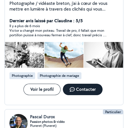
Photographe / vidéaste breton, j'ai à cœur de vous
mettre en lumière à travers des clichés qui vous
ressemblent.. Retrouvez mon travail sur mon site :
victorfagnen.myportfolio com Au plaisir d'échanger sur
Dernier avis laissé par Claudine : 5/5
vos projets ! Victor
Il y a plus de 6 mois
Victor a changé mon poteau. Travail de pro, il fallait que mon
portillon puisse à nouveau fermer à clef, donc travail précis .
Victor a été parfait, son travail aussi. Il est ponctuel, bien élevé
et attentif. Je le recommande vivement.
Photographie
Photographie de mariage
Voir le profil
Contacter
Particulier
Pascal Durox
Passion photos & vidéo
Pluneret (Pluneret)