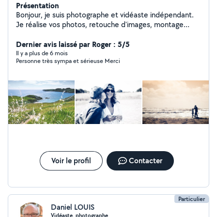
Présentation
Bonjour, je suis photographe et vidéaste indépendant.
Je réalise vos photos, retouche d'images, montage
photos ou vidéo, pour un prix accessible. Contactez moi
ça sera avec plaisir que je vous répondrai rapidement.
Dernier avis laissé par Roger : 5/5
Il y a plus de 6 mois
Personne très sympa et sérieuse Merci
Voir le profil
Contacter
Particulier
Daniel LOUIS
Vidéaste, photographe