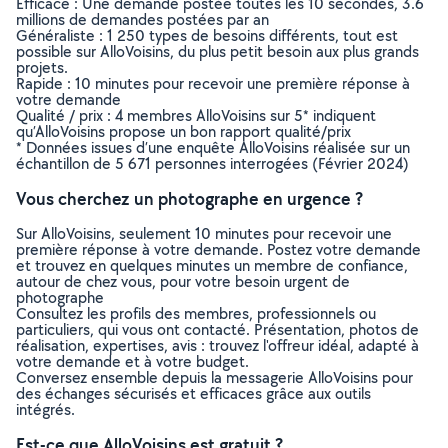
Efficace : Une demande postée toutes les 10 secondes, 3.6
millions de demandes postées par an
Généraliste : 1 250 types de besoins différents, tout est
possible sur AlloVoisins, du plus petit besoin aux plus grands
projets.
Rapide : 10 minutes pour recevoir une première réponse à
votre demande
Qualité / prix : 4 membres AlloVoisins sur 5* indiquent
qu’AlloVoisins propose un bon rapport qualité/prix
* Données issues d’une enquête AlloVoisins réalisée sur un
échantillon de 5 671 personnes interrogées (Février 2024)
Vous cherchez un photographe en urgence ?
Sur AlloVoisins, seulement 10 minutes pour recevoir une
première réponse à votre demande. Postez votre demande
et trouvez en quelques minutes un membre de confiance,
autour de chez vous, pour votre besoin urgent de
photographe
Consultez les profils des membres, professionnels ou
particuliers, qui vous ont contacté. Présentation, photos de
réalisation, expertises, avis : trouvez l'offreur idéal, adapté à
votre demande et à votre budget.
Conversez ensemble depuis la messagerie AlloVoisins pour
des échanges sécurisés et efficaces grâce aux outils
intégrés.
Est-ce que AlloVoisins est gratuit ?