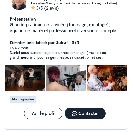
Essey-lès-Nancy (Centre-Ville Terrasses d'Essey La Fallee)
5/5
(2 avis)
Présentation
Grande pratique de la vidéo (tournage, montage),
équipé de matériel professionnel diversifié et complet,
y compris drone, je suis disponible pour des vidéos de
toute nature et durée, avec montage élaboré ou non.
Dernier avis laissé par Julraf : 5/5
Je peux également proposer des services de
Il y a 2 mois
Daniel nous a accompagné pour notre mariage ( mairie ) un
photographe
grand merci à lui pour sa gentillesse, sa discrétion et ses
talents. Merci Daniel au plaisir.
Photographie
Voir le profil
Contacter