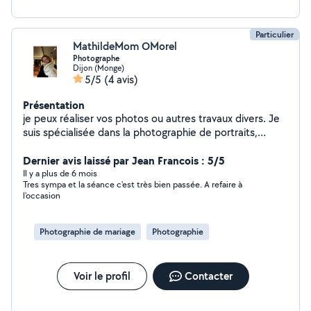
Particulier
MathildeMom OMorel
Photographe
Dijon (Monge)
5/5
(4 avis)
Présentation
je peux réaliser vos photos ou autres travaux divers. Je
suis spécialisée dans la photographie de portraits,
paysage mais également pour réaliser des
photographies qui ont pour but de mettre en valeur des
Dernier avis laissé par Jean Francois : 5/5
objets ou des pièces. Je suis diplômée en art ( Master +
Il y a plus de 6 mois
Tres sympa et la séance c'est très bien passée. A refaire à
licence)
l'occasion
Photographie de mariage
Photographie
Voir le profil
Contacter