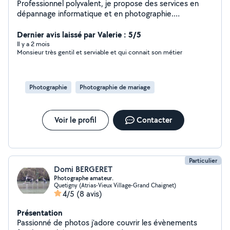
Professionnel polyvalent, je propose des services en
dépannage informatique et en photographie.
Informatique Intervention rapide pour résoudre vos
problèmes du quotidien : Installation et configuration
Dernier avis laissé par Valerie : 5/5
(PC, logiciels, imprimantes) Dépannage (lenteur, virus,
Il y a 2 mois
Monsieur très gentil et serviable et qui connait son métier
bugs) Assistance et conseils personnalisés Optimisation
des performances Photographie Réalisation de
shootings sur mesure : Portrait, famille, grossesse
Événements (anniversaires, mariages) Photos naturelles
Photographie
Photographie de mariage
et retouchées avec soin Matériel professionnel Sérieux
et réactif Explications claires, même pour débutants
Déplacement possible Disponible pour vous
Voir le profil
Contacter
accompagner selon vos besoins. Contactez-moi pour en
discuter.
Particulier
Domi BERGERET
Photographe amateur.
Quetigny (Atrias-Vieux Village-Grand Chaignet)
4/5
(8 avis)
Présentation
Passionné de photos j'adore couvrir les évènements