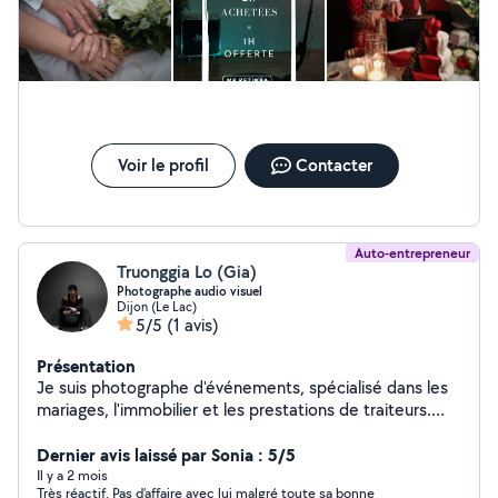
Voir le profil
Contacter
Auto-entrepreneur
Truonggia Lo (Gia)
Photographe audio visuel
Dijon (Le Lac)
5/5
(1 avis)
Présentation
Je suis photographe d'événements, spécialisé dans les
mariages, l'immobilier et les prestations de traiteurs.
J'accompagne les particuliers et les professionnels pour
mettre en valeur leurs moments et leur savoir-faire avec
Dernier avis laissé par Sonia : 5/5
des images naturelles et de qualité.
Il y a 2 mois
Très réactif. Pas d’affaire avec lui malgré toute sa bonne