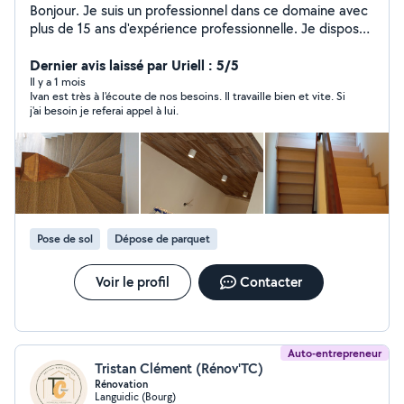
Bonjour. Je suis un professionnel dans ce domaine avec
plus de 15 ans d'expérience professionnelle. Je dispose
de tous les outils nécessaires et propose un travail de
qualité à un prix abordable + assurance décennale .
Dernier avis laissé par Uriell : 5/5
Il y a 1 mois
Ivan est très à l'écoute de nos besoins. Il travaille bien et vite. Si
j'ai besoin je referai appel à lui.
Pose de sol
Dépose de parquet
Voir le profil
Contacter
Auto-entrepreneur
Tristan Clément (Rénov'TC)
Rénovation
Languidic (Bourg)