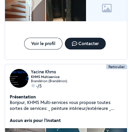
Voir le profil
Contacter
Particulier
Yacine Khms
KHMS Multiservice
Brandérion (Brandérion)
-/5
Présentation
Bonjour, KHMS Multi-services vous propose toutes
sortes de services: _ peinture intérieur/extérieure _
revêtement de sol _ entretien espace vert _ petite
maçonnerie Pour plus d'informations contacter nous.
Aucun avis pour l'instant
Cordialement.