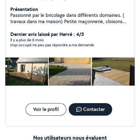
Présentation
Passionné par le bricolage dans différents domaines. (
travaux dans ma maison) Petite maçonnerie, cloisons
légères (placo / fermacell), électricité, plomberie, pose
menuiserie extérieures / intérieures, carrelage,
Dernier avis laissé par Hervé : 4/5
peintures, terrasse bois, etc. Si je ne reponds pas c'est
Il y a plus de 6 mois
trop occupé ne peu pas répondre a ma demande
que mon abonnement me limite dans les réponses,
désolé
Voir le profil
Contacter
Nos utilisateurs nous évaluent