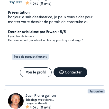
4,5/5
(8 avis)
Présentation
bonjour je suis dessinatrice, je peux vous aider pour
monter votre dossier de permis de construire ou
demande préalable de travaux. je peux également
réaliser des plans d'aménagement intérieur. je travaille
Dernier avis laissé par Erwan : 5/5
sur le secteur de vannes, Lorient et Pontivy mais peux
Il y a plus de 6 mois
De bon conseil , rapide et un bon apprenti qui est sage !
également travailler à distance d'après les informations
que vous me fournissez. Devis gratuit. Dossier fourni
sous 1 semaine.
Pose de parquet flottant
Voir le profil
Contacter
Particulier
Jean Pierre guillon
Bricolage multitâche...
Languidic (Nord)
4,6/5
(8 avis)