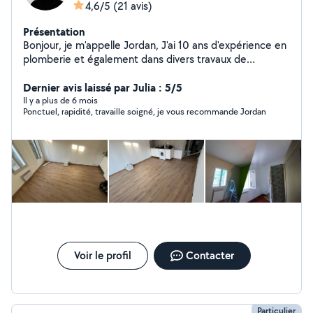
4,6/5
(21 avis)
Présentation
Bonjour, je m'appelle Jordan, J'ai 10 ans d'expérience en
plomberie et également dans divers travaux de
rénovation. Je suis disponible pour répondre à toutes
vos demandes de travaux que ce soit pour l'intérieur ou
Dernier avis laissé par Julia : 5/5
bien l'extérieur. J'ai également une Shampouineuse que
Il y a plus de 6 mois
Ponctuel, rapidité, travaille soigné, je vous recommande Jordan
je met en location. #Adoucisseur d'eau #Pergola
bioclimatique Cordialement
Voir le profil
Contacter
Particulier