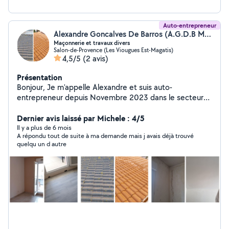
Auto-entrepreneur
Alexandre Goncalves De Barros (A.G.D.B MACONNERIE)
Maçonnerie et travaux divers
Salon-de-Provence (Les Viougues Est-Magatis)
4,5/5
(2 avis)
Présentation
Bonjour, Je m'appelle Alexandre et suis auto-
entrepreneur depuis Novembre 2023 dans le secteur
de la maçonnerie générale dans les régions : Bouches-
du-Rhône, Var, Vaucluse. J'exerce notamment dans les
Dernier avis laissé par Michele : 4/5
activités suivantes : Maçonnerie générale, peinture,
Il y a plus de 6 mois
A répondu tout de suite à ma demande mais j avais déjà trouvé
placo, plomberie, électricité, revêtement murs et sols,
quelqu un d autre
revêtements intérieurs et extérieurs, étanchéité toiture
et isolation. Je serai ravi de mettre à disposition mon
savoir faire pour sublimer vos ouvrages, maison,
appartement, que ce soit dans le neuf ou la rénovation
et le tout, dans les de règles de l'art. N'hésitez pas à me
contacter pour tout renseignement ou devis. Je vous
souhaite une agréable journée. Bien cordialement,
Alexandre