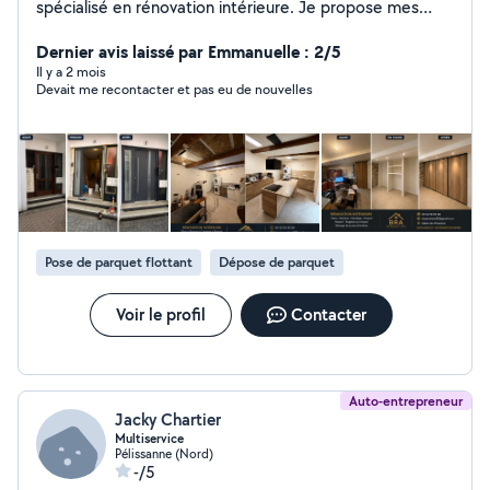
spécialisé en rénovation intérieure. Je propose mes
services pour : * Placo (pose, bandes, faux plafond) *
Peinture (finition propre et soignée) * Pose de parquet
Dernier avis laissé par Emmanuelle : 2/5
et revêtements * Travaux de rénovation générale
Il y a 2 mois
Devait me recontacter et pas eu de nouvelles
Sérieux, ponctuel et travail de qualité. Intervention
rapide dans toute la région (Salon-de-Provence, Aix,
Marseille). Devis gratuit.
Pose de parquet flottant
Dépose de parquet
Voir le profil
Contacter
Auto-entrepreneur
Jacky Chartier
Multiservice
Pélissanne (Nord)
-/5