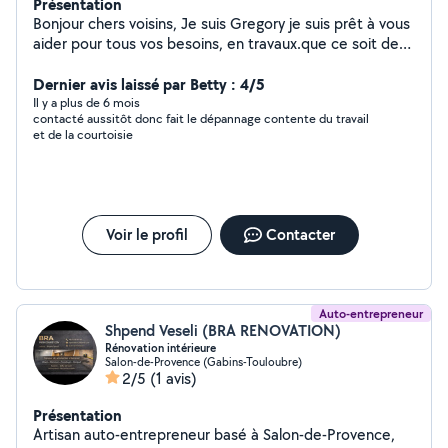
Présentation
Bonjour chers voisins, Je suis Gregory je suis prêt à vous
aider pour tous vos besoins, en travaux.que ce soit de
petit bricolage ou des projets plus important.
Expérience et fiabilité garantie, n'hésitez pas à me
Dernier avis laissé par Betty : 4/5
contacter. Cordialement.
Il y a plus de 6 mois
contacté aussitôt donc fait le dépannage contente du travail
et de la courtoisie
Voir le profil
Contacter
Auto-entrepreneur
Shpend Veseli (BRA RENOVATION)
Rénovation intérieure
Salon-de-Provence (Gabins-Touloubre)
2/5
(1 avis)
Présentation
Artisan auto-entrepreneur basé à Salon-de-Provence,