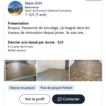
Alann SUH
Renovation
Salon-de-Provence (Gabins-Touloubre)
5/5
(1 avis)
Présentation
Bonjour, Passionné de bricolage, j'ai baigné dans les
travaux de rénovation depuis jeune. Je suis une
personne soignée qui aime le travail bien fait! J'ai
d'ailleurs pu réaliser nombre de travaux à titre personnel
Dernier avis laissé par Annie : 5/5
et dont vous pouvez avoir un aperçu. Je suis ici pour
Il y a plus de 6 mois
Parfait sérieux
apporter mon aide en premier lieu !!
Dépose de parquet
Pose de parquet flottant
Voir le profil
Contacter