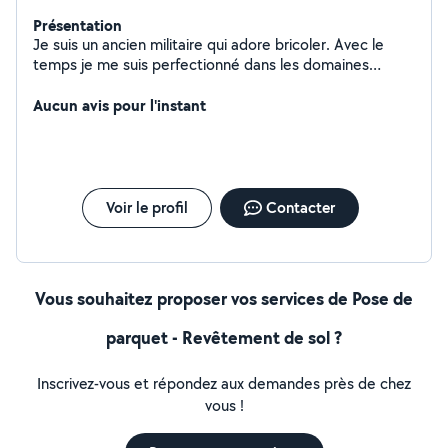
Présentation
Je suis un ancien militaire qui adore bricoler. Avec le
temps je me suis perfectionné dans les domaines
suivants, éléctricité, carrelage, peinture, tapisserie et
petite plomberie. Je sais également poser du parquet
Aucun avis pour l'instant
stratifié et des dalles en vinyl. Je posséde une game
d'outillage digne d'un professionnelle. Jusqu'à
maintenant je faisais surtout des travaux sur des sites
concurents. Je peux fournir des photos de mes
realisations.
Voir le profil
Contacter
Vous souhaitez proposer vos services de Pose de
parquet - Revêtement de sol ?
Inscrivez-vous et répondez aux demandes près de chez
vous !