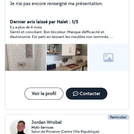
Je n'ai pas encore renseigné ma présentation.
Dernier avis laissé par Haïet : 1/5
Il y a plus de 6 mois
Gentil et conciliant. Bon bricoleur. Manque d'efficacité et
d'autonomie. Est parti en laissant les meubles non terminés, et
une erreur de montage remarquée plus tard. Les cartons
d'emballage sont restés en vrac.
Voir le profil
Contacter
Particulier
Jordan Wrobel
Multi-Services
Salon-de-Provence (Centre Ville-Republique)