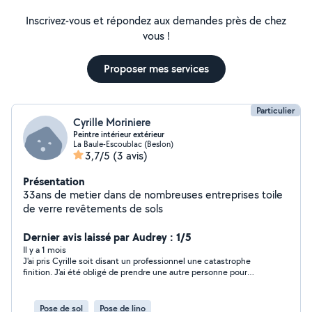
Inscrivez-vous et répondez aux demandes près de chez
vous !
Proposer mes services
Particulier
Cyrille Moriniere
Peintre intérieur extérieur
La Baule-Escoublac (Beslon)
3,7/5
(3 avis)
Présentation
33ans de metier dans de nombreuses entreprises toile
de verre revêtements de sols
Dernier avis laissé par Audrey : 1/5
Il y a 1 mois
J'ai pris Cyrille soit disant un professionnel une catastrophe
finition. J'ai été obligé de prendre une autre personne pour
rattraper le travail de Cyrille donc double payement. Il devait
faire le plafond, mur, entrée et couloir. Manque de peinture,
débordement , marque de rouleaux sur tout le plafond. Il a
Pose de sol
Pose de lino