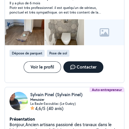
Il y a plus de 6 mois
Piotr est très professionnel. il est quelqu'un de sérieux,
ponctuel et très sympathique. on est très content de la
prestation : remplacement des fenêtres et portes anciens en
bois en ceux en PVC. je vous remercie pour votre intervention
et pour votre professionnalisme.
Dépose de parquet
Pose de sol
Voir le profil
Contacter
Auto-entrepreneur
Sylvain Pinel (Sylvain Pinel)
Menuisier
La Baule-Escoublac (Le Guézy)
4,6/5
(40 avis)
Présentation
Bonjour,Ancien artisans passioné des travaux dans le