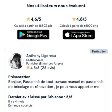
Nos utilisateurs nous évaluent
4,6/5
4,6/5
Calculé à partir de 48803 avis
Calculé à partir de 66000 avis
Particulier
Anthony Ligoreau
Multiservices
Pornichet (Ermur-Les Forges)
4,8/5
(25 avis)
Présentation
Bonjour, Passionné de tout travaux manuel et passionné
de bricolage et rénovation , je peux vous apporter mes
services dans différents domaines. Je suis très
minutieux et aime le travail bien fait. N'hésitez pas à me
Dernier avis laissé par Fabienne : 5/5
contacter!!
Il y a 4 mois
Échange courtois