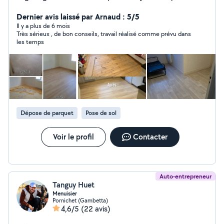
LA BAULE depuis 4 ans. Je suis disponible pour vous
aider dans la réalisation de vos travaux divers sur la
Dernier avis laissé par Arnaud : 5/5
presqu'ile.
Il y a plus de 6 mois
Très sérieux , de bon conseils, travail réalisé comme prévu dans
les temps
Dépose de parquet
Pose de sol
Voir le profil
Contacter
Auto-entrepreneur
Tanguy Huet
Menuisier
Pornichet (Gambetta)
4,6/5
(22 avis)