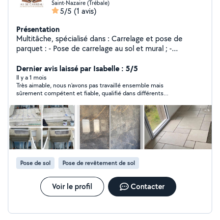
Saint-Nazaire (Trébale)
5/5
(1 avis)
Présentation
Multitâche, spécialisé dans : Carrelage et pose de
parquet : - Pose de carrelage au sol et mural ; -
Rénovation et remplacement de revêtements existants
; - Pose de parquet flottant, stratifié ou contrecollé ; -
Dernier avis laissé par Isabelle : 5/5
Finitions soignées et travail de qualité.
Il y a 1 mois
Très aimable, nous n’avons pas travaillé ensemble mais
sûrement compétent et fiable, qualifié dans différents
domaines… une prochaine fois pour d’autres travaux sans doute
Pose de sol
Pose de revêtement de sol
Voir le profil
Contacter