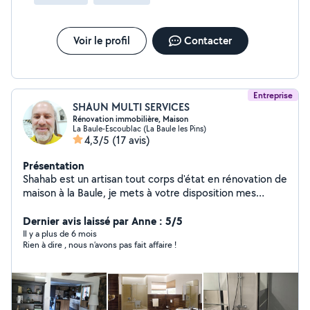
constaté lui même et devait revenir jamais revenu, j'ai laissé
plusieurs messages aucunes nouvelles mais a su empocher
l'argent.voir photo. Très déçu
Voir le profil
Contacter
Entreprise
SHAUN MULTI SERVICES
Rénovation immobilière, Maison
La Baule-Escoublac (La Baule les Pins)
4,3/5
(17 avis)
Présentation
Shahab est un artisan tout corps d'état en rénovation de
maison à la Baule, je mets à votre disposition mes
compétences pour rénovation complète de votre
maison, j'ai plus de 25 ans d'expérience dans la
Dernier avis laissé par Anne : 5/5
rénovation de maisons et d'appartements. Faites appel
Il y a plus de 6 mois
Rien à dire , nous n’avons pas fait affaire !
à mes services.