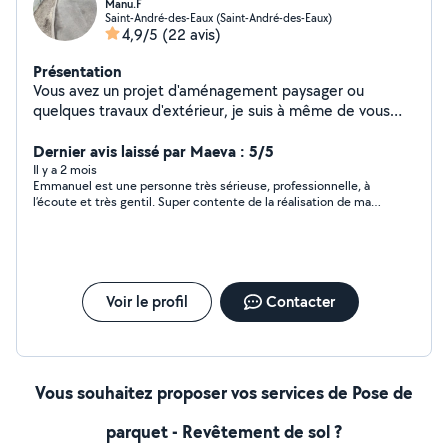
Manu.F
Saint-André-des-Eaux (Saint-André-des-Eaux)
4,9/5
(22 avis)
Présentation
Vous avez un projet d'aménagement paysager ou
quelques travaux d'extérieur, je suis à même de vous
conseiller et vous aider à vous poser les bonnes
questions pour que votre projet correspond à vos
Dernier avis laissé par Maeva : 5/5
besoins et vos envies. Étant soigneux, à l'écoute et
Il y a 2 mois
Emmanuel est une personne très sérieuse, professionnelle, à
ayant une grande expérience dans les travaux publics et
l’écoute et très gentil. Super contente de la réalisation de ma
les travaux paysagers, je serais en mesure de vous
terrasse. 👍🙂 Je recommande.
apporter les éléments nécessaires. Je peux également
vous conseiller sur certains travaux d'intérieur. Je suis à
votre écoute et pleins d'idées, alors n'hésitez pas,
j'utiliserais mon savoir faire pour vous orienter dans
Voir le profil
Contacter
votre projet.
Vous souhaitez proposer vos services de Pose de
parquet - Revêtement de sol ?