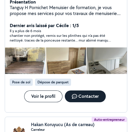
Présentation
Tanguy H Pornichet Menuisier de formation, je vous
propose mes services pour vos travaux de menuiserie
intérieur (Création de placards et meubles sur mesure,
Dressings, Pose de parquet, Cuisines, Montage de
Dernier avis laissé par Cécile : 1/5
meubles) Et extérieur (pose de fenêtres,
Il y a plus de 6 mois
chantier non protégé, vernis sur les plinthes qui n'a pas été
remplacement de vitrages, pose de portes, terrasses,
nettoyé. traces de la ponceuse restante... mur abimé manque
pergolas, portails ) J'aime le travail propre et soigné,
d'écoute du client qui avait dit vouloir conserver l'aspect
n'hésitez à me contacter si mon profil vous intéresse.
naturel de depart
Pose de sol
Dépose de parquet
Voir le profil
Contacter
Auto-entrepreneur
Hakan Koruyucu (As de carreau)
Carreleur