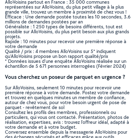
AlloVoisins partout en France : 35 000 communes
représentées sur AlloVoisins, du plus petit village à la plus
grande ville, trouvez un membre à proximité de chez vous !
Efficace : Une demande postée toutes les 10 secondes, 3.6
millions de demandes postées par an
Généraliste : 1 250 types de besoins différents, tout est
possible sur AlloVoisins, du plus petit besoin aux plus grands
projets.
Rapide : 10 minutes pour recevoir une première réponse à
votre demande
Qualité / prix : 4 membres AlloVoisins sur 5* indiquent
qu’AlloVoisins propose un bon rapport qualité/prix
* Données issues d’une enquête AlloVoisins réalisée sur un
échantillon de 5 671 personnes interrogées (Février 2024)
Vous cherchez un poseur de parquet en urgence ?
Sur AlloVoisins, seulement 10 minutes pour recevoir une
première réponse à votre demande. Postez votre demande
et trouvez en quelques minutes un membre de confiance,
autour de chez vous, pour votre besoin urgent de pose de
parquet - revêtement de sol
Consultez les profils des membres, professionnels ou
particuliers, qui vous ont contacté. Présentation, photos de
réalisation, expertises, avis : trouvez l'offreur idéal, adapté à
votre demande et à votre budget.
Conversez ensemble depuis la messagerie AlloVoisins pour
des échanges sécurisés et efficaces grâce aux outils