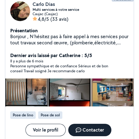
Carlo Dias
Multi services à votre service
Caujac (Caujac)
4,8/5
(33 avis)
Présentation
Bonjour , N'hésitez pas à faire appel à mes services pour
tout travaux second œuvre, (plomberie,électricité,
placo,peinture, miroiterie,nettoyagetoiture...)
Cordialement
Dernier avis laissé par Catherine : 5/5
Il y a plus de 6 mois
Personne sympathique et de confiance Sérieux et de bon
conseil Travail soigné Je recommande carlo
Pose de lino
Pose de sol
Voir le profil
Contacter