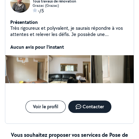
Tous travaux de rénovation
Grazac (Grazac)
-/5
Présentation
Très rigoureux et polyvalent, je saurais répondre à vos
attentes et relever les défis. Je possède une
expérience de 10 ans dans le secteur du bâtiment dont
la rénovation et je suis capable d'effectuer une variété
Aucun avis pour l'instant
de tâches (travaux de rénovation, peinture, placo...).
Voir le profil
Contacter
Vous souhaitez proposer vos services de Pose de