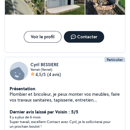
Voir le profil
Contacter
Particulier
Cyril BESSIERE
Vernet (Vernet)
4,5/5
(4 avis)
Présentation
Plombier et bricoleur, je peux monter vos meubles, faire
vos travaux sanitaires, tapisserie, entretien
climatisation... n'hésitez pas à me contacter pour parler
de vos projets
Dernier avis laissé par Voisin : 5/5
Il y a plus de 6 mois
Super travail, excellent Contact avec Cyril, je le solliciterai pour
un prochain boulot !