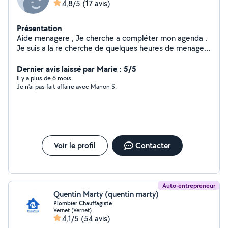
4,8/5
(17 avis)
Présentation
Aide menagere , Je cherche a compléter mon agenda .
Je suis a la re cherche de quelques heures de menage (
2h ou 3h voir plus ) cela ne me fait pas peur . Également
pour garder des enfants si vous avez besoins N'hésitez
Dernier avis laissé par Marie : 5/5
pas à venir vers moi .
Il y a plus de 6 mois
Je n'ai pas fait affaire avec Manon S.
Voir le profil
Contacter
Auto-entrepreneur
Quentin Marty (quentin marty)
Plombier Chauffagiste
Vernet (Vernet)
4,1/5
(54 avis)