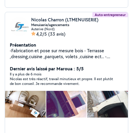
Auto-entrepreneur
Nicolas Charron (LTMENUISERIE)
Menuiserie/agencements
Auterive (Nord)
4,2/5
(33 avis)
Présentation
-Fabrication et pose sur mesure bois - Terrasse
,dressing,cuisine ,parquets, volets ,cuisine ect.. -
Charpente traditionnelle -Pose de menuiserie bois pvc
aluminium -Nous fabriquons aussi des meuble artisanal
Dernier avis laissé par Maroua : 5/5
unique rien que pour vous à la demande ****Avec le
Il y a plus de 6 mois
Nicolas est très réactif, travail minutieux et propre. Il est plutôt
prospectus profiter de -15% sur votre facture ***
de bon conseil. Je recommande vivement.
******garantie décennale 10ans*****