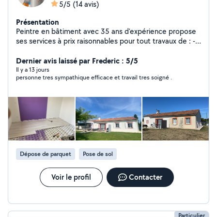
5/5
(14 avis)
Présentation
Peintre en bâtiment avec 35 ans d'expérience propose
ses services à prix raisonnables pour tout travaux de : -
Peinture intérieure et extérieure - Revêtement de sol et
mur - Peinture décorative
Dernier avis laissé par Frederic : 5/5
Il y a 13 jours
personne tres sympathique efficace et travail tres soigné .
Dépose de parquet
Pose de sol
Voir le profil
Contacter
Particulier