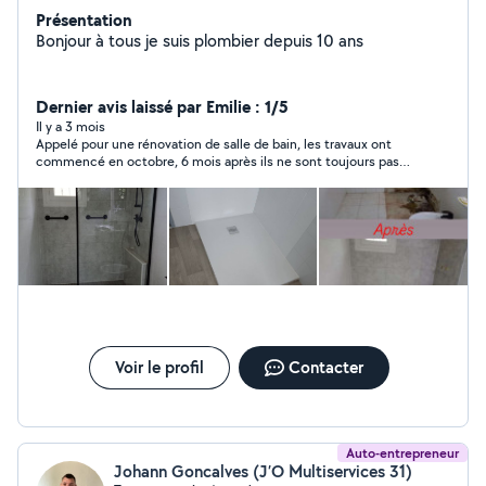
Présentation
Bonjour à tous je suis plombier depuis 10 ans
Dernier avis laissé par Emilie : 1/5
Il y a 3 mois
Appelé pour une rénovation de salle de bain, les travaux ont
commencé en octobre, 6 mois après ils ne sont toujours pas
terminés. Annule les rendez-vous au dernier moment, pose des
lapins sans arrêt alors qu'on l'attend pour faire les travaux,
mauvaise organisation du chantier il lui manque toujours un
outil ou du matériel. Les travaux sont de mauvaise qualité,
beaucoup de défauts et avec de très mauvaises finitions.
Mensonges sur mensonges, il devait nous remplacer un
mitigeur qu'il a lui même cassé mais ne donne plus signe de
vie. Nous l'avons donc payé de notre poche et nous le ferons
remplacer par quelqu'un d'autre. Je déconseille à quiconque de
faire appel à ce simili artisan, il vous fera perdre votre argent et
votre temps. Attention !!!! Ne versez surtout pas d'acompte,
Voir le profil
Contacter
vous ne verrez jamais la couleur de vos travaux !!!
Auto-entrepreneur
Johann Goncalves (J’O Multiservices 31)