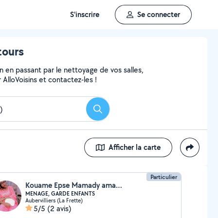
S'inscrire
Se connecter
tours
 en passant par le nettoyage de vos salles,
r AlloVoisins et contactez-les !
Rechercher
Afficher la carte
Particulier
Kouame Epse Mamady amandine
MENAGE, GARDE ENFANTS
Aubervilliers (La Frette)
5/5
(2 avis)