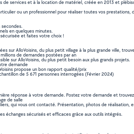
ns de services et à la location de matériel, créée en 2013 et plébi
culier ou un professionnel pour réaliser toutes vos prestations, d
s secondes.
nnels en quelques minutes.
sécurisée et faites votre choix !
sur AlloVoisins, du plus petit village à la plus grande ville, tro
 millions de demandes postées par an
ible sur AlloVoisins, du plus petit besoin aux plus grands projets.
votre demande
oVoisins propose un bon rapport qualité/prix
chantillon de 5 671 personnes interrogées (Février 2024)
remière réponse à votre demande. Postez votre demande et trouve
age de salle
ers, qui vous ont contacté. Présentation, photos de réalisation, exp
s échanges sécurisés et efficaces grâce aux outils intégrés.