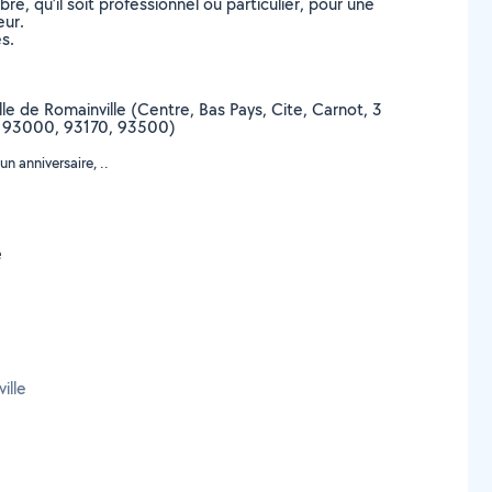
, qu’il soit professionnel ou particulier, pour une
eur.
s.
ille de Romainville (Centre, Bas Pays, Cite, Carnot, 3
, 93000, 93170, 93500)
n anniversaire, ..
e
ille