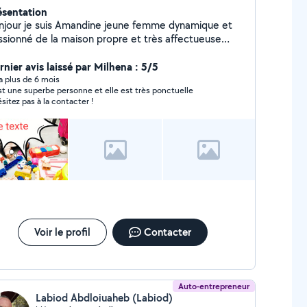
ésentation
njour je suis Amandine jeune femme dynamique et
ssionné de la maison propre et très affectueuse
ec les enfants. Pour tout vos besoins de nounou et
mme de ménage ou garde périscolaire je suis
rnier avis laissé par Milhena : 5/5
sponible. Merci
y a plus de 6 mois
st une superbe personne et elle est très ponctuelle
ésitez pas à la contacter !
Voir le profil
Contacter
Auto-entrepreneur
Labiod Abdloiuaheb (Labiod)