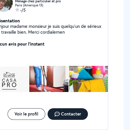
Ménage chez particulier et pro
Paris (Amerique 13)
-/5
ésentation
ur madame monsieur je suis quelqu'un de sérieux
 travaille bien. Merci cordialemen
cun avis pour l'instant
Voir le profil
Contacter