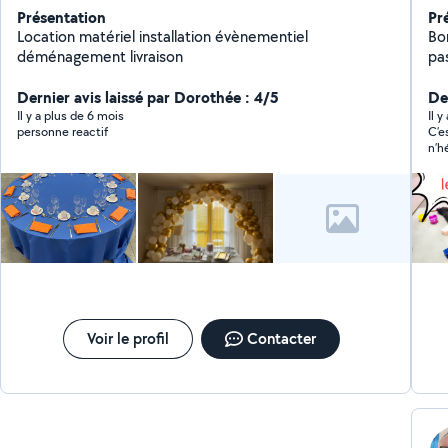
Présentation
Pr
Location matériel installation évènementiel
Bo
déménagement livraison
pa
av
Dernier avis laissé par Dorothée : 4/5
fe
De
di
Il y a plus de 6 mois
Il 
personne reactif
C’e
n’h
Voir le profil
Contacter