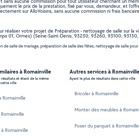
et sans aucune commission pour tout utilisateur cherchant un membre
uement le prix de la prestation, fixé par vous, demandeur, et l’offr
rectement sur AlloVoisins, sans aucune commission ni frais bancaire
ur réaliser votre projet de Préparation - nettoyage de salle sur la v
ps 01, Ormes) (Seine-Saint-Denis, 93230, 93260, 93100, 93130
de salle de mariage, préparation de salle des fêtes, nettoyage de salle pour u
imilaires à Romainville
Autres services à Romainvill
e résultats et étant de la même
Ayant le plus de résultats dans cette ville
cette ville
Bricoler à Romainville
à Romainville
Monter des meubles à Romainv
 Romainville
Poser du parquet à Romainville
 à Romainville