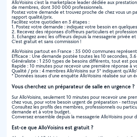
AlloVoisins c’est la marketplace leader dédiée aux prestatio
de membres, dont 300 000 professionnels.
Postez votre demande et trouvez proche de chez vous un parti
rapport qualité/prix.
Facilitez votre quotidien en 3 étapes :
1. Postez votre demande : indiquez votre besoin en quelque
2. Recevez des réponses d’offreurs particuliers et professio
3. Echangez avec les offreurs depuis la messagerie privée et 
C’est gratuit et sans commission !
AlloVoisins partout en France : 35 000 communes représentées 
Efficace : Une demande postée toutes les 10 secondes, 3.6
Généraliste : 1 250 types de besoins différents, tout est poss
Rapide : 10 minutes pour recevoir une première réponse à 
Qualité / prix : 4 membres AlloVoisins sur 5* indiquent qu’All
* Données issues d’une enquête AlloVoisins réalisée sur un é
Vous cherchez un préparateur de salle en urgence ?
Sur AlloVoisins, seulement 10 minutes pour recevoir une p
chez vous, pour votre besoin urgent de préparation - nettoy
Consultez les profils des membres, professionnels ou particuli
demande et à votre budget.
Conversez ensemble depuis la messagerie AlloVoisins pour de
Est-ce que AlloVoisins est gratuit ?