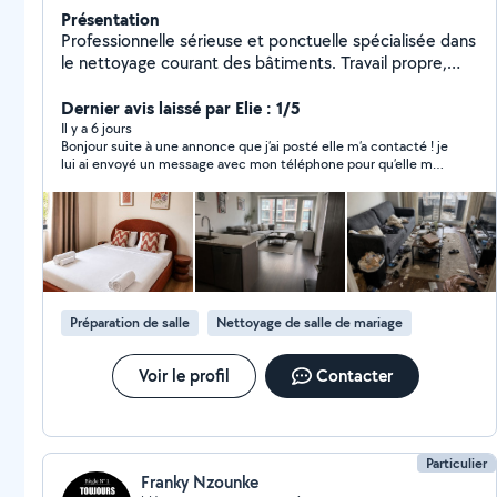
Présentation
Professionnelle sérieuse et ponctuelle spécialisée dans
le nettoyage courant des bâtiments. Travail propre,
rapide et soigné. Disponible 7j/7 pour nettoyage,
entretien et aide à domicile. Satisfaction et respect
Dernier avis laissé par Elie : 1/5
des délais garantis.
Il y a 6 jours
Bonjour suite à une annonce que j’ai posté elle m’a contacté ! je
lui ai envoyé un message avec mon téléphone pour qu’elle me
rappelle et plus rien !!! Pas très sérieux
Préparation de salle
Nettoyage de salle de mariage
Voir le profil
Contacter
Particulier
Franky Nzounke