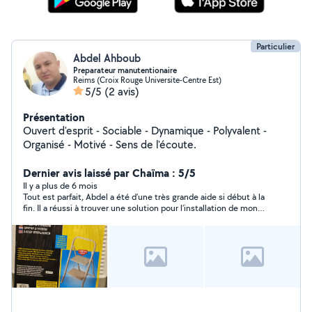
Particulier
Abdel Ahboub
Preparateur manutentionaire
Reims (Croix Rouge Universite-Centre Est)
5/5
(2 avis)
Présentation
Ouvert d'esprit - Sociable - Dynamique - Polyvalent -
Organisé - Motivé - Sens de l'écoute.
Dernier avis laissé par Chaïma : 5/5
Il y a plus de 6 mois
Tout est parfait, Abdel a été d’une très grande aide si début à la
fin. Il a réussi à trouver une solution pour l’installation de mon
lave-linge qui était compliquée au départ à cause d’une erreur
de ma part. Il n’a pas hésité à rester jusqu’à ce que tout soit
finalisé. Il est allé récupérer mon lave-linge et l’a installé tout en
veillant à garder la praticité de la cuisine et a été de bon
conseil. Très arrangeant et sympathique. Je ne peux que le
recommander avec plaisir ! Encore merci