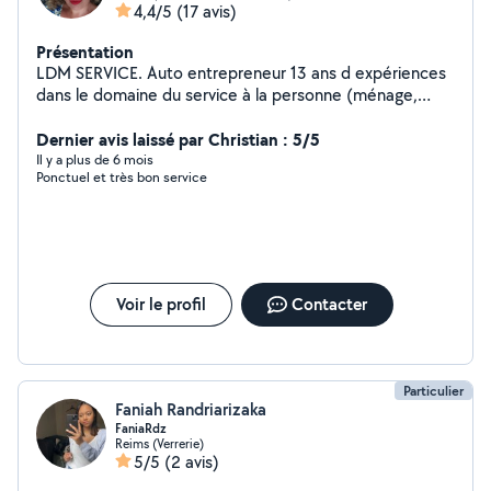
4,4/5
(17 avis)
Présentation
LDM SERVICE. Auto entrepreneur 13 ans d expériences
dans le domaine du service à la personne (ménage,
repassage, garde d'enfants, livraison de courses a
domicile, aide administrative, préparation des repas,
Dernier avis laissé par Christian : 5/5
transports...) 25e/heure dont 50% de crédit d'impôt ou
Il y a plus de 6 mois
Ponctuel et très bon service
possibilité d'avance immédiate du crédit d'impôt.
Possibilité de louer la shampouineuse bissell spot clean
pro. Je propose des prestations professionnelles de
qualités, dans une ambiance respectueuse et de
confiance. Je travaille en autonomie a partir des
consignes données en amont, et je reste disponible
Voir le profil
Contacter
pour toute clarification. Je privilégie les clients avec qui
le contact est simple et courtois.
Particulier
Faniah Randriarizaka
FaniaRdz
Reims (Verrerie)
5/5
(2 avis)