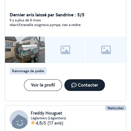
Dernier avis laissé par Sandrine : 5/5
Il y a plus de 6 mois
réactif,travaille soigneux,sympa, rian a redire
Ramonage de poêle
Voir le profil
Contacter
Particulier
Freddy Houguet
Léglantiers (Léglantiers)
4,8/5
(17 avis)