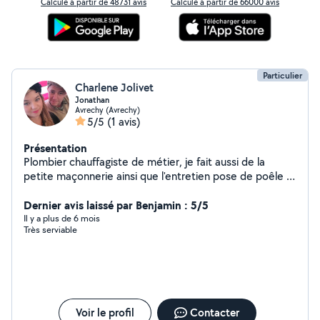
Calculé à partir de 48731 avis
Calculé à partir de 66000 avis
Particulier
Charlene Jolivet
Jonathan
Avrechy (Avrechy)
5/5
(1 avis)
Présentation
Plombier chauffagiste de métier, je fait aussi de la
petite maçonnerie ainsi que l'entretien pose de poêle à
bois à granulé ramonage, ainsi que entretien réparation
de la maison.
Dernier avis laissé par Benjamin : 5/5
Il y a plus de 6 mois
Très serviable
Voir le profil
Contacter