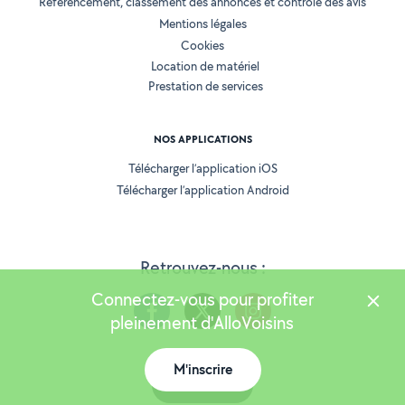
Référencement, classement des annonces et contrôle des avis
Mentions légales
Cookies
Location de matériel
Prestation de services
NOS APPLICATIONS
Télécharger l’application iOS
Télécharger l’application Android
Retrouvez-nous :
Connectez-vous pour profiter
pleinement d'AlloVoisins
M'inscrire
Version 25.5.3
Carte