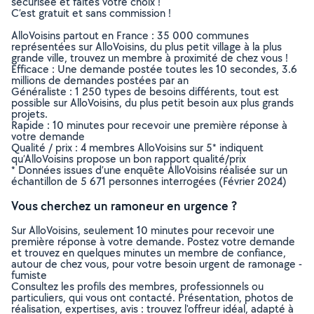
sécurisée et faites votre choix !
C’est gratuit et sans commission !
AlloVoisins partout en France : 35 000 communes
représentées sur AlloVoisins, du plus petit village à la plus
grande ville, trouvez un membre à proximité de chez vous !
Efficace : Une demande postée toutes les 10 secondes, 3.6
millions de demandes postées par an
Généraliste : 1 250 types de besoins différents, tout est
possible sur AlloVoisins, du plus petit besoin aux plus grands
projets.
Rapide : 10 minutes pour recevoir une première réponse à
votre demande
Qualité / prix : 4 membres AlloVoisins sur 5* indiquent
qu’AlloVoisins propose un bon rapport qualité/prix
* Données issues d’une enquête AlloVoisins réalisée sur un
échantillon de 5 671 personnes interrogées (Février 2024)
Vous cherchez un ramoneur en urgence ?
Sur AlloVoisins, seulement 10 minutes pour recevoir une
première réponse à votre demande. Postez votre demande
et trouvez en quelques minutes un membre de confiance,
autour de chez vous, pour votre besoin urgent de ramonage -
fumiste
Consultez les profils des membres, professionnels ou
particuliers, qui vous ont contacté. Présentation, photos de
réalisation, expertises, avis : trouvez l'offreur idéal, adapté à