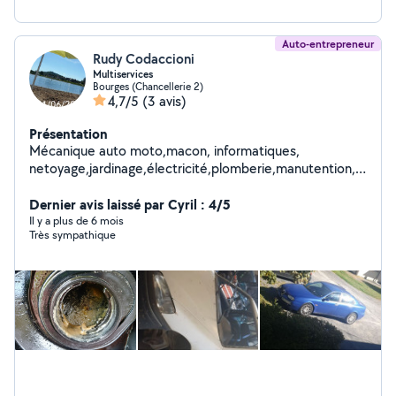
Auto-entrepreneur
Rudy Codaccioni
Multiservices
Bourges (Chancellerie 2)
4,7/5
(3 avis)
Présentation
Mécanique auto moto,macon, informatiques,
netoyage,jardinage,électricité,plomberie,manutention,
Garde animalière,ménage,carrosserie,repararion
(téléphone,ordinateur,tablette,console,tv,électroménag
Dernier avis laissé par Cyril : 4/5
é.
Il y a plus de 6 mois
Très sympathique