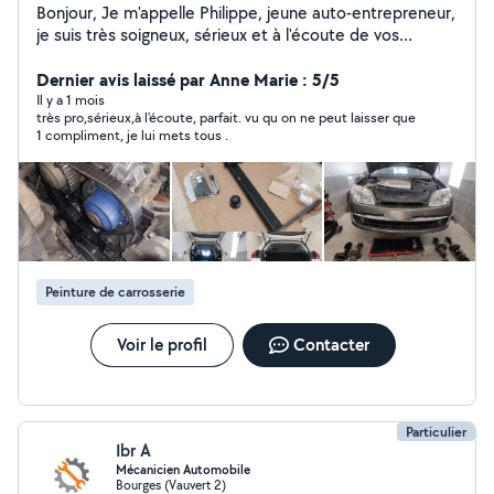
Bonjour, Je m'appelle Philippe, jeune auto-entrepreneur,
je suis très soigneux, sérieux et à l'écoute de vos
besoins. Je me suis inscrit ici, pour vous proposer mes
services de mécanicien automobile professionnel, de
Dernier avis laissé par Anne Marie : 5/5
multiservices et de location de matériel à des prix
Il y a 1 mois
très pro,sérieux,à l'écoute, parfait. vu qu on ne peut laisser que
raisonnables. Si vous souhaitez voir ou suivre toutes mes
1 compliment, je lui mets tous .
réalisations, n'hésitez pas à vous abonner à ma page
Facebook MécaBat18 ! En espérant vous aider au mieux,
je vous dis à très bientôt. Cordialement. Philippe.
Peinture de carrosserie
Voir le profil
Contacter
Particulier
Ibr A
Mécanicien Automobile
Bourges (Vauvert 2)