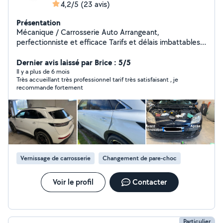
4,2/5
(23 avis)
Présentation
Mécanique / Carrosserie Auto Arrangeant,
perfectionniste et efficace Tarifs et délais imbattables
Votre satisfaction est ma priorité. -Révision -Vidange -
Freinage -Suspension -Distribution -Embrayage
Dernier avis laissé par Brice : 5/5
-Échappement -Diagnostic -Carrosserie Tôlerie -Peinture
Il y a plus de 6 mois
Très accueillant très professionnel tarif très satisfaisant , je
-Pare brise / Vitrage -Rénovation de phares -Lustrage
recommande fortement
Agrée par les assurances auto -Reprise de véhicules
d'occasion.
Vernissage de carrosserie
Changement de pare-choc
Voir le profil
Contacter
Particulier