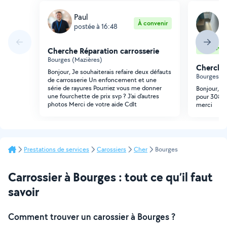
M
Paul
À convenir
S
postée à 16:48
p
Sur devis
Cherche Réparation carrosserie
Bourges (Mazières)
Cherche 
Bonjour, Je souhaiterais refaire deux défauts
Bourges (T
de carrosserie Un enfoncement et une
série de rayures Pourriez vous me donner
Bonjour, qu
une fourchette de prix svp ? J'ai d'autres
pour 308 20
photos Merci de votre aide Cdlt
merci
Prestations de services
Carossiers
Cher
Bourges
Carrossier à Bourges : tout ce qu’il faut
savoir
Comment trouver un carossier à Bourges ?