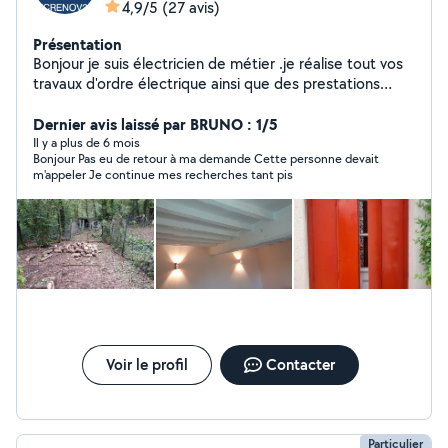
4,9/5
(27 avis)
Présentation
Bonjour je suis électricien de métier .je réalise tout vos
travaux d'ordre électrique ainsi que des prestations
caméra thermique électrique et isolation. Tout Travaux
de plomberies sauf cuivre... Faïence, carrelage......
Dernier avis laissé par BRUNO : 1/5
Isolation,placo, peinture ,travaux maçonnerie... Pose de
Il y a plus de 6 mois
Bonjour Pas eu de retour à ma demande Cette personne devait
cuisine et de salle de bains Aménagement extérieur
m'appeler Je continue mes recherches tant pis
jardinage,peinture .... Soudure réparation et création....
23 ans d'expérience Assurance décennal et RC pro
CESU accepté
Voir le profil
Contacter
Particulier