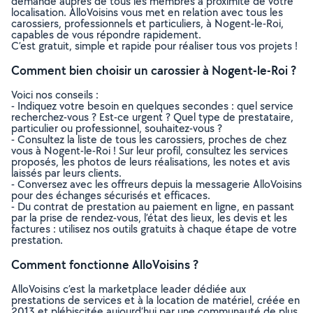
demande auprès de tous les membres à proximité de votre
localisation. AlloVoisins vous met en relation avec tous les
carossiers, professionnels et particuliers, à Nogent-le-Roi,
capables de vous répondre rapidement.
C’est gratuit, simple et rapide pour réaliser tous vos projets !
Comment bien choisir un carossier à Nogent-le-Roi ?
Voici nos conseils :
- Indiquez votre besoin en quelques secondes : quel service
recherchez-vous ? Est-ce urgent ? Quel type de prestataire,
particulier ou professionnel, souhaitez-vous ?
- Consultez la liste de tous les carossiers, proches de chez
vous à Nogent-le-Roi ! Sur leur profil, consultez les services
proposés, les photos de leurs réalisations, les notes et avis
laissés par leurs clients.
- Conversez avec les offreurs depuis la messagerie AlloVoisins
pour des échanges sécurisés et efficaces.
- Du contrat de prestation au paiement en ligne, en passant
par la prise de rendez-vous, l’état des lieux, les devis et les
factures : utilisez nos outils gratuits à chaque étape de votre
prestation.
Comment fonctionne AlloVoisins ?
AlloVoisins c’est la marketplace leader dédiée aux
prestations de services et à la location de matériel, créée en
2013 et plébiscitée aujourd’hui par une communauté de plus