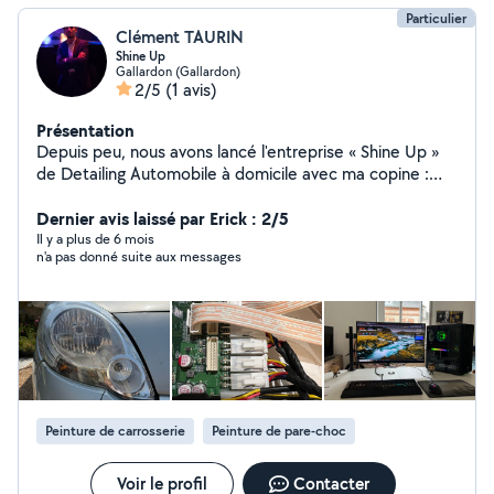
Particulier
Clément TAURIN
Shine Up
Gallardon (Gallardon)
2/5
(1 avis)
Présentation
Depuis peu, nous avons lancé l'entreprise « Shine Up »
de Detailing Automobile à domicile avec ma copine :
Nettoyage Intérieur, Extérieur, Polish, Rénovation
phares Ma devise : « Un problème n'existe que si la
Dernier avis laissé par Erick : 2/5
solution n'est pas encore mis en œuvre »
Il y a plus de 6 mois
n'a pas donné suite aux messages
Peinture de carrosserie
Peinture de pare-choc
Voir le profil
Contacter