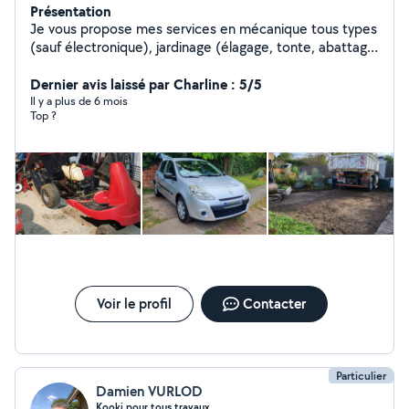
Présentation
Je vous propose mes services en mécanique tous types
(sauf électronique), jardinage (élagage, tonte, abattage,
petit terrassement), petits travaux dans la maison,
déménagements. Outils à disposition : tracteur-
Dernier avis laissé par Charline : 5/5
tondeuse/tondeuse, débroussailleur, souffleur,
Il y a plus de 6 mois
Top ?
tronçonneuse, élagueur Diagnostic complet véhicule
(levage, révision, valise de diagnostic, entretien)
Voir le profil
Contacter
Particulier
Damien VURLOD
Kooki pour tous travaux