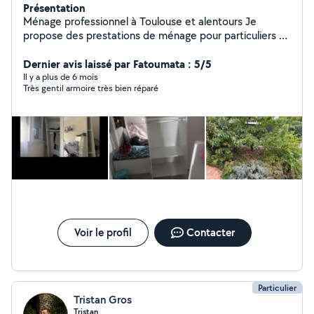
Présentation
Ménage professionnel à Toulouse et alentours Je
propose des prestations de ménage pour particuliers et
professionnels : entretien régulier, remise en état, fin de
chantier et locations saisonnières. Mon objectif : un
Dernier avis laissé par Fatoumata : 5/5
résultat impeccable, un service fiable et des locaux
Il y a plus de 6 mois
Très gentil armoire très bien réparé
toujours propres. Zone d'intervention : Toulouse et
alentours. Contactez-moi pour un devis gratuit.
Voir le profil
Contacter
Particulier
Tristan Gros
Tristan