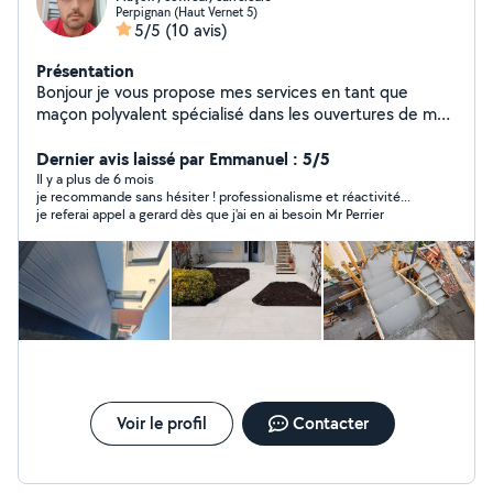
Perpignan (Haut Vernet 5)
5/5
(10 avis)
Présentation
Bonjour je vous propose mes services en tant que
maçon polyvalent spécialisé dans les ouvertures de mur
porteur, fabrication d'escalier en béton et mur avec tout
matériaux,dalle, réparation balcons , joint,pose de pierre
Dernier avis laissé par Emmanuel : 5/5
, carrelage ect
Il y a plus de 6 mois
je recommande sans hésiter ! professionalisme et réactivité...
je referai appel a gerard dès que j'ai en ai besoin Mr Perrier
Voir le profil
Contacter