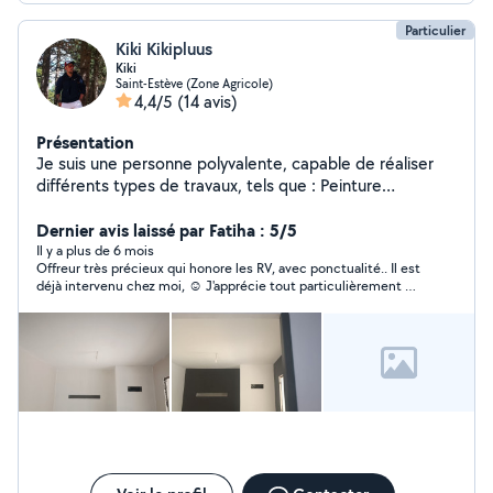
Particulier
Kiki Kikipluus
Kiki
Saint-Estève (Zone Agricole)
4,4/5
(14 avis)
Présentation
Je suis une personne polyvalente, capable de réaliser
différents types de travaux, tels que : Peinture
Rangement et organisation Déménagement Pose de
tapisserie Aide et soutien à la conduite Travaux
Dernier avis laissé par Fatiha : 5/5
d'entretien des espaces verts Changement de filtres
Il y a plus de 6 mois
Offreur très précieux qui honore les RV, avec ponctualité.. Il est
voiture Montage et installation d'étagères J'oublie
déjà intervenu chez moi, ☺️ J'apprécie tout particulièrement sa
d'autres interventions que je suis capable de réaliser
rigueur, sa courtoisie, et sa disponibilité. S'est acquitté avec
N'hésitez pas à me contacter pour plus de
beaucoup de patience et de recherche, de sa prestation. Je le
renseignements. Je suis quelqu'un de gentil, sérieux et
recommande les yeux fermés .
ponctuel, toujours prêt à rendre service avec le sourire.