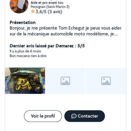
Aide et pro avant tou
Perpignan (Saint-Martin 3)
3,6/5
(5 avis)
Présentation
Bonjour, je me présente Tom Echegut je peux vous aider
sur de la mécanique automobile moto modélisme, je
touche aussi aux électroménagers, téléphonie,
informatique, domotique, et installation et
Dernier avis laissé par Demarez : 5/5
configuration. Je fait aussi de la maçonnerie et du
Il y a plus de 6 mois
Bon mecano rien à dire
carrelage je touche un peu à l'électricité.
Voir le profil
Contacter