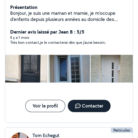
Présentation
Bonjour, je suis une maman et mamie, je m'occupe
d'enfants depuis plusieurs années au domicile des
parents, je suis sérieuse et ponctuelle. Je m'occupe
aussi d'animaux au domicile des maîtres. Mon mari est
Dernier avis laissé par Jean B : 5/5
menuisier poseur confirmé alu pvc bois et très bon
Il y a 1 mois
Très bon contact,je le contacterai dès que j'aurai besoin;
bricoleur. Si besoin n'hésitez pas à me contacter pour
de plus amples informations cordialement Murielle
Voir le profil
Contacter
Particulier
Tom Echegut