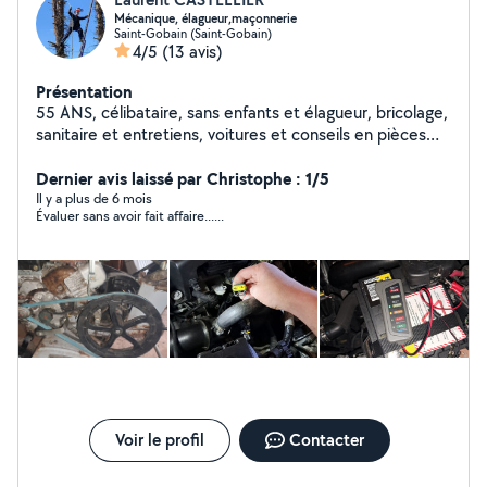
Mécanique, élagueur,maçonnerie
Saint-Gobain (Saint-Gobain)
4/5
(13 avis)
Présentation
55 ANS, célibataire, sans enfants et élagueur, bricolage,
sanitaire et entretiens, voitures et conseils en pièces
détachées automobiles et cours de management ainsi
pour l'information et l'informatique, Management
Dernier avis laissé par Christophe : 1/5
Il y a plus de 6 mois
Évaluer sans avoir fait affaire......
Voir le profil
Contacter