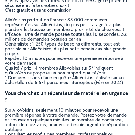
3. Echangez avec les offreurs depuis la messagerie privée et
sécurisée et faites votre choix !
C’est gratuit et sans commission !
AlloVoisins partout en France : 35 000 communes
représentées sur AlloVoisins, du plus petit village à la plus
grande ville, trouvez un membre à proximité de chez vous !
Efficace : Une demande postée toutes les 10 secondes, 3.6
millions de demandes postées par an
Généraliste : 1 250 types de besoins différents, tout est
possible sur AlloVoisins, du plus petit besoin aux plus grands
projets.
Rapide : 10 minutes pour recevoir une première réponse à
votre demande
Qualité / prix : 4 membres AlloVoisins sur 5* indiquent
qu’AlloVoisins propose un bon rapport qualité/prix
* Données issues d’une enquête AlloVoisins réalisée sur un
échantillon de 5 671 personnes interrogées (Février 2024)
Vous cherchez un réparateur de matériel en urgence
?
Sur AlloVoisins, seulement 10 minutes pour recevoir une
première réponse à votre demande. Postez votre demande
et trouvez en quelques minutes un membre de confiance,
autour de chez vous, pour votre besoin urgent de réparation
outillage
Consultez les profils des membres, professionnels ou