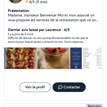
4/5
(9 avis)
Présentation
Madame, monsieur Bienvenue Moi et mon associé on
vous propose les services de la restauration que ce soit
les appétits la cuisine,la pâtisserie et plein d'autres
choses nous vous proposons des produits frais et fais
Dernier avis laissé par Laurence : 4/5
maison vous trouverais pas moins cher ailleurs Une
Il y a plus de 6 mois
Difficile de donner un avis puisqu'Annathanaëlle ne fait pas le
cuisine qui a 10 ans expérience dans la restauration Une
service pour lequel j'avais contacté le site. Sinon réponse
pâtissière qui a 9 ans expérience dans la pâtisserie le
rapide et claire
traiteur et boulangerie un parfait mélange pour vos
futures évènements Vous pouvez voir nos photos nos
flyers sur Instagram au nom letoileanneetjacques
N'hésitez pas à nous Conctacté
Voir le profil
Contacter
Particulier