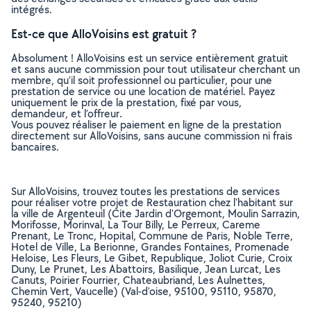
intégrés.
Est-ce que AlloVoisins est gratuit ?
Absolument ! AlloVoisins est un service entièrement gratuit
et sans aucune commission pour tout utilisateur cherchant un
membre, qu’il soit professionnel ou particulier, pour une
prestation de service ou une location de matériel. Payez
uniquement le prix de la prestation, fixé par vous,
demandeur, et l’offreur.
Vous pouvez réaliser le paiement en ligne de la prestation
directement sur AlloVoisins, sans aucune commission ni frais
bancaires.
Sur AlloVoisins, trouvez toutes les prestations de services
pour réaliser votre projet de Restauration chez l'habitant sur
la ville de Argenteuil (Cite Jardin d'Orgemont, Moulin Sarrazin,
Morifosse, Morinval, La Tour Billy, Le Perreux, Careme
Prenant, Le Tronc, Hopital, Commune de Paris, Noble Terre,
Hotel de Ville, La Berionne, Grandes Fontaines, Promenade
Heloise, Les Fleurs, Le Gibet, Republique, Joliot Curie, Croix
Duny, Le Prunet, Les Abattoirs, Basilique, Jean Lurcat, Les
Canuts, Poirier Fourrier, Chateaubriand, Les Aulnettes,
Chemin Vert, Vaucelle) (Val-d'oise, 95100, 95110, 95870,
95240, 95210)