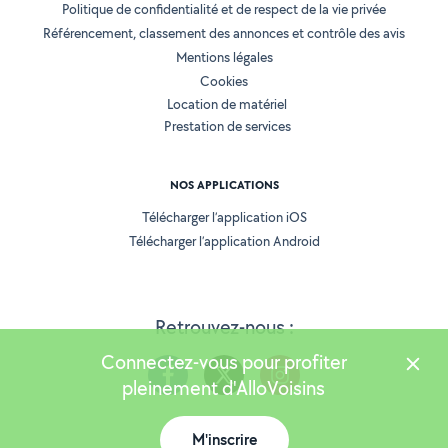
Politique de confidentialité et de respect de la vie privée
Référencement, classement des annonces et contrôle des avis
Mentions légales
Cookies
Location de matériel
Prestation de services
NOS APPLICATIONS
Télécharger l’application iOS
Télécharger l’application Android
Retrouvez-nous :
Connectez-vous pour profiter
pleinement d'AlloVoisins
M'inscrire
Version 25.5.3