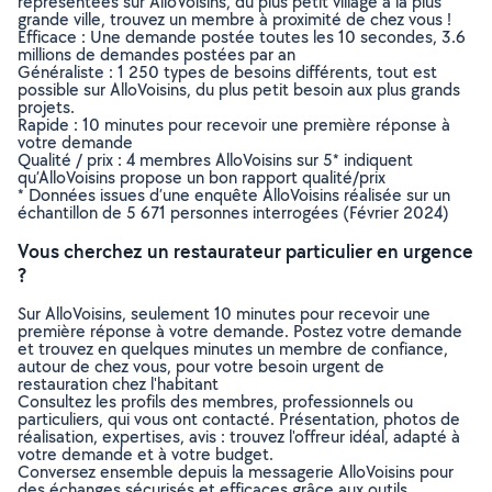
représentées sur AlloVoisins, du plus petit village à la plus
grande ville, trouvez un membre à proximité de chez vous !
Efficace : Une demande postée toutes les 10 secondes, 3.6
millions de demandes postées par an
Généraliste : 1 250 types de besoins différents, tout est
possible sur AlloVoisins, du plus petit besoin aux plus grands
projets.
Rapide : 10 minutes pour recevoir une première réponse à
votre demande
Qualité / prix : 4 membres AlloVoisins sur 5* indiquent
qu’AlloVoisins propose un bon rapport qualité/prix
* Données issues d’une enquête AlloVoisins réalisée sur un
échantillon de 5 671 personnes interrogées (Février 2024)
Vous cherchez un restaurateur particulier en urgence
?
Sur AlloVoisins, seulement 10 minutes pour recevoir une
première réponse à votre demande. Postez votre demande
et trouvez en quelques minutes un membre de confiance,
autour de chez vous, pour votre besoin urgent de
restauration chez l'habitant
Consultez les profils des membres, professionnels ou
particuliers, qui vous ont contacté. Présentation, photos de
réalisation, expertises, avis : trouvez l'offreur idéal, adapté à
votre demande et à votre budget.
Conversez ensemble depuis la messagerie AlloVoisins pour
des échanges sécurisés et efficaces grâce aux outils