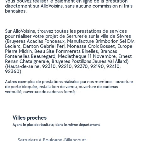
Vous pouvez réaliser le paiement en ligne de la prestation
directement sur AlloVoisins, sans aucune commission ni frais
bancaires.
Sur AlloVoisins, trouvez toutes les prestations de services
pour réaliser votre projet de Serrurerie sur la ville de Sèvres
(Bruyeres Acacias Fonceaux, Manufacture Brimborion Sel Div.
Leclerc, Danton Gabriel Peri, Monesse Croix Bosset, Europe
Pierre Midrin, Beau Site Pommerets Binelles, Brancas
Fontenelles Beauregard, Mediatheque 11 Novembre, Ernest
Renan Chataigneraie, Bruyeres Postillons Jaures Val Allard)
(Hauts-de-seine, 92310, 92210, 92370, 92190, 92410,
92360)
Autres exemples de prestations réalisées par nos membres : ouverture
de porte bloquée, installation de verrou, ouverture de cadenas
verrouillé, ouverture de cadenas fermé, ..
Villes proches
Ayant le plus de résultats, dans le même département
Serruriers à Boulogne-Billancourt