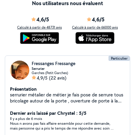
Nos utilisateurs nous évaluent
4,6/5
4,6/5
Calculé à partir de 48731 avis
Calculé à partir de 66000 avis
Particulier
Fressanges Fressange
Serrurier
Garches (Petit Garches)
4,9/5
(22 avis)
Présentation
serrurier métalier de métier je fais pose de serrure tous
bricolage autour de la porte , ouverture de porte à la
radio pose de verrou et autres aussi du bricolage du
montage de meuble démenagement et manutention
Dernier avis laissé par Chrystel : 5/5
Il y a plus de 6 mois
Nous n avons pas fais affaire ensemble pour cette demande,
mais personne qui a pris le temps de me répondre avec soin et
précision. Merci ?