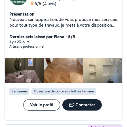
5/5
(4 avis)
Présentation
Nouveau sur l'application. Je vous propose mes services
pour tout type de travaux, je mets à votre disposition
mes 15 ans d'expérience dans la rénovation et le
dépannage. Au plaisir de pouvoir rendre service. À
Dernier avis laissé par Elena : 5/5
bientôt.
Il y a 23 jours
Artisans professionnel
Serrurerie
Ouverture de boite aux lettres fermée
Voir le profil
Contacter