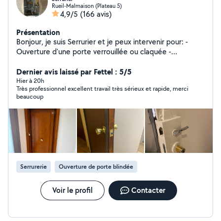
Rueil-Malmaison (Plateau 5)
4,9/5
(166 avis)
Présentation
Bonjour, je suis Serrurier et je peux intervenir pour: -
Ouverture d'une porte verrouillée ou claquée -
Changement de cylindre, de bloc central et de serrure -
Installation de blindage de porte et de porte blindée -
Dernier avis laissé par Fettel : 5/5
Réparation ou installation d'un système de volets
Hier à 20h
Très professionnel excellent travail très sérieux et rapide, merci
roulants - Changement d'un vitrage
beaucoup
Serrurerie
Ouverture de porte blindée
Voir le profil
Contacter