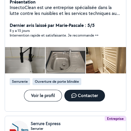
Présentation
InsectoClean est une entreprise spécialisée dans la
lutte contre les nuisibles et les services techniques aux
particuliers, professionnels et copropriétés en Île-de-
France. Nous intervenons pour la désinsectisation
Dernier avis laissé par Marie-Pascale : 5/5
(cafards, punaises de lit, fourmis, etc.), la dératisation,
Il y a 15 jours
Intervention rapide et satisfaisante. Je recommande ++
la désinfection, ainsi que pour des travaux de plomberie,
d'électricité, de peinture et de nettoyage. Notre
priorité est d'offrir un service rapide, efficace et de
qualité, avec des solutions adaptées aux besoins de
chaque client. Nous mettons notre savoir-faire et notre
réactivité au service de votre satisfaction.
Serrurerie
Ouverture de porte blindée
Voir le profil
Contacter
Entreprise
Serrure Express
Serrurier