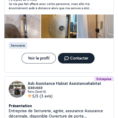
Je n’ai pas fait affaire avec cette personne, mais elle m’a
moyenne) Ouverture de porte claquée ou verrouillée
énormément aidé à distance alors que ma serrure a été
Travail soigné, respect de votre matériel Devis clair
complètement enlevée. Très sympathique, patient et de bon
avant toute intervention Disponible jour et nuit
conseil, je le recommande vivement !
Serrurerie
Voir le profil
Contacter
Entreprise
Asb Assistance Habiat Assistancehabitat
SERRURIER
Paris (Javel 8)
5/5
(3 avis)
Présentation
Entreprise de Serrurerie, agrée, assurance Assurance
décennale, disponible Ouverture de porte