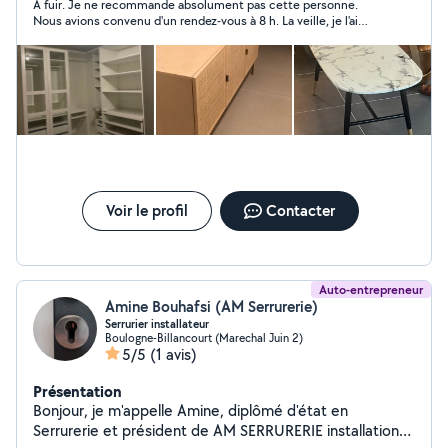
À fuir. Je ne recommande absolument pas cette personne.
Nous avions convenu d'un rendez-vous à 8 h. La veille, je l'ai
appelé pour confirmer. C'est à ce moment-là qu'il m'a indiqué
qu'il souhaitait finalement modifier l'horaire 10h, ce qui ne m'a
déjà pas donné une impression de sérieux. Le jour du rendez-
vous, il est finalement arri.é à 14 h, sans réelle explication
Pendant le montage des meubles, il est revenu à plusieurs
reprises sur le prix convenu au départ, en prétextant qu'il y
avait plus de travail que prévu. Pourtant, l'annonce décrivait
précisément tous les meubles à monter et nous nous étions
mis d'accord sur un tarif avant son intervention. Changer le prix
en cours de prestation est totalement inacceptable. Il est
resté jusqu'à 3 h du matin sans terminer le travail. Il m'a proposé
Voir le profil
Contacter
de revenir le lendemain à 10 h pour finir. Le lendemain, à 10 h,
impossible de le joindre : appels et messages restés sans
réponse jusqu'à 14h. il n’est pas honnête !!!! c’est un voleur.
Auto-entrepreneur
Amine Bouhafsi (AM Serrurerie)
Serrurier installateur
Boulogne-Billancourt (Marechal Juin 2)
5/5
(1 avis)
Présentation
Bonjour, je m'appelle Amine, diplômé d'état en
Serrurerie et président de AM SERRURERIE installation-