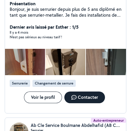
Présentation
Bonjour, je suis serrurier depuis plus de 5 ans diplômé en
tant que serrurier-metallier. Je fais des installations de
serrures cylindres verrous, des blindages de porte,
installation cornière anti-pince ainsi que des dépannages
Dernier avis laissé par Esther : 1/5
et des ouvertures de portes sur Paris et toute l'île de
Il y a 4 mois
N’est pas sérieux au niveau tarif !
France.
Serrurerie
Changement de serrure
Voir le profil
Contacter
Auto-entrepreneur
Ab Cle Service Boulmane Abdelhafid (AB CLE SERVICE)
Serrurier