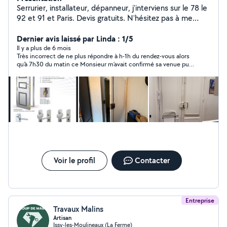
Serrurier, installateur, dépanneur, j'interviens sur le 78 le
92 et 91 et Paris. Devis gratuits. N'hésitez pas à me
contacter.
Dernier avis laissé par Linda : 1/5
Il y a plus de 6 mois
Très incorrect de ne plus répondre à h-1h du rendez-vous alors
qu’à 7h30 du matin ce Monsieur m’avait confirmé sa venue puis
j’ai transmis mes coordonnées téléphoniques en cas de besoin
alors je suis en colère et déçu en prime pas de temps à perdre
avec des personnes qui manque de sérieux
Voir le profil
Contacter
Entreprise
Travaux Malins
Artisan
Issy-les-Moulineaux (La Ferme)