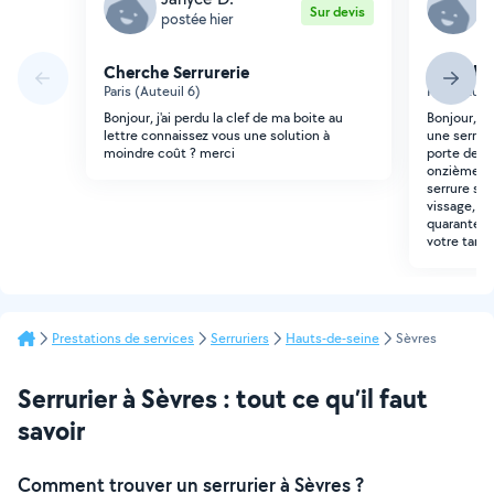
Sur devis
postée hier
p
Cherche Serrurerie
Cherche 
Paris (Auteuil 6)
Paris (Aute
Bonjour, j'ai perdu la clef de ma boite au
Bonjour, je
lettre connaissez vous une solution à
une serrure
moindre coût ? merci
porte de m
onzième ar
serrure ser
vissage, in
quarante-c
votre tarif 
Prestations de services
Serruriers
Hauts-de-seine
Sèvres
Serrurier à Sèvres : tout ce qu’il faut
savoir
Comment trouver un serrurier à Sèvres ?