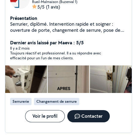
Rueil-Malmaison (Buzenval 1)
5/5
(1 avis)
Présentation
Serrurier, diplômé. Intervention rapide et soigner :
ouverture de porte, changement de serrure, pose de
cornière ou de carénage. Je précise que je suis un vrai
serrurier, confirmé par mon expérience et ma pratique.
Dernier avis laissé par Maeva : 5/5
Je vous propose un travail minutieux, sérieux, à un prix
Il y a 2 mois
Toujours réactif et professionnel. Il a su répondre avec
très convenable. Sachez que derrière mon prix, il y a un
efficacité pour un l'un de mes clients.
service, une sécurité, un suivi et une garantie.
Déplacements offerts
Serrurerie
Changement de serrure
Voir le profil
Contacter