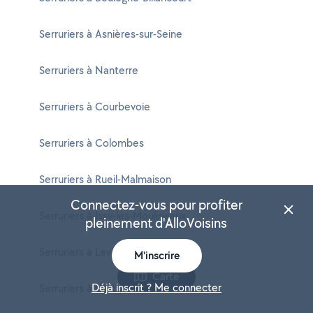
Serruriers à Asnières-sur-Seine
Serruriers à Nanterre
Serruriers à Courbevoie
Serruriers à Colombes
Serruriers à Rueil-Malmaison
Connectez-vous pour profiter
Serruriers à Issy-les-Moulineaux
pleinement d'AlloVoisins
Serruriers à Levallois-Perret
M'inscrire
Carte
Déjà inscrit ? Me connecter
Serruriers à Clichy