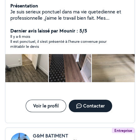
Présentation
Je suis serieux ponctuel dans ma vie quetedienne et
professionnelle ,j'aime le travail bien fait. Mes
prestations. Électricité bâtiment : Installation -
Rénovation - dépannage. Peinture, papier peint.
Dernier avis laissé par Mounir : 5/5
Préparation , enduit, ponçage et peinture. Pose et
Il y a 6 mois
Il est ponctuel, il s’est présenté à l’heure convenue pour
dépose du papier peint. Carrelage sol et mur. Pose de
m’établir le devis
parquet
Voir le profil
Contacter
Entreprise
G&M BATIMENT