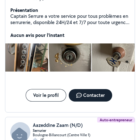
Présentation
Captain Serrure a votre service pour tous problèmes en
serrurerie, disponible 24H/24 et 7/7 pour toute urgence.
Ouverture de porte, changement de serrures, mise en
sécurité, blindage de porte et plus encore. N'hésiter
Aucun avis pour l'instant
pas a nous contactez.
Voir le profil
Contacter
Auto-entrepreneur
Aazeddine Zaam (N/D)
Serrurier
Boulogne-Billancourt (Centre Ville 1)