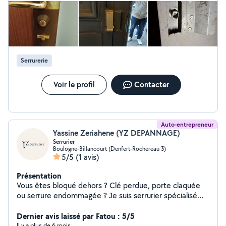
Serrurerie
Voir le profil
Contacter
Auto-entrepreneur
Yassine Zeriahene (YZ DEPANNAGE)
Serrurier
Boulogne-Billancourt (Denfert-Rochereau 3)
5/5
(1 avis)
Présentation
Vous êtes bloqué dehors ? Clé perdue, porte claquée
ou serrure endommagée ? Je suis serrurier spécialisé
dans l'ouverture de porte en urgence, disponible 7j/7
pour vous dépanner rapidement, sans dégâts inutiles, à
Dernier avis laissé par Fatou : 5/5
des tarifs transparents. Intervention rapide (30 min en
Il y a plus de 6 mois