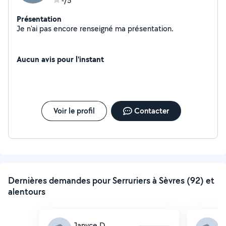
-/5
Présentation
Je n'ai pas encore renseigné ma présentation.
Aucun avis pour l'instant
Voir le profil
Contacter
Dernières demandes pour Serruriers à Sèvres (92) et
alentours
Janyce D.
A