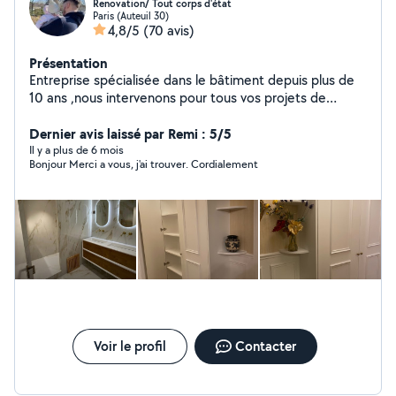
Renovation/ Tout corps d'état
Paris (Auteuil 30)
4,8/5
(70 avis)
Présentation
Entreprise spécialisée dans le bâtiment depuis plus de
10 ans ,nous intervenons pour tous vos projets de
construction, rénovation et aménagement. Grâce à
notre expertise et à notre équipe qualifiée, nous
Dernier avis laissé par Remi : 5/5
garantissons des travaux de qualité, réalisés dans les
Il y a plus de 6 mois
Bonjour Merci a vous, j'ai trouver. Cordialement
délais et adaptés à vos besoins
Voir le profil
Contacter