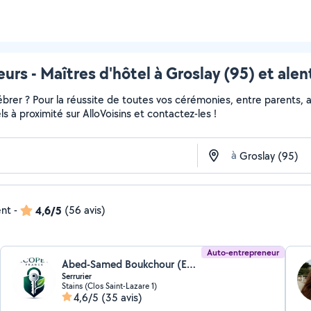
eurs - Maîtres d'hôtel à Groslay (95) et alen
er ? Pour la réussite de toutes vos cérémonies, entre parents, am
els à proximité sur AlloVoisins et contactez-les !
à
ent
-
4,6/5
(56 avis)
Auto-entrepreneur
Abed-Samed Boukchour (EcoPet France)
Serrurier
Stains (Clos Saint-Lazare 1)
4,6/5
(35 avis)