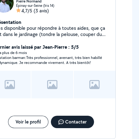
Pierre Normand
Épinay-sur-Seine (Iris 14)
4,7/5
(3 avis)
ésentation
ès disponible pour répondre à toutes aides, que ça
t dans le jardinage (tondre la pelouse, couper du
s,...), dans la garde d'animaux ou d'enfants, le
icolage (monter une étagère,...) ou pour aider à
nier avis laissé par Jean-Pierre : 5/5
ménager/emménager, n'hésitez pas à me
y a plus de 6 mois
station barman:Très professionnel, avenant, très bien habillé
lectionner.
dynamique. Je recommande vivement. A très bientôt!
Voir le profil
Contacter