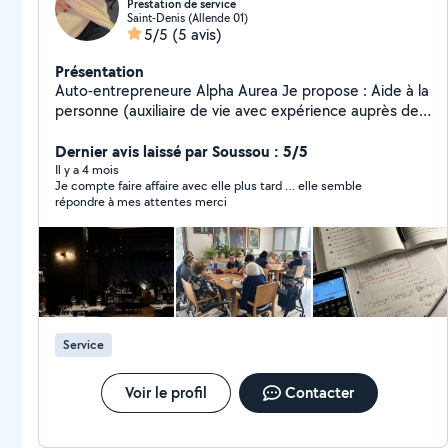
Prestation de service
Saint-Denis (Allende 01)
5/5
(5 avis)
Présentation
Auto-entrepreneure Alpha Aurea Je propose : Aide à la
personne (auxiliaire de vie avec expérience auprès de
seniors) Prestations en restauration Cours particuliers
de physique Ponctuelle, bienveillante et
Dernier avis laissé par Soussou : 5/5
professionnelle.
Il y a 4 mois
Je compte faire affaire avec elle plus tard … elle semble
répondre à mes attentes merci
Service
Voir le profil
Contacter