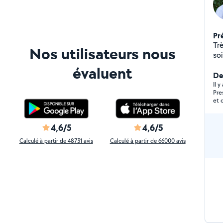
Pr
Tr
Nos utilisateurs nous
soi
boi
évaluent
br
Der
dé
Il 
Pre
sé
et 
4,6/5
4,6/5
Calculé à partir de 48731 avis
Calculé à partir de 66000 avis