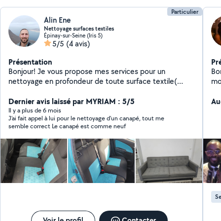
Particulier
Alin Ene
Nettoyage surfaces textiles
Épinay-sur-Seine (Iris 5)
5/5
(4 avis)
Présentation
Pr
Bonjour! Je vous propose mes services pour un
Bon
nettoyage en profondeur de toute surface textile(
mo
sièges auto, canapés, tapis, etc)
nom
Dernier avis laissé par MYRIAM : 5/5
fa
Au
circonstan
Il y a plus de 6 mois
J’ai fait appel à lui pour le nettoyage d’un canapé, tout me
authen
semble correct Le canapé est comme neuf
la
simp
vei
da
savo
je
ga
Se
Voir le profil
Contacter