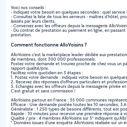
Voici nos conseils :
- Indiquez votre besoin en quelques secondes : quel service 
- Consultez la liste de tous les serveurs - maîtres d'hôtel, pr
laissés par leurs clients.
- Conversez avec les offreurs depuis la messagerie AlloVoisi
- Du contrat de prestation au paiement en ligne, en passant pa
prestation.
Comment fonctionne AlloVoisins ?
AlloVoisins c’est la marketplace leader dédiée aux prestatio
de membres, dont 300 000 professionnels.
Postez votre demande et trouvez proche de chez vous un parti
rapport qualité/prix.
Facilitez votre quotidien en 3 étapes :
1. Postez votre demande : indiquez votre besoin en quelque
2. Recevez des réponses d’offreurs particuliers et professio
3. Echangez avec les offreurs depuis la messagerie privée et 
C’est gratuit et sans commission !
AlloVoisins partout en France : 35 000 communes représentées 
Efficace : Une demande postée toutes les 10 secondes, 3.6
Généraliste : 1 250 types de besoins différents, tout est poss
Rapide : 10 minutes pour recevoir une première réponse à 
Qualité / prix : 4 membres AlloVoisins sur 5* indiquent qu’All
* Données issues d’une enquête AlloVoisins réalisée sur un é