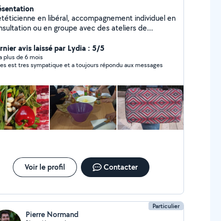
ésentation
ététicienne en libéral, accompagnement individuel en
nsultation ou en groupe avec des ateliers de
vention nutritionnelle et des ateliers cuisine.
atrice de bijoux et d'accessoires.
nier avis laissé par Lydia : 5/5
y a plus de 6 mois
es est tres sympatique et a toujours répondu aux messages
Voir le profil
Contacter
Particulier
Pierre Normand