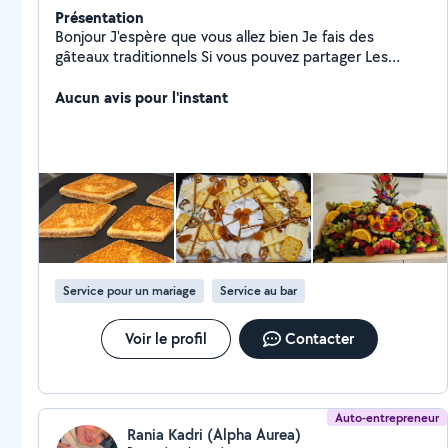
Présentation
Bonjour J'espère que vous allez bien Je fais des
gâteaux traditionnels Si vous pouvez partager Les
Gâteaux sec sans rien 1 Les gâteux avec dates
chocolat confitures etc 1,5 exemple sablé Na9ach Les
Aucun avis pour l'instant
gâteaux avec amandes noix etc 2 baklawa , khbis tonas
,dziriyat mchakla ,makrot etc N'hésitez pas à m écrire
Ile de France Plateau salé 30 les 30 pièces Je vends
des plateaux sucrées salées Je fais des plats sur
mesure Couscous tadjine rachta etc Je fais unitè et
grande quantité Possibilité aussi de faire la livraison
Service pour un mariage
Service au bar
Voir le profil
Contacter
Auto-entrepreneur
Rania Kadri (Alpha Aurea)