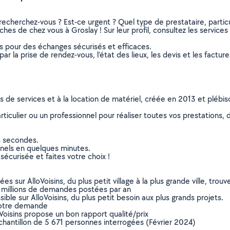
recherchez-vous ? Est-ce urgent ? Quel type de prestataire, particu
oches de chez vous à Groslay ! Sur leur profil, consultez les services
ns pour des échanges sécurisés et efficaces.
r la prise de rendez-vous, l’état des lieux, les devis et les facture
ns de services et à la location de matériel, créée en 2013 et plébi
culier ou un professionnel pour réaliser toutes vos prestations, d
s secondes.
nnels en quelques minutes.
sécurisée et faites votre choix !
sur AlloVoisins, du plus petit village à la plus grande ville, tro
 millions de demandes postées par an
ible sur AlloVoisins, du plus petit besoin aux plus grands projets.
votre demande
oVoisins propose un bon rapport qualité/prix
chantillon de 5 671 personnes interrogées (Février 2024)